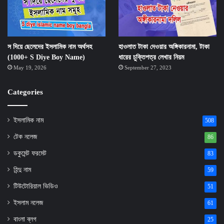
স দিয়ে ছেলেদের ইসলামিক নাম অর্থসহ
হাওলাত টাকা দেওয়ার অঙ্গিকারনামা, টাকা
(1000+ S Diye Boy Name)
ধারের চুক্তিপত্র লেখার নিয়ম
May 19, 2026
September 27, 2023
Categories
ইসলামিক নাম
508
টেক নলেজ
86
ডকুমেন্ট ফরমেট
83
হিন্দু নাম
59
টিউটোরিয়াল ভিডিও
51
ইসলাম নলেজ
61
বাংলা ব্লগ
25