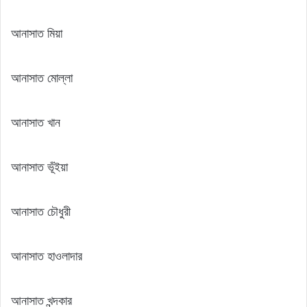
আনাসাত মিয়া
আনাসাত মোল্লা
আনাসাত খান
আনাসাত ভূঁইয়া
আনাসাত চৌধুরী
আনাসাত হাওলাদার
আনাসাত খন্দকার