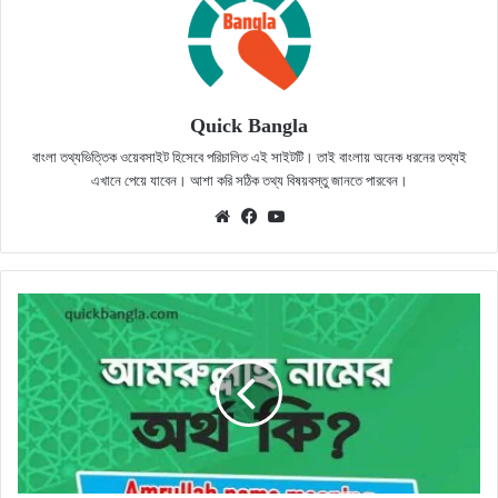
Quick Bangla
বাংলা তথ্যভিত্তিক ওয়েবসাইট হিসেবে পরিচালিত এই সাইটটি। তাই বাংলায় অনেক ধরনের তথ্যই
এখানে পেয়ে যাবেন। আশা করি সঠিক তথ্য বিষয়বস্তু জানতে পারবেন।
Website
Facebook
YouTube
আমরুল্লাহ
নামের
অর্থ
কি?
সঠিক
জানুন
(Amrullah
name
meaning)