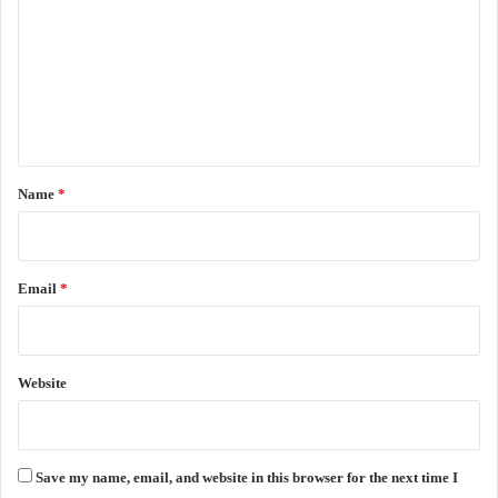
m
m
e
n
t
*
Name
*
Email
*
Website
Save my name, email, and website in this browser for the next time I