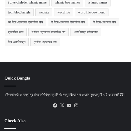
i diye cheleder islamic name
islamic boy names
islamic names
tech blog bangla
website
word file
word file download
আ দিয়ে ছেলেদের ইসলামিক নাম
ই দিয়ে ছেলেদের ইসলামিক নাম
ই দিয়ে ছেলেদের নাম
ইসলামিক জ্ঞান
উ দিয়ে ছেলেদের ইসলামিক নাম
ওয়ার্ড ফাইল ডাউনলোড
ফ্রি ওয়ার্ড ফাইল
মুসলিম ছেলেদের নাম
Quick Bangla
টেকনোলজি ও অন্যান্য বিষয়ক বিভিন্ন ক্যাটাগরি অনুযায়ী জানার ও জানানুর জন্যই এই ওয়েবসাইটটি।
Facebook
X
YouTube
Instagram
Check Also