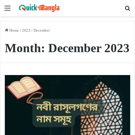
Menu
Se
Home
/
2023
/
December
Month:
December 2023