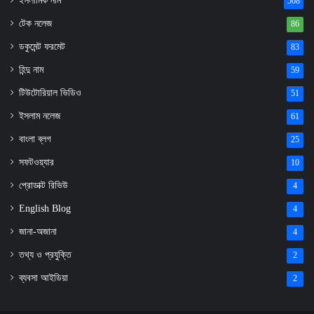
ইসলামিক নাম
508
টেক নলেজ
86
ডকুমেন্ট ফরমেট
83
হিন্দু নাম
59
টিউটোরিয়াল ভিডিও
51
ইসলাম নলেজ
61
বাংলা ব্লগ
25
সফটওয়্যার
10
প্রোডাক্ট রিভিউ
4
English Blog
4
জানা-অজানা
4
তথ্য ও প্রযুক্তি
2
ব্যবসা আইডিয়া
2