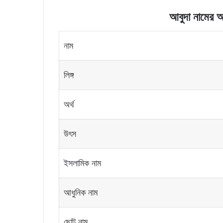
আবুদা নামের অর্
নাম
লিঙ্গ
অর্থ
উৎস
ইসলামিক নাম
আধুনিক নাম
ছোট নাম