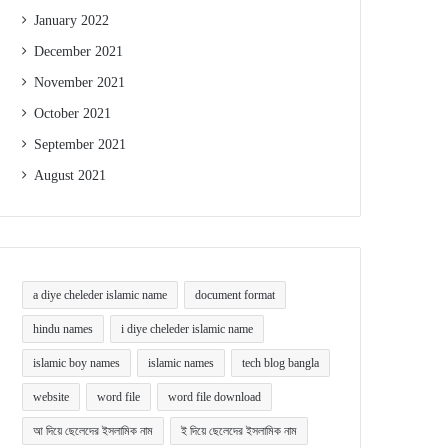
January 2022
December 2021
November 2021
October 2021
September 2021
August 2021
a diye cheleder islamic name
document format
hindu names
i diye cheleder islamic name
islamic boy names
islamic names
tech blog bangla
website
word file
word file download
আ দিয়ে ছেলেদের ইসলামিক নাম
ই দিয়ে ছেলেদের ইসলামিক নাম