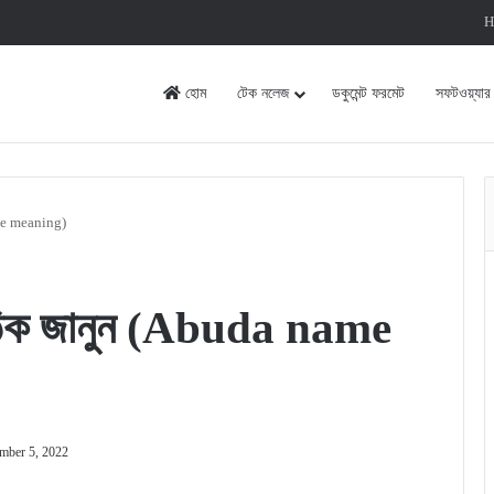
H
হোম
টেক নলেজ
ডকুমেন্ট ফরমেট
সফটওয়্যার
ame meaning)
 সঠিক জানুন (Abuda name
mber 5, 2022
rint