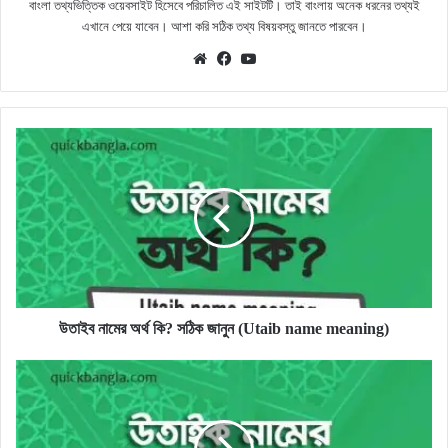
বাংলা তথ্যভিত্তিক ওয়েবসাইট হিসেবে পরিচালিত এই সাইটটি। তাই বাংলায় অনেক ধরনের তথ্যই
এখানে পেয়ে যাবেন। আশা করি সঠিক তথ্য বিষয়বস্তু জানতে পারবেন।
Website
Facebook
YouTube
উতাইব
নামের
অর্থ
কি?
সঠিক
জানুন
(Utaib
name
meaning)
উতাইব নামের অর্থ কি? সঠিক জানুন (Utaib name meaning)
উতাইক
নামের
অর্থ
কি?