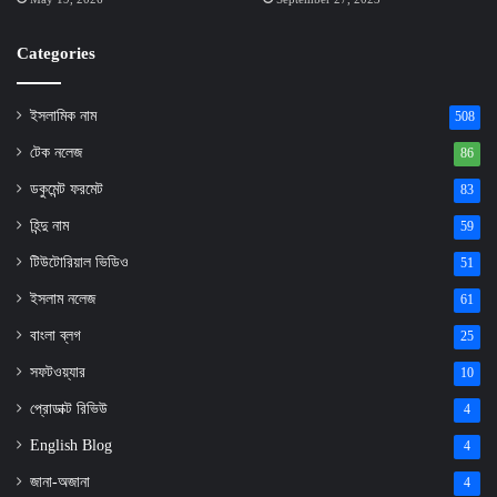
Categories
ইসলামিক নাম
508
টেক নলেজ
86
ডকুমেন্ট ফরমেট
83
হিন্দু নাম
59
টিউটোরিয়াল ভিডিও
51
ইসলাম নলেজ
61
বাংলা ব্লগ
25
সফটওয়্যার
10
প্রোডাক্ট রিভিউ
4
English Blog
4
জানা-অজানা
4