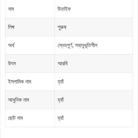
নাম
উতাইফ
লিঙ্গ
পুরুষ
অর্থ
স্নেহপূর্ণ, সহানুভূতিশীল
উৎস
আরবি
ইসলামিক নাম
হ্যাঁ
আধুনিক নাম
হ্যাঁ
ছোট নাম
হ্যাঁ