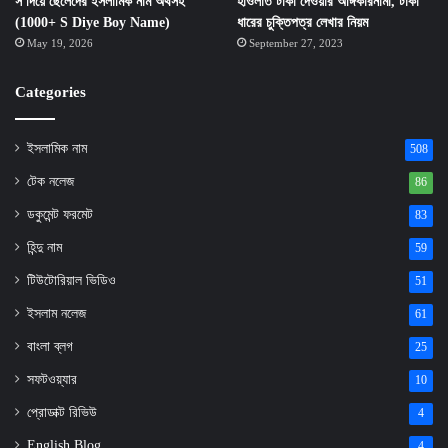
স দিয়ে ছেলেদের ইসলামিক নাম অর্থসহ
হাওলাত টাকা দেওয়ার অঙ্গিকারনামা, টাকা
(1000+ S Diye Boy Name)
ধারের চুক্তিপত্র লেখার নিয়ম
May 19, 2026
September 27, 2023
Categories
ইসলামিক নাম
508
টেক নলেজ
86
ডকুমেন্ট ফরমেট
83
হিন্দু নাম
59
টিউটোরিয়াল ভিডিও
51
ইসলাম নলেজ
61
বাংলা ব্লগ
25
সফটওয়্যার
10
প্রোডাক্ট রিভিউ
4
English Blog
4