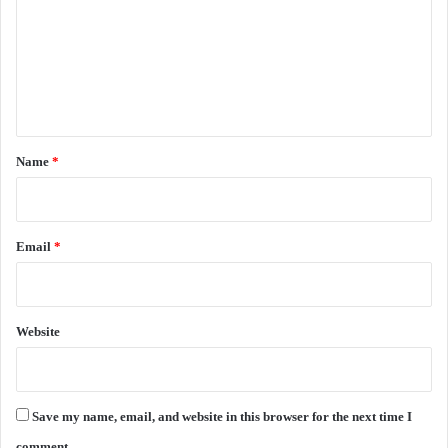
m
m
e
n
t
*
Name
*
Email
*
Website
Save my name, email, and website in this browser for the next time I
comment.