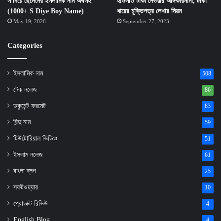
স দিয়ে ছেলেদের ইসলামিক নাম অর্থসহ
হাওলাত টাকা দেওয়ার অঙ্গিকারনামা, টাকা
(1000+ S Diye Boy Name)
ধারের চুক্তিপত্র লেখার নিয়ম
May 19, 2026
September 27, 2023
Categories
ইসলামিক নাম
508
টেক নলেজ
86
ডকুমেন্ট ফরমেট
83
হিন্দু নাম
59
টিউটোরিয়াল ভিডিও
51
ইসলাম নলেজ
61
বাংলা ব্লগ
25
সফটওয়্যার
10
প্রোডাক্ট রিভিউ
4
English Blog
4