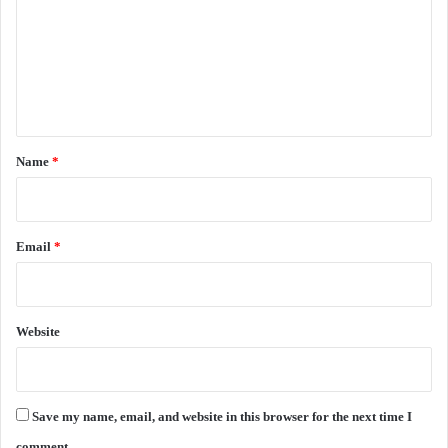
m
m
e
n
t
*
Name
*
Email
*
Website
Save my name, email, and website in this browser for the next time I
comment.