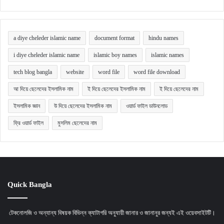
a diye cheleder islamic name
document format
hindu names
i diye cheleder islamic name
islamic boy names
islamic names
tech blog bangla
website
word file
word file download
আ দিয়ে ছেলেদের ইসলামিক নাম
ই দিয়ে ছেলেদের ইসলামিক নাম
ই দিয়ে ছেলেদের নাম
ইসলামিক জ্ঞান
উ দিয়ে ছেলেদের ইসলামিক নাম
ওয়ার্ড ফাইল ডাউনলোড
ফ্রি ওয়ার্ড ফাইল
মুসলিম ছেলেদের নাম
Quick Bangla
টেকনোলজি ও অন্যান্য বিষয়ক বিভিন্ন ক্যাটাগরি অনুযায়ী জানার ও জানানুর জন্যই এই ওয়েবসাইটটি।