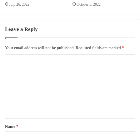
July 26, 2022
October 5, 2022
Leave a Reply
Your email address will not be published.
Required fields are marked
*
C
o
m
m
e
n
t
*
Name
*