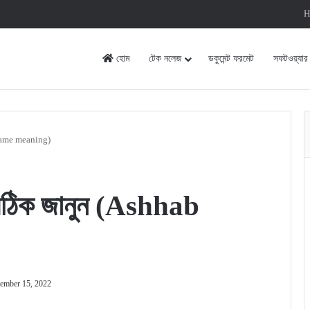
H
হোম
টেক নলেজ
ডকুমেন্ট ফরমেট
সফটওয়্যার
 name meaning)
 সঠিক জানুন (Ashhab
ember 15, 2022
rint