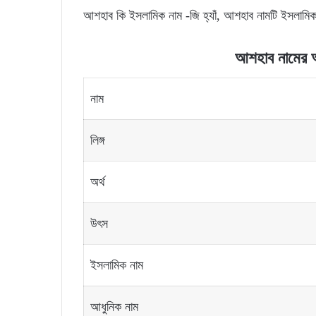
আশহাব কি ইসলামিক নাম -জি হ্যাঁ, আশহাব নামটি ইসলামি
আশহাব
নামের
নাম
লিঙ্গ
অর্থ
উৎস
ইসলামিক নাম
আধুনিক নাম