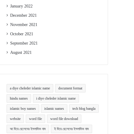
January 2022
December 2021
November 2021
October 2021
September 2021
August 2021
a diye cheleder islamic name
document format
hindu names
i diye cheleder islamic name
islamic boy names
islamic names
tech blog bangla
website
word file
word file download
আ দিয়ে ছেলেদের ইসলামিক নাম
ই দিয়ে ছেলেদের ইসলামিক নাম