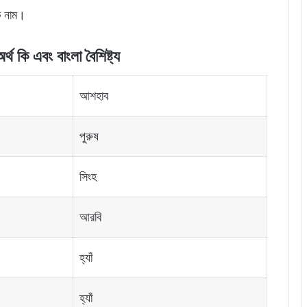
ক নাম।
অর্থ
কি
এবং বাংলা বৈশিষ্ট্য
আশহাব
পুরুষ
সিংহ
আরবি
হ্যাঁ
হ্যাঁ