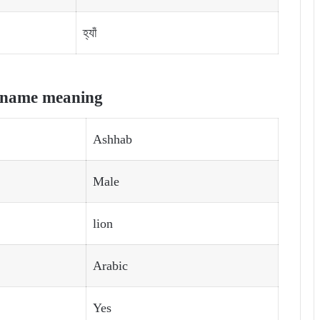
হ্যাঁ
name meaning
Ashhab
Male
lion
Arabic
Yes