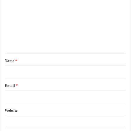
o
m
m
e
n
t
*
Name
*
Email
*
Website