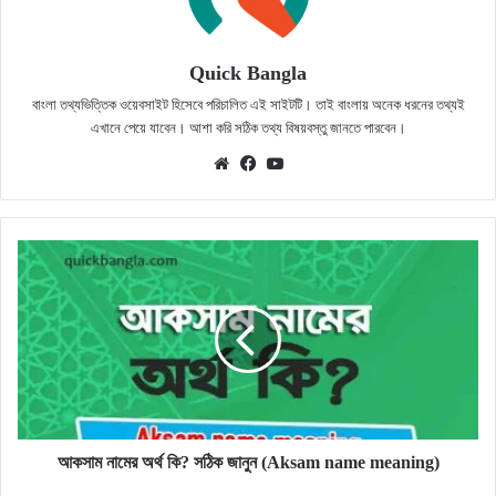
Quick Bangla
বাংলা তথ্যভিত্তিক ওয়েবসাইট হিসেবে পরিচালিত এই সাইটটি। তাই বাংলায় অনেক ধরনের তথ্যই
এখানে পেয়ে যাবেন। আশা করি সঠিক তথ্য বিষয়বস্তু জানতে পারবেন।
Website
Facebook
YouTube
আকসাম
নামের
অর্থ
কি?
সঠিক
জানুন
(Aksam
name
meaning)
আকসাম নামের অর্থ কি? সঠিক জানুন (Aksam name meaning)