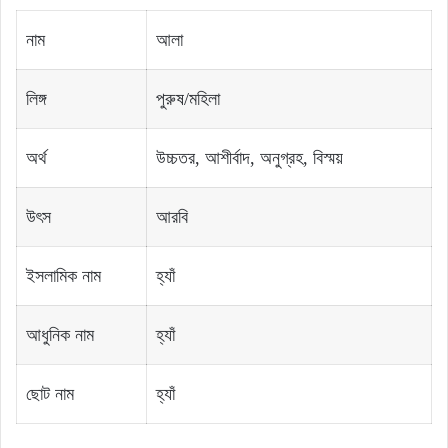
নাম
আলা
লিঙ্গ
পুরুষ/মহিলা
অর্থ
উচ্চতর, আশীর্বাদ, অনুগ্রহ, বিস্ময়
উৎস
আরবি
ইসলামিক নাম
হ্যাঁ
আধুনিক নাম
হ্যাঁ
ছোট নাম
হ্যাঁ