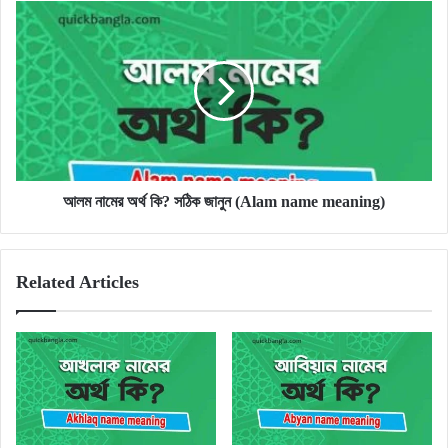
আলম
নামের
অর্থ
কি?
সঠিক
জানুন
(Alam
name
meaning)
আলম নামের অর্থ কি? সঠিক জানুন (Alam name meaning)
Related Articles