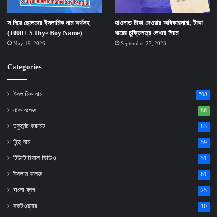
স দিয়ে ছেলেদের ইসলামিক নাম অর্থসহ
হাওলাত টাকা দেওয়ার অঙ্গিকারনামা, টাকা
(1000+ S Diye Boy Name)
ধারের চুক্তিপত্র লেখার নিয়ম
May 19, 2026
September 27, 2023
Categories
ইসলামিক নাম
508
টেক নলেজ
86
ডকুমেন্ট ফরমেট
83
হিন্দু নাম
59
টিউটোরিয়াল ভিডিও
51
ইসলাম নলেজ
61
বাংলা ব্লগ
25
সফটওয়্যার
10