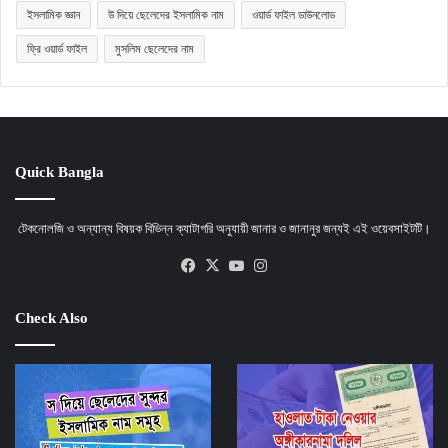
ইসলামিক জ্ঞান
উ দিয়ে ছেলেদের ইসলামিক নাম
ওয়ার্ড ফাইল ডাউনলোড
ফ্রি ওয়ার্ড ফাইল
মুসলিম ছেলেদের নাম
Quick Bangla
টেকনোলজি ও অন্যান্য বিষয়ক বিভিন্ন ক্যাটাগরি অনুযায়ী জানার ও জানানুর জন্যই এই ওয়েবসাইটটি।
Facebook
X
YouTube
Instagram
Check Also