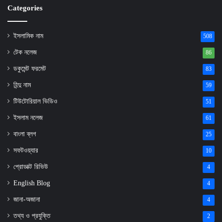
Categories
ইসলামিক নাম
508
টেক নলেজ
86
ডকুমেন্ট ফরমেট
83
হিন্দু নাম
59
টিউটোরিয়াল ভিডিও
51
ইসলাম নলেজ
61
বাংলা ব্লগ
25
সফটওয়্যার
10
প্রোডাক্ট রিভিউ
4
English Blog
4
জানা-অজানা
4
তথ্য ও প্রযুক্তি
2