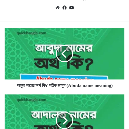
Website
Facebook
YouTube
আবুদা
নামের
অর্থ
কি?
সঠিক
জানুন
(Abuda
name
meaning)
আবুদা নামের অর্থ কি? সঠিক জানুন (Abuda name meaning)
আদালত
নামের
অর্থ
কি?
সঠিক
জানুন