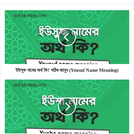
ইউসুফ
নামের
অর্থ
কি?
সঠিক
জানুন
(Yousuf
Name
Meaning)
ইউসুফ নামের অর্থ কি? সঠিক জানুন (Yousuf Name Meaning)
ইউশা
নামের
অর্থ
কি?
সঠিক
জানুন
(Yusha
meaning
in