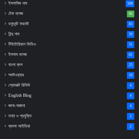
ইসলামিক নাম
508
টেক নলেজ
86
ডকুমেন্ট ফরমেট
83
হিন্দু নাম
59
টিউটোরিয়াল ভিডিও
51
ইসলাম নলেজ
61
বাংলা ব্লগ
25
সফটওয়্যার
10
প্রোডাক্ট রিভিউ
4
English Blog
4
জানা-অজানা
4
তথ্য ও প্রযুক্তি
2
ব্যবসা আইডিয়া
2