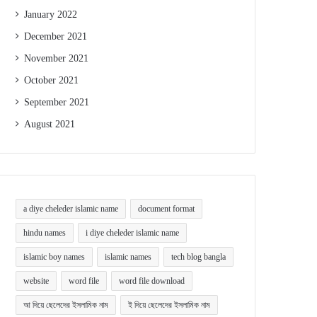
January 2022
December 2021
November 2021
October 2021
September 2021
August 2021
a diye cheleder islamic name
document format
hindu names
i diye cheleder islamic name
islamic boy names
islamic names
tech blog bangla
website
word file
word file download
আ দিয়ে ছেলেদের ইসলামিক নাম
ই দিয়ে ছেলেদের ইসলামিক নাম