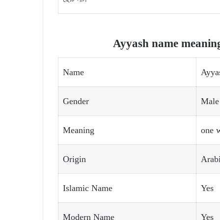
Ayyash name meaning 
Name
Ayya
Gender
Male
Meaning
one w
Origin
Arab
Islamic Name
Yes
Modern Name
Yes