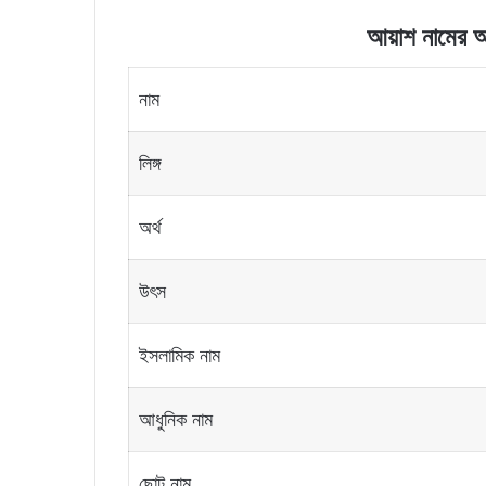
আয়াশ নামের অর্
নাম
লিঙ্গ
অর্থ
উৎস
ইসলামিক নাম
আধুনিক নাম
ছোট নাম