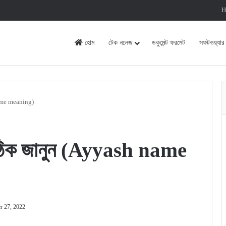
H
হোম
টেক নলেজ
ডকুমেন্ট ফরমেট
সফটওয়্যার
 name meaning)
 সঠিক জানুন (Ayyash name
r 27, 2022
rint