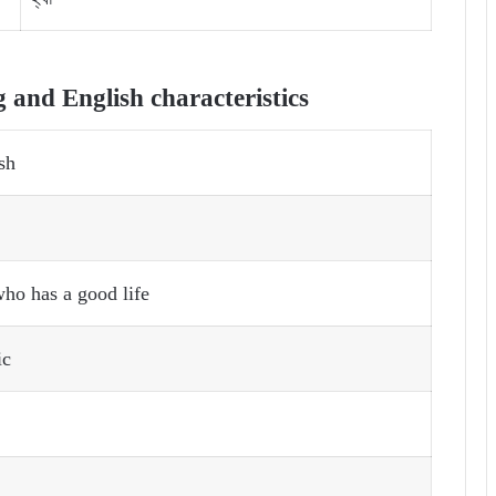
and English characteristics
sh
ho has a good life
ic