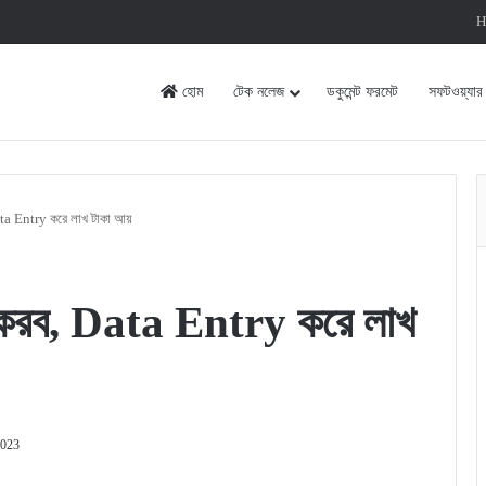
H
হোম
টেক নলেজ
ডকুমেন্ট ফরমেট
সফটওয়্যার
Data Entry করে লাখ টাকা আয়
বে করব, Data Entry করে লাখ
2023
rint