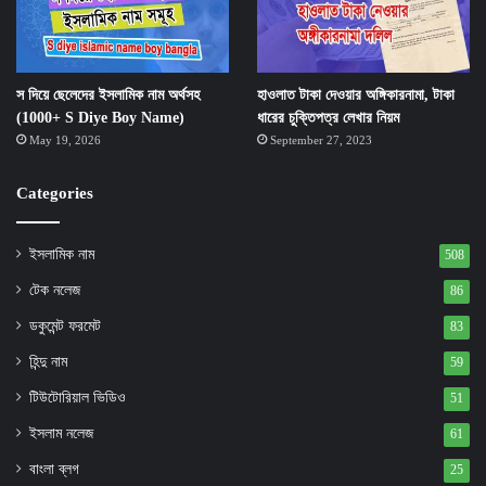
স দিয়ে ছেলেদের ইসলামিক নাম অর্থসহ
হাওলাত টাকা দেওয়ার অঙ্গিকারনামা, টাকা
(1000+ S Diye Boy Name)
ধারের চুক্তিপত্র লেখার নিয়ম
May 19, 2026
September 27, 2023
Categories
ইসলামিক নাম
508
টেক নলেজ
86
ডকুমেন্ট ফরমেট
83
হিন্দু নাম
59
টিউটোরিয়াল ভিডিও
51
ইসলাম নলেজ
61
বাংলা ব্লগ
25