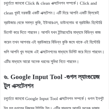
চথুর্ততে জানবো Click & clean এক্সটেনশন সম্পর্কে। Click and
clean খুবই দরকারী একটি এক্সটেশন। এটি দিয়ে আপনি একটি ক্লিকেই
ব্রাউজার থেকে সমস্ত কুকি, ইউআরএল, ডাউনলোড বা ব্রাউজিং হিস্টোরি
ডিলেট করে দিতে পারবেন। আপনি যখন ইন্টারনেটের মাধ্যমে বিভিন্ন কাজ
করেন তখন আপনার এই ব্রাউজারে বিভিন্ন কুকি জমে থাকে এই হিস্টোরি
গুলি আপনি খুব সহজে এই এক্সটেনশনের মাধ্যমে ডিলিট করে দিতে পারবেন।
এটির মাধ্যমে আরো অনেক ধরনের সুবিধা নিতে পারবেন।
৬. Google Input Tool
-গুগল ল্যাংগুয়েজ
টুল এক্সটেনশন
চথুর্ততে জানবো Google Input Tool এক্সটেনশন সম্পর্কে। গুগল ইনপুট
টুল হল গুগলের নিজস্ব টাইপিং টুল। এটির মাধ্যমে আপনি অনেক ভাষায়