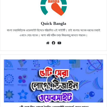
Quick Bangla
বাংলা তথ্যভিত্তিক ওয়েবসাইট হিসেবে পরিচালিত এই সাইটটি। তাই বাংলায় অনেক ধরনের তথ্যই
এখানে পেয়ে যাবেন। আশা করি সঠিক তথ্য বিষয়বস্তু জানতে পারবেন।
Website
Facebook
YouTube
৫টি
সেরা
ফ্রি
লোগো
তৈরির
ওয়েবসাইট
সম্পর্কে
জেনে
জানুন