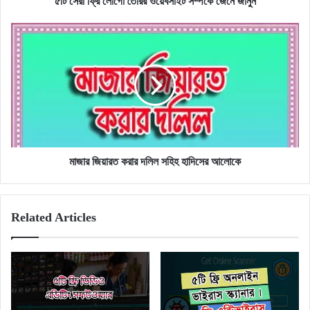
৫টি সেরা ফ্রি লোগো তৈরির ওয়েবসাইট সম্পর্কে জেনে জানুন
মাজার
জিয়ারত
করার
দলিল
সহিহ
হাদিসের
আলোকে
মাজার জিয়ারত করার দলিল সহিহ হাদিসের আলোকে
Related Articles