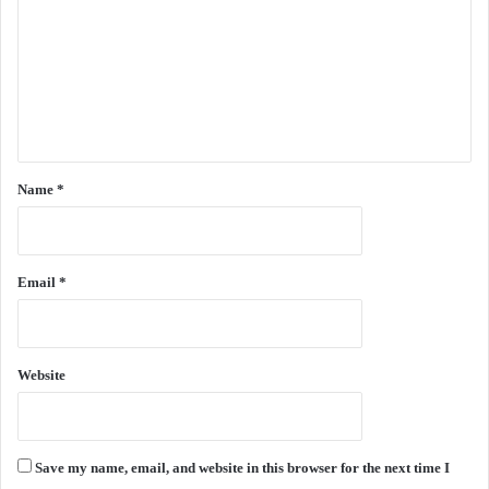
m
m
e
n
t
*
Name
*
Email
*
Website
Save my name, email, and website in this browser for the next time I