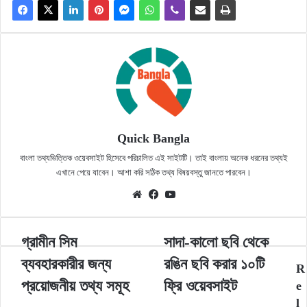
Quick Bangla
বাংলা তথ্যভিত্তিক ওয়েবসাইট হিসেবে পরিচালিত এই সাইটটি। তাই বাংলায় অনেক ধরনের তথ্যই
এখানে পেয়ে যাবেন। আশা করি সঠিক তথ্য বিষয়বস্তু জানতে পারবেন।
Website
Facebook
YouTube
গ্রামীন
সাদা-
গ্রামীন সিম
সাদা-কালো ছবি থেকে
সিম
কালো
ব্যবহারকারীর জন্য
রঙিন ছবি করার ১০টি
ব্যবহারকারীর
ছবি
R
জন্য
থেকে
প্রয়োজনীয় তথ্য সমূহ
ফ্রি ওয়েবসাইট
e
প্রয়োজনীয়
রঙিন
l