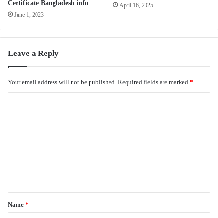
Certificate Bangladesh info
April 16, 2025
June 1, 2023
Leave a Reply
Your email address will not be published.
Required fields are marked
*
C
o
m
m
e
n
t
*
Name
*