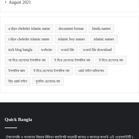
August 2021
a diye cheleder islamic name
document format
hindu names
i diye cheleder islamic name
islamic boy names
islamic names
tech blog bangla
website
word file
word file download
আ দিয়ে ছেলেদের ইসলামিক নাম
ই দিয়ে ছেলেদের ইসলামিক নাম
ই দিয়ে ছেলেদের নাম
ইসলামিক জ্ঞান
উ দিয়ে ছেলেদের ইসলামিক নাম
ওয়ার্ড ফাইল ডাউনলোড
ফ্রি ওয়ার্ড ফাইল
মুসলিম ছেলেদের নাম
Quick Bangla
টেকনোলজি ও অন্যান্য বিষয়ক বিভিন্ন ক্যাটাগরি অনুযায়ী জানার ও জানানুর জন্যই এই ওয়েবসাইটটি।