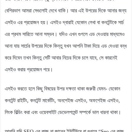
বেশিরভাগ আমরা সেগুলোই দেখে থাকি। আর এই উপরের দিকে আনার জন্য
এসইও এর প্রয়োজন হয়। এসইও দ্বারাই যেকোন লেখা বা কনটেন্টকে সার্চ
এর প্রথম সারিতে আনা সম্ভব। যদিও এখন গুগলে এড দেওয়ার মাধ্যমেও
আনা যায় সার্চের উপরের দিকে কিন্তু যখন আপনি টাকা দিয়ে এড দেওয়া বন্ধ
করে দিবেন তখন কিন্তু সেটি আবার নিচের দিকে চলে যাবে, সে কারনেই
এসইও করার প্রয়োজন পরে।
এসইও করতে হলে কিছু বিষয়ের উপর দক্ষতা থাকা জরুরী যেমন- যেকোন
কনটেন্ট রাইটিং, কনটেন্ট মার্কেটিং, অনপেইজ এসইও, অফপেইজ এসইও,
লিংক বিল্ডিং করা এবং ওয়েবসাইট ডেভেলপমেন্ট সম্পর্কে ভাল ধারনা থাকা।
আপনি যদি SEO এর কাজ না জানেন ইউটিউবে বা গুগলে “Seo এর কাজ