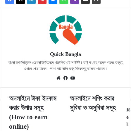
Quick Bangla
বাংলা তথ্যভিত্তিক ওয়েবসাইট হিসেবে পরিচালিত এই সাইটটি। তাই বাংলায় অনেক ধরনের তথ্যই
এখানে পেয়ে যাবেন। আশা করি সঠিক তথ্য বিষয়বস্তু জানতে পারবেন।
Website
Facebook
YouTube
অনলাইনে
অনলাইনে
অনলাইনে টাকা ইনকাম
অনলাইনে শপিং করার
টাকা
শপিং
করার উপায় সমূহ
সুবিধা ও অসুবিধা সমূহ
ইনকাম
করার
R
করার
সুবিধা
(How to earn
e
উপায়
ও
l
online)
সমূহ
অসুবিধা