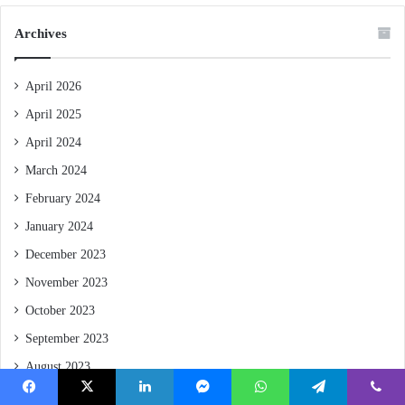
Archives
April 2026
April 2025
April 2024
March 2024
February 2024
January 2024
December 2023
November 2023
October 2023
September 2023
August 2023
July 2023
Facebook
X
LinkedIn
Messenger
WhatsApp
Telegram
Viber