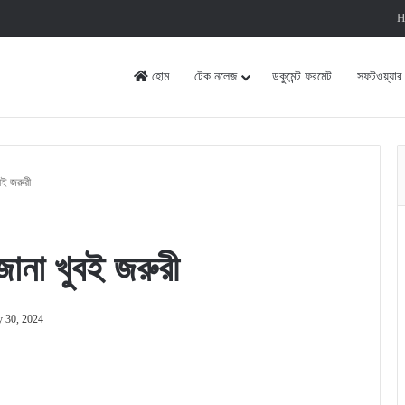
H
হোম
টেক নলেজ
ডকুমেন্ট ফরমেট
সফটওয়্যার
ই জরুরী
ানা খুবই জরুরী
y 30, 2024
rint