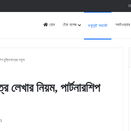
H
হোম
টেক নলেজ
সফটওয়্যার
ডকুমেন্ট ফরমেট
িপ চুক্তিপত্রের নমুনা
্র লেখার নিয়ম, পার্টনারশিপ
23
rint