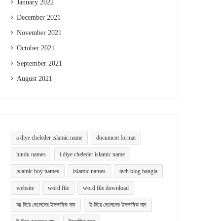
January 2022
December 2021
November 2021
October 2021
September 2021
August 2021
a diye cheleder islamic name
document format
hindu names
i diye cheleder islamic name
islamic boy names
islamic names
tech blog bangla
website
word file
word file download
আ দিয়ে ছেলেদের ইসলামিক নাম
ই দিয়ে ছেলেদের ইসলামিক নাম