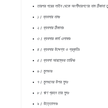
তারপর পরের লাইন থেকে অংশীদারগণের নাম ঠিকানা 
১। ব্যবসার নামঃ
২। ব্যবসার ঠিকানাঃ
৩। ব্যবসার কার্য এলাকাঃ
৪। ব্যবসার উদ্দেশ্য ও প্রকৃতিঃ
৫। ব্যবসা আরম্ভের তারিখঃ
৬। মুলধনঃ
৭। মুলধনের উপর সুদঃ
৮। ঋণ গ্রহন তার সুদঃ
৯। উত্তোলনঃ