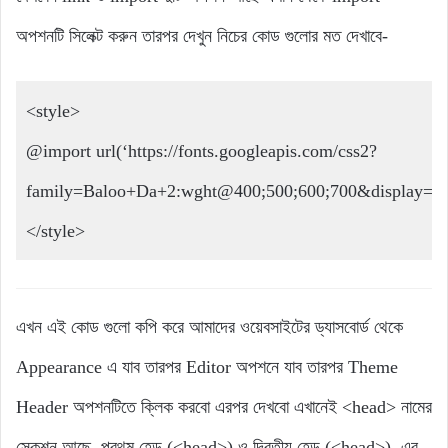
অপশনটি সিলেক্ট করুন তারপর দেখুন নিচের কোড গুলোর মত দেখাবে-
<style>
@import url(‘https://fonts.googleapis.com/css2?
family=Baloo+Da+2:wght@400;500;600;700&display=sw
</style>
এখন এই কোড গুলো কপি করে আমাদের ওয়েবসাইটের ড্যাসবোর্ড থেকে
Appearance এ যাব তারপর Editor অপশনে যাব তারপর Theme
Header অপশনটিতে ক্লিক করবো এরপর দেখবো এখানেই <head> নামের
সেকশন আছে, প্রথম হেড (<head>) ও দ্বিতীয় হেড (<head>) এর