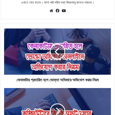
এখানে পেয়ে যাবেন। আশা করি সঠিক তথ্য বিষয়বস্তু জানতে পারবেন।
Website
Facebook
YouTube
কেনাকাটায়
প্রতারিত
হলে
ভোক্তা
অধিকারে
অভিযোগ
করার
নিয়ম
কেনাকাটায় প্রতারিত হলে ভোক্তা অধিকারে অভিযোগ করার নিয়ম
কম্পিউটারের
প্রয়োজনীয়
সফটওয়্যার
সমূহের
তালিকা