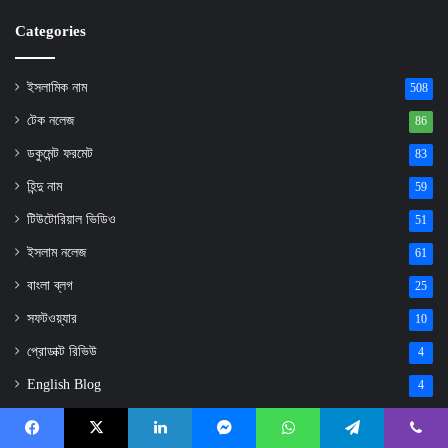
Categories
ইসলামিক নাম
508
টেক নলেজ
86
ডকুমেন্ট ফরমেট
83
হিন্দু নাম
59
টিউটোরিয়াল ভিডিও
51
ইসলাম নলেজ
61
বাংলা ব্লগ
25
সফটওয়্যার
10
প্রোডাক্ট রিভিউ
4
English Blog
4
জানা-অজানা
4
Facebook
X
LinkedIn
Messenger
WhatsApp
Telegram
Viber