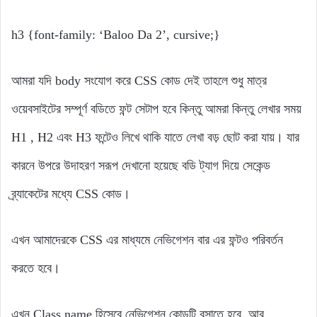
h3 {font-family: ‘Baloo Da 2’, cursive;}
আমরা যদি body সংযোগ করে CSS কোড দেই তাহলে শুধু মাত্র
ওয়েবসাইটের সম্পূর্ণ বডিতে ফন্ট সেটাপ হবে কিন্তু আমরা কিন্তু লেখার সময়
H1 , H2 এবং H3 ফন্টেও লিখে থাকি যাতে লেখা বড় ছোট করা যায়। যার
কারনে উপরে উদাহরণ সরূপ দেখানো হয়েছে বডি ট্যাগ দিয়ে সেকেন্ড
ব্র্যাকেটের মধ্যে CSS কোড।
এখন আমাদেরকে CSS এর মাধ্যমে নেভিগেশন বার এর ফন্টও পরিবর্তন
করতে হবে।
এখন Class name হিসেবে নেভিগেশন কোডটি বসাতে হবে, আর