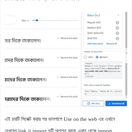
এই চারটি সিলেক্ট করার পর ডানপাশে Use on the web এর এখানে
দেখবেন link ও import দুটি অপশন আছে এখান থেকে import