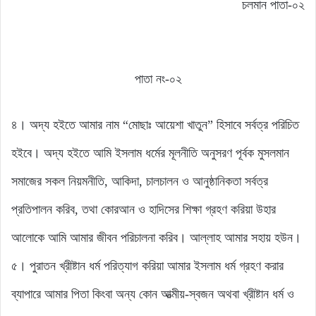
চলমান পাতা-০২
পাতা নং-০২
৪। অদ্য হইতে আমার নাম “মোছাঃ আয়েশা খাতুন” হিসাবে সর্বত্র পরিচিত
হইবে। অদ্য হইতে আমি ইসলাম ধর্মের মূলনীতি অনুসরণ পূর্বক মুসলমান
সমাজের সকল নিয়মনীতি, আকিদা, চালচালন ও আনুষ্ঠানিকতা সর্বত্র
প্রতিপালন করিব, তথা কোরআন ও হাদিসের শিক্ষা গ্রহণ করিয়া উহার
আলোকে আমি আমার জীবন পরিচালনা করিব। আল্লাহ আমার সহায় হউন।
৫। পুরাতন খ্রীষ্টান ধর্ম পরিত্যাগ করিয়া আমার ইসলাম ধর্ম গ্রহণ করার
ব্যাপারে আমার পিতা কিংবা অন্য কোন আত্মীয়-স্বজন অথবা খ্রীষ্টান ধর্ম ও