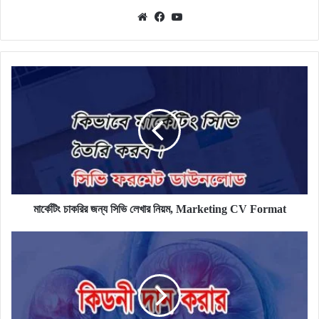
Website
Facebook
YouTube
মার্কেটিং
চাকরির
জন্য
সিভি
লেখার
নিয়ম,
Marketing
CV
Format
মার্কেটিং চাকরির জন্য সিভি লেখার নিয়ম, Marketing CV Format
কিডনি
দেওয়ার
অঙ্গীকারনামা
লেখার
নিয়ম