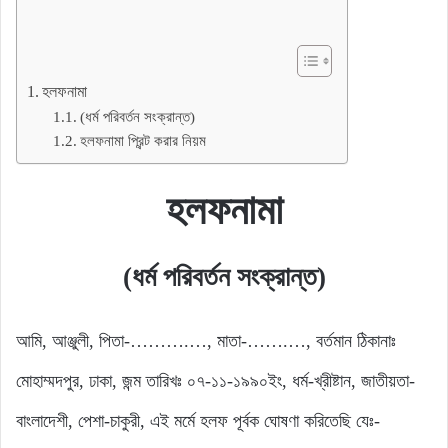
হলফনামা
(ধর্ম পরিবর্তন সংক্রান্ত)
হলফনামা প্রিন্ট করার নিয়ম
হলফনামা
(ধর্ম পরিবর্তন সংক্রান্ত)
আমি, আঞ্জুলী, পিতা-……….…, মাতা-…….…, বর্তমান ঠিকানাঃ
মোহাম্মদপুর, ঢাকা, জন্ম তারিখঃ ০৭-১১-১৯৯০ইং, ধর্ম-খ্রীষ্টান, জাতীয়তা-
বাংলাদেশী, পেশা-চাকুরী, এই মর্মে হলফ পূর্বক ঘোষণা করিতেছি যেঃ-