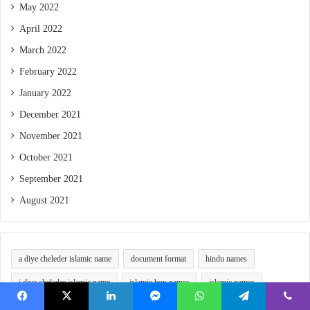
May 2022
April 2022
March 2022
February 2022
January 2022
December 2021
November 2021
October 2021
September 2021
August 2021
a diye cheleder islamic name
document format
hindu names
i diye cheleder islamic name
islamic boy names
islamic names
tech blog bangla
website
word file
word file download
Facebook
X
LinkedIn
Messenger
WhatsApp
Telegram
Viber