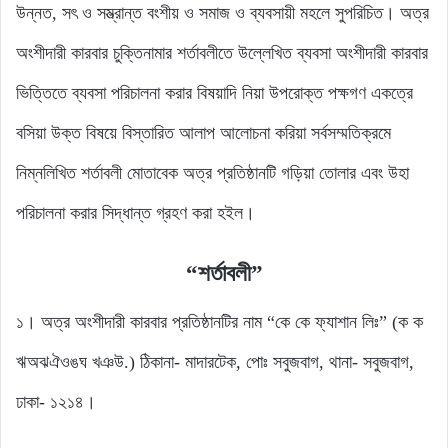
উন্নত, সৎ ও সম্ভ্রান্ত বংশীয় ও সমাজ ও ব্যবসায়ী মহলে সুপরিচিত। অত্র
অংশীদারী কারবার চুক্তিনামার শর্তাবলীতে উল্লেখিত ব্যবসা অংশীদারী কারবার
ভিত্তিতে ব্যবসা পরিচালনা করার বিষয়াদি নিয়া উপরোক্ত পক্ষগণ একত্রে
বসিয়া উক্ত বিষয়ে বিস্তারিত আলাপ আলোচনা করিয়া সর্বসম্মতিক্রমে
নিম্নলিখিত শর্তাবলী মোতাবেক অত্র প্রতিষ্ঠানটি গড়িয়া তোলার এবং উহা
পরিচালনা করার সিদ্ধান্ত গ্রহণ করা হইল।
“শর্তাবলী”
১। অত্র অংশীদারী কারবার প্রতিষ্ঠানটির নাম “কে কে ফ্যাশান লিঃ” (ক ক
ঋঅঝঐওঙঘ খঞউ.) ঠিকানা- মাদারটেক, পোঃ সবুজবাগ, থানা- সবুজবাগ,
ঢাকা- ১২১৪।