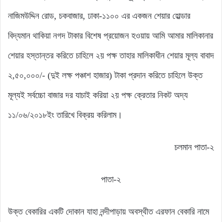
নাজিমউদ্দিন রোড, চকবাজার, ঢাকা-১১০০ এর একজন শেয়ার হোল্ডার
বিদ্যমান থাকিয়া নগদ টাকার বিশেষ প্রয়োজন হওয়ায় আমি আমার মালিকানার
শেয়ার হস্তান্তর করিতে চাহিলে ২য় পক্ষ তাহার মালিকাধীন শেয়ার মূল্য বাবাদ
২,৫০,০০০/- (দুই লক্ষ পঞ্চাশ হাজার) টাকা প্রদান করিতে চাহিলে উক্ত
মূল্যই সর্বচ্চো বাজার দর যাচাই করিয়া ২য় পক্ষ ক্রেতার নিকট অদ্য
১১/০৬/২০১৮ইং তারিখে বিক্রয় করিলাম।
চলমান পাতা-২
পাতা-২
উক্ত বেকারির একটি দোকান যাহা নন্দীপাড়ায় অবস্থীত এরফান বেকারি নামে