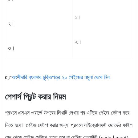
১।
২।
২।
৩।
👉
অংশীদারি ব্যবসার চুক্তিপত্র ২০ পেইজের নমুনা দেখে নিন
পেপার্স প্রিন্ট করার নিয়ম
প্রথমে এমএস ওয়ার্ডে উপরের লিখাটি লেখার পর এটিকে পেইজ সেটাপ করে
নিতে হবে। পেইজ সেটাপ করার জন্য প্রথমে মাইক্রোসফট ওয়ার্ডের ফাইল
মেনু থেকে পেইজ সেটাপে যেতে হবে বা পেইজ লেআউট (page layout)