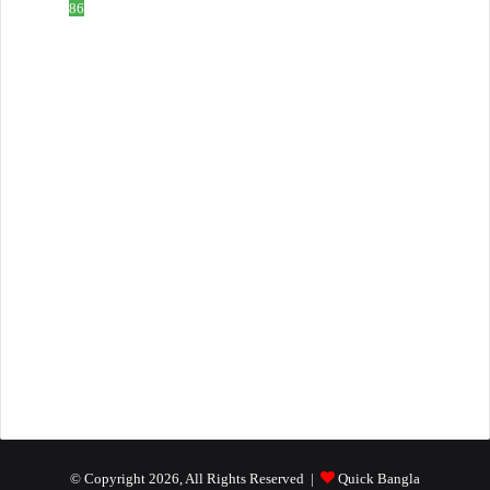
টেক নলেজ
86
ডকুমেন্ট ফরমেট
83
হিন্দু নাম
59
টিউটোরিয়াল ভিডিও
51
ইসলাম নলেজ
61
বাংলা ব্লগ
25
সফটওয়্যার
10
প্রোডাক্ট রিভিউ
4
English Blog
4
জানা-অজানা
4
তথ্য ও প্রযুক্তি
2
ব্যবসা আইডিয়া
2
© Copyright 2026, All Rights Reserved |
Quick Bangla