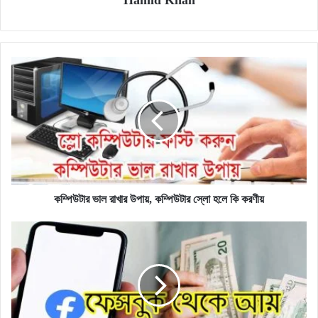
কম্পিউটার
ভাল
রাখার
উপায়,
কম্পিউটার
স্লো
হলে
কি
করণীয়
কম্পিউটার ভাল রাখার উপায়, কম্পিউটার স্লো হলে কি করণীয়
ফেসবুক
থেকে
ইনকাম
করার
উপায়
(১০+টিপস)