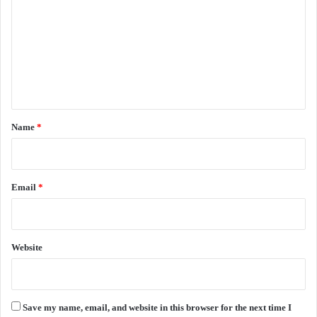
m
m
e
n
t
*
Name
*
Email
*
Website
Save my name, email, and website in this browser for the next time I