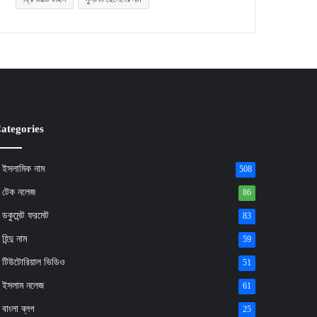
ategories
ইসলামিক নাম
508
টেক নলেজ
86
ডকুমেন্ট ফরমেট
83
হিন্দু নাম
59
টিউটোরিয়াল ভিডিও
51
ইসলাম নলেজ
61
বাংলা ব্লগ
25