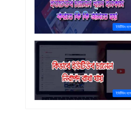
ইউটিউব নল
ইউটিউব নল