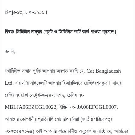
মিরপুর-১৩, ঢাকা-১২১৬।
বিষয়ঃ ডিজিটাল নাম্বার প্লেট ও ডিজিটাল স্মার্ট কার্ড পাওয়া প্রসঙ্গে।
জনাব,
যথাবিহীত সম্মান পূর্বক আপনার অবগত করছি যে, Cat Bangladesh
Ltd. এর মটর সাইকেলটি আপনার বিআরটিএতে রেজিষ্ট্রশনকৃত। যাহার
রেজিঃ নং ঢাকা মেট্রো-হ-৫৪-৮৭৭২, চেসিস নং-
MBLJA06EZCGL0022, ইঞ্জিন নং- JA06EFCGL0007,
আমাদের কোম্পানীর প্রতিনিধি মোঃ রিপন মিয়া (জাতীয় পরিচয়পত্র
নং-৭৩৫৫৭০৬৪) তাই আপনার কাছে বিনীত অনুরোধ জানাচ্ছি যে, আমাদের