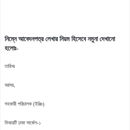
নিম্নে আবেদনপত্র লেখার নিয়ম হিসেবে নমুনা দেখানো
হলোঃ-
তারিখঃ
বরাবর,
সহকারী পরিচালক (ইঞ্জিঃ)
বিআরটি ঢাকা সার্কেল-১