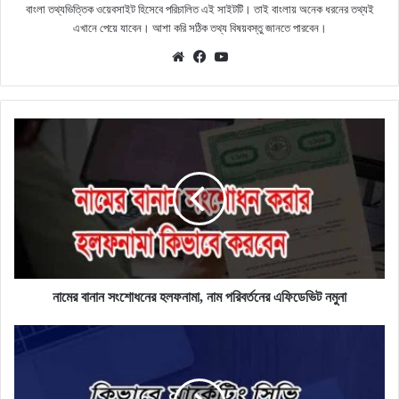
বাংলা তথ্যভিত্তিক ওয়েবসাইট হিসেবে পরিচালিত এই সাইটটি। তাই বাংলায় অনেক ধরনের তথ্যই
এখানে পেয়ে যাবেন। আশা করি সঠিক তথ্য বিষয়বস্তু জানতে পারবেন।
Website
Facebook
YouTube
নামের
বানান
সংশোধনের
হলফনামা,
নাম
পরিবর্তনের
এফিডেভিট
নমুনা
নামের বানান সংশোধনের হলফনামা, নাম পরিবর্তনের এফিডেভিট নমুনা
মার্কেটিং
চাকরির
জন্য
সিভি