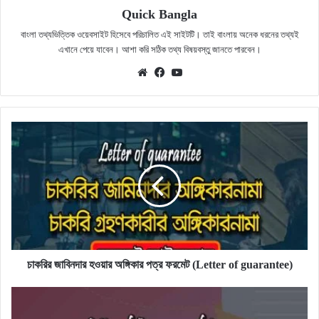
Quick Bangla
বাংলা তথ্যভিত্তিক ওয়েবসাইট হিসেবে পরিচালিত এই সাইটটি। তাই বাংলায় অনেক ধরনের তথ্যই
এখানে পেয়ে যাবেন। আশা করি সঠিক তথ্য বিষয়বস্তু জানতে পারবেন।
Website
Facebook
YouTube
চাকরির
জাবিনদার
হওয়ার
অঙ্গিকার
পত্র
ফরমেট
(Letter
of
guarantee)
চাকরির জাবিনদার হওয়ার অঙ্গিকার পত্র ফরমেট (Letter of guarantee)
সুপারিশ
পত্র