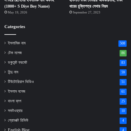
স দিয়ে ছেলেদের ইসলামিক নাম অর্থসহ
হাওলাত টাকা দেওয়ার অঙ্গিকারনামা, টাকা
(1000+ S Diye Boy Name)
ধারের চুক্তিপত্র লেখার নিয়ম
May 19, 2026
September 27, 2023
Categories
ইসলামিক নাম
508
টেক নলেজ
86
ডকুমেন্ট ফরমেট
83
হিন্দু নাম
59
টিউটোরিয়াল ভিডিও
51
ইসলাম নলেজ
61
বাংলা ব্লগ
25
সফটওয়্যার
10
প্রোডাক্ট রিভিউ
4
English Blog
4