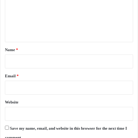
m
m
e
n
t
*
Name
*
Email
*
Website
Save my name, email, and website in this browser for the next time I
comment.