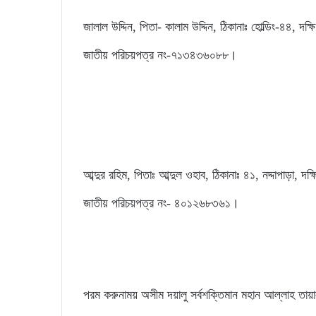
জালাল উদ্দিন, পিতা- কালাম উদ্দিন, ঠিকানাঃ হোল্ডিং-৪৪, দ
জাতীয় পরিচয়পত্র নং-৭১৩৪৩৬০৮৮।
আব্দুর রহিম, পিতাঃ আব্দুল ওহাব, ঠিকানাঃ ৪১, নদ্দাপাড়া, দ
জাতীয় পরিচয়পত্র নং- ৪০১২৬৮৩৬১।
পরম করুনাময় অসীম দয়ালু সর্বশক্তিমান মহান আল্লাহ তায়া