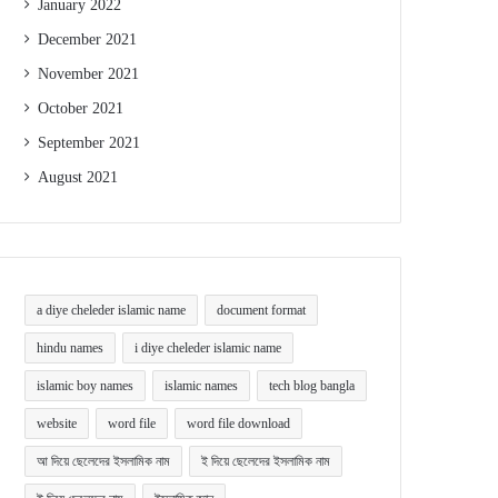
January 2022
December 2021
November 2021
October 2021
September 2021
August 2021
a diye cheleder islamic name
document format
hindu names
i diye cheleder islamic name
islamic boy names
islamic names
tech blog bangla
website
word file
word file download
আ দিয়ে ছেলেদের ইসলামিক নাম
ই দিয়ে ছেলেদের ইসলামিক নাম