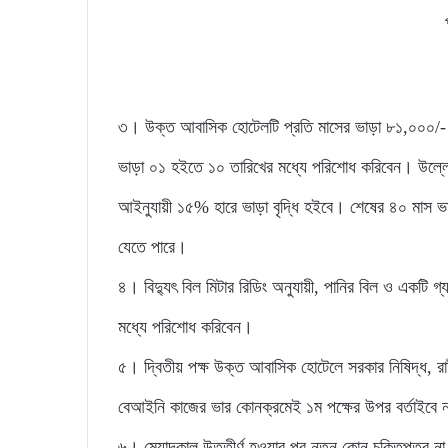
৩। উক্ত আবাসিক হোটেলটি প্রতি মাসের ভাড়া ৮১,০০০/- (এ
ভাড়া ০১ হইতে ১০ তারিখের মধ্যে পরিশোধ করিবেন। উল্লেখ্
আইনুযায়ী ১৫% হারে ভাড়া বৃদ্ধি হইবে। শেষের ৪০ মাস ভাড়া
যেতে পারে।
৪। বিদ্যুৎ বিল মিটার রিডিং অনুযায়ী, পানির বিল ও একটি গ্
মধ্যে পরিশোধ করিবেন।
৫। দ্বিতীয় পক্ষ উক্ত আবাসিক হোটেলে সরকার নিষিদ্ধ, রা
বেআইনি কাজের ভার কোনক্রমেই ১ম পক্ষের উপর বর্তাইবে 
৬। মেয়াদকাল উত্তীর্ণ হওয়ার পর নতুন কোন চুক্তিপত্র ন