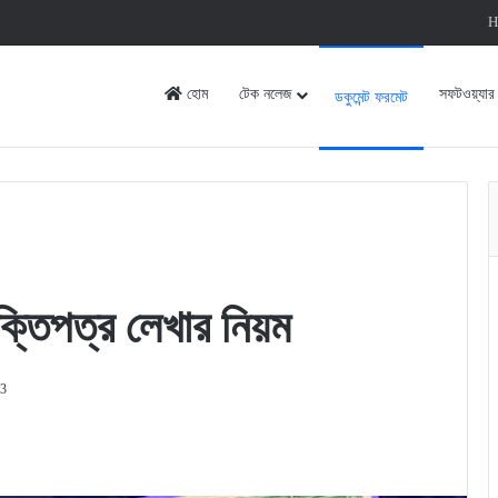
H
হোম
টেক নলেজ
সফটওয়্যার
ডকুমেন্ট ফরমেট
্তিপত্র লেখার নিয়ম
23
rint