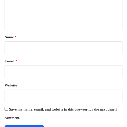
m
e
n
t
*
Name
*
Email
*
Website
Save my name, email, and website in this browser for the next time I
comment.