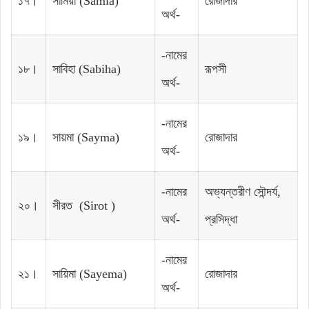
১৭।
সামিয়া‌ ‌(Samia‌)
রোজাদার‌‌
অর্থ-
-নামের
১৮।
সাবিহা‌ ‌(Sabiha)
রূপসী
অর্থ-
-নামের
১৯।
সায়মা‌ (Sayma)
রোজাদার
অর্থ-
-নামের
অভ্যন্তরীণ সৌন্দর্য,
২০।
সীরত (Sirot )
অর্থ-
প্রসিদ্ধা
-নামের
২১।
সায়িমা‌ ‌(Sayema)
রোজাদার
অর্থ-