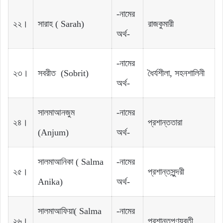
-নামের
২২।
সারাহ‌‌ ( Sarah)
রাজকুমারী‌‌
অর্থ-
-নামের
২৩।
সবরীত (Sobrit)
ধৈর্যশীলা, সহনশালিনী
অর্থ-
সালমা‌‌আনজুম‌
-নামের
২৪।
প্রশান্ত‌‌তারা‌‌
‌(Anjum)
অর্থ-
সালমা‌‌আনিকা‌ ‌( Salma
-নামের
২৫।
প্রশান্ত‌‌সুন্দরী‌‌
Anika)
অর্থ-
সালমা‌‌আফিয়া‌‌( Salma
-নামের
২৬।
প্রশান্ত‌‌পূণ্যবতী‌‌