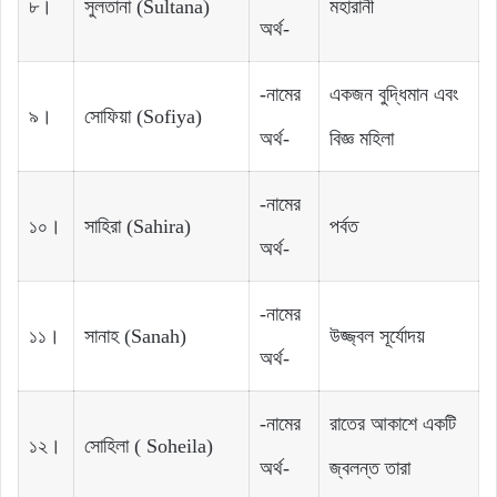
৮।
সুলতানা‌ ‌(Sultana‌)
মহারানী‌‌
অর্থ-
-নামের
একজন‌‌ বুদ্ধিমান‌‌ এবং‌‌
৯।
সোফিয়া‌‌ (Sofiya)
অর্থ-
বিজ্ঞ‌‌ মহিলা‌‌
-নামের
১০।
সাহিরা‌‌ (Sahira)
পর্বত‌‌
অর্থ-
-নামের
১১।
সানাহ‌‌ (Sanah)
উজ্জ্বল‌‌ সূর্যোদয়‌‌
অর্থ-
-নামের
রাতের‌‌ আকাশে‌‌ একটি‌‌
১২।
সোহিলা‌ ( Soheila)
অর্থ-
জ্বলন্ত‌‌ তারা‌