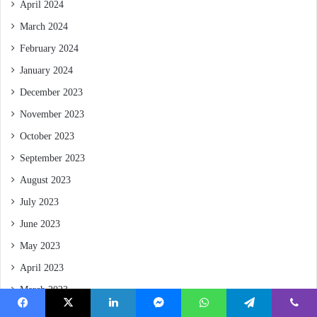
April 2024
March 2024
February 2024
January 2024
December 2023
November 2023
October 2023
September 2023
August 2023
July 2023
June 2023
May 2023
April 2023
March 2023
February 2023
Facebook
X
LinkedIn
Messenger
WhatsApp
Telegram
Viber