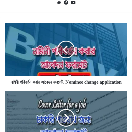
Website
Facebook
YouTube
নমিনী
পরিবর্তন
করার
আবেদন
ফরমেট,
Nominee
change
application
নমিনী পরিবর্তন করার আবেদন ফরমেট, Nominee change application
চাকরি
পাওয়ার
জন্য
আবেদনপত্র
লেখার
নিয়ম,
Cover