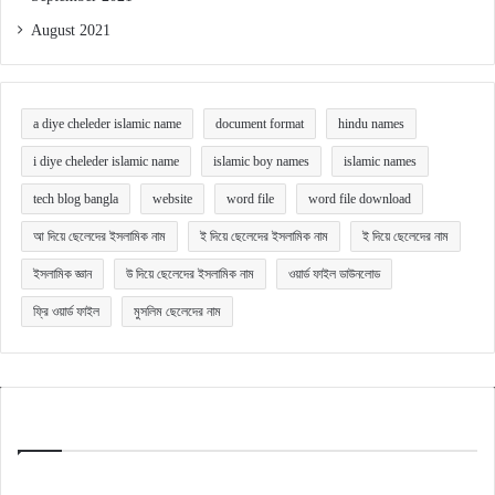
August 2021
a diye cheleder islamic name
document format
hindu names
i diye cheleder islamic name
islamic boy names
islamic names
tech blog bangla
website
word file
word file download
আ দিয়ে ছেলেদের ইসলামিক নাম
ই দিয়ে ছেলেদের ইসলামিক নাম
ই দিয়ে ছেলেদের নাম
ইসলামিক জ্ঞান
উ দিয়ে ছেলেদের ইসলামিক নাম
ওয়ার্ড ফাইল ডাউনলোড
ফ্রি ওয়ার্ড ফাইল
মুসলিম ছেলেদের নাম
Quick Bangla
টেকনোলজি ও অন্যান্য বিষয়ক বিভিন্ন ক্যাটাগরি অনুযায়ী জানার ও জানানুর জন্যই এই ওয়েবসাইটটি।