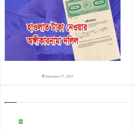
হাওলাত টাকা দেওয়ার অঙ্গিকারনামা, টাকা ধারের চুক্তিপত্র
লেখার নিয়ম
September 27, 2023
Categories
ইসলামিক নাম
508
টেক নলেজ
86
ডকুমেন্ট ফরমেট
83