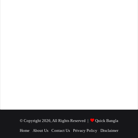
হিন্দু নাম
59
টিউটোরিয়াল ভিডিও
51
ইসলাম নলেজ
61
বাংলা ব্লগ
25
সফটওয়্যার
10
প্রোডাক্ট রিভিউ
4
English Blog
4
জানা-অজানা
4
তথ্য ও প্রযুক্তি
2
ব্যবসা আইডিয়া
2
© Copyright 2026, All Rights Reserved |
Quick Bangla
Home
About Us
Contact Us
Privacy Policy
Disclaimer