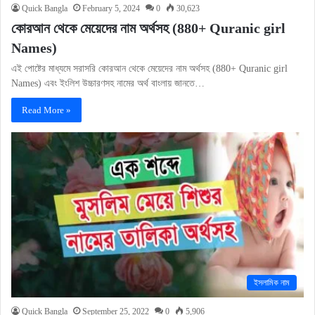
Quick Bangla
February 5, 2024
0
30,623
কোরআন থেকে মেয়েদের নাম অর্থসহ (880+ Quranic girl
Names)
এই পোষ্টের মাধ্যমে সরাসরি কোরআন থেকে মেয়েদের নাম অর্থসহ (880+ Quranic girl
Names) এবং ইংলিশ উচ্চারণসহ নামের অর্থ বাংলায় জানতে…
Read More »
ইসলামিক নাম
Quick Bangla
September 25, 2022
0
5,906