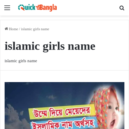
Menu
Se
Home
/
islamic girls name
islamic girls name
islamic girls name