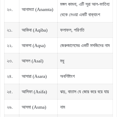
মঙ্গল কামনা, এটি সূরা আল-ফাতিহা
২০.
আনামতা (Anamta)
থেকে নেওয়া একটি বাক্যাংশ
২১.
আকিবা (Aqiba)
ফলাফল, পরিণতি
২২.
আকসা (Aqsa)
জেরুজালেমের একটি মসজিদের নাম
২৩.
আসল (Asal)
মধু
২৪.
আসারা (Asara)
অবশিষ্টাংশ
২৫.
আসিফা (Asifa)
ঝড়, বাতাস যে জোর করে বয়ে যায়
২৬.
আসমা (Asma)
নাম