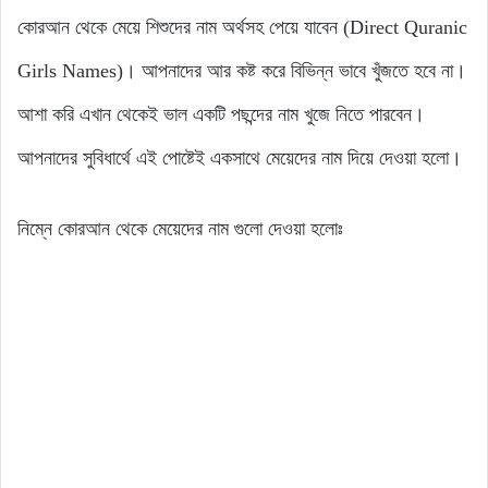
কোরআন থেকে মেয়ে শিশুদের নাম অর্থসহ পেয়ে যাবেন (Direct Quranic
Girls Names)। আপনাদের আর কষ্ট করে বিভিন্ন ভাবে খুঁজতে হবে না।
আশা করি এখান থেকেই ভাল একটি পছন্দের নাম খুজে নিতে পারবেন।
আপনাদের সুবিধার্থে এই পোষ্টেই একসাথে মেয়েদের নাম দিয়ে দেওয়া হলো।
নিম্নে কোরআন থেকে মেয়েদের নাম গুলো দেওয়া হলোঃ