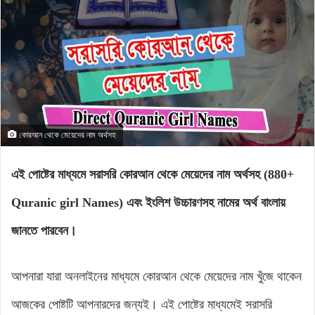
কোরআন থেকে মেয়েদের নাম অর্থসহ
এই পোষ্টের মাধ্যমে সরাসরি কোরআন থেকে মেয়েদের নাম অর্থসহ (880+
Quranic girl Names) এবং ইংলিশ উচ্চারণসহ নামের অর্থ বাংলায়
জানতে পারবেন।
আপনারা যারা অনলাইনের মাধ্যমে কোরআন থেকে মেয়েদের নাম খুঁজে থাকেন
আজকের পোষ্টটি আপনারদের জন্যই। এই পোষ্টের মাধ্যমেই সরাসরি