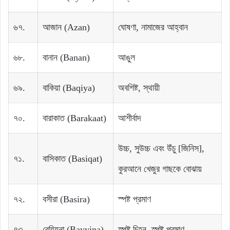
৬৭.
আজান (Azan)
ঘোষণা, নামাজের আহ্বান
৬৮.
বানান (Banan)
আঙুল
৬৯.
বাকিয়া (Baqiya)
অবশিষ্ট, স্থায়ী
৭০.
বারাকাত (Barakaat)
আশীর্বাদ
উচ্চ, সুউচ্চ এবং উঁচু [জিনিস],
৭১.
বাসিকাত (Basiqat)
কুরআনে খেজুর গাছকে বোঝায়
৭২.
বসীরা (Basira)
স্পষ্ট প্রমাণ
৭৩.
বেয়্যিনা (Bayyina)
স্পষ্ট চিহ্ন, স্পষ্ট প্রমাণ