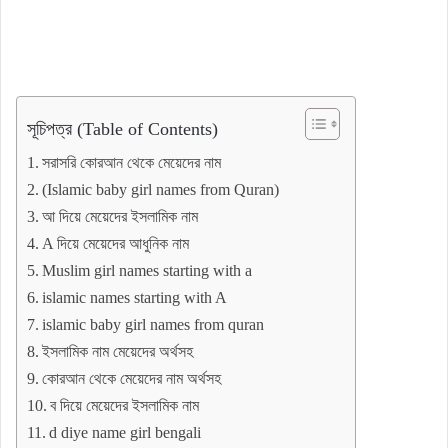
সূচিপত্র (Table of Contents)
সরাসরি কোরআন থেকে মেয়েদের নাম
(Islamic baby girl names from Quran)
আ দিয়ে মেয়েদের ইসলামিক নাম
A দিয়ে মেয়েদের আধুনিক নাম
Muslim girl names starting with a
islamic names starting with A
islamic baby girl names from quran
ইসলামিক নাম মেয়েদের অর্থসহ
কোরআন থেকে মেয়েদের নাম অর্থসহ
ব দিয়ে মেয়েদের ইসলামিক নাম
d diye name girl bengali