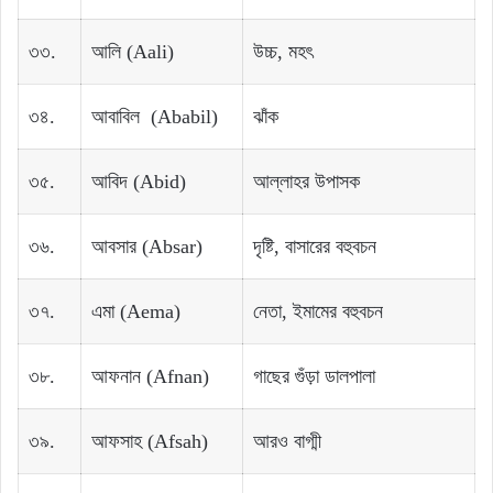
৩৩.
আলি (Aali)
উচ্চ, মহৎ
৩৪.
আবাবিল (Ababil)
ঝাঁক
৩৫.
আবিদ (Abid)
আল্লাহর উপাসক
৩৬.
আবসার (Absar)
দৃষ্টি, বাসারের বহুবচন
৩৭.
এমা (Aema)
নেতা, ইমামের বহুবচন
৩৮.
আফনান (Afnan)
গাছের গুঁড়া ডালপালা
৩৯.
আফসাহ (Afsah)
আরও বাগ্মী