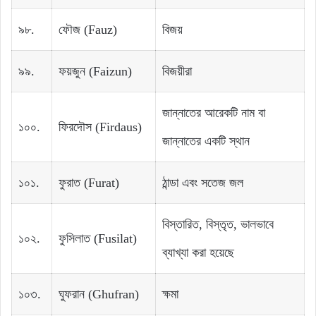
৯৮.
ফৌজ (Fauz)
বিজয়
৯৯.
ফয়জুন (Faizun)
বিজয়ীরা
জান্নাতের আরেকটি নাম বা
১০০.
ফিরদৌস (Firdaus)
জান্নাতের একটি স্থান
১০১.
ফুরাত (Furat)
ঠান্ডা এবং সতেজ জল
বিস্তারিত, বিস্তৃত, ভালভাবে
১০২.
ফুসিলাত (Fusilat)
ব্যাখ্যা করা হয়েছে
১০৩.
ঘুফরান (Ghufran)
ক্ষমা