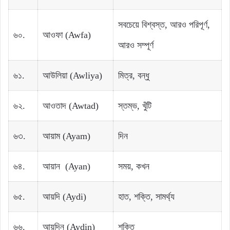
সবচেয়ে বিশ্বস্ত, আরও পরিপূর্ণ,
৬০.
আওফা (Awfa)
আরও সম্পূর্ণ
৬১.
আউলিয়া (Awliya)
মিত্র, বন্ধু
৬২.
আওতাদ (Awtad)
স্তম্ভ, খুঁটি
৬৩.
আয়াম (Ayam)
দিন
৬৪.
আয়ান (Ayan)
সময়, কখন
৬৫.
আয়দি (Aydi)
হাত, শক্তি, সামর্থ্য
৬৬.
আয়দিন (Aydin)
শক্তি