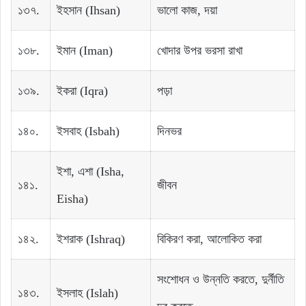
১৩৭.
ইহসান (Ihsan)
ভালো কাজ, দয়া
১৩৮.
ইমান (Iman)
খোদার উপর ভরসা রাখা
১৩৯.
ইকরা (Iqra)
পড়া
১৪০.
ইসবাহ (Isbah)
দিনভর
ইশা, এশা (Isha,
১৪১.
জীবন
Eisha)
১৪২.
ইশরাক (Ishraq)
বিকিরণ করা, আলোকিত করা
সংশোধন ও উন্নতি করতে, দুর্নীতি
১৪৩.
ইসলাহ (Islah)