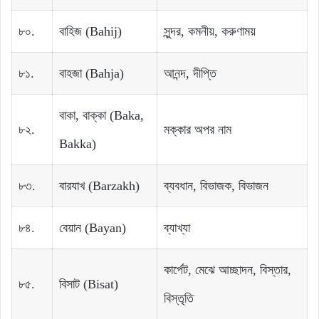
৮০.
বাহিজ (Bahij)
সুন্দর, কমনীয়, করুণাময়
৮১.
বাহজা (Bahja)
আনন্দ, দীপ্তি
বাকা, বাক্কা (Baka,
৮২.
মক্কার অপর নাম
Bakka)
৮৩.
বারযাখ (Barzakh)
ব্যবধান, বিভাজক, বিভাজন
৮৪.
বেয়ান (Bayan)
ব্যাখ্যা
কার্পেট, মেঝে আচ্ছাদন, বিস্তার,
৮৫.
বিসাট (Bisat)
বিস্তৃতি