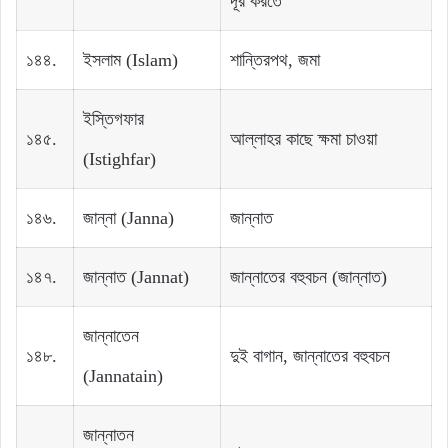
দূর করতে
১৪৪.
ইসলাম (Islam)
শান্তিরপথ, জমা
ইস্তিগফার
১৪৫.
আল্লাহর কাছে ক্ষমা চাওয়া
(Istighfar)
১৪৬.
জান্না (Janna)
জান্নাত
১৪৭.
জান্নাত (Jannat)
জান্নাতের বহুবচন (জান্নাত)
জান্নাতেন
১৪৮.
দুই বাগান, জান্নাতের বহুবচন
(Jannatain)
জান্নাতন