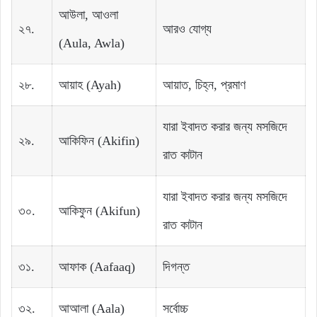
আউলা, আওলা
২৭.
আরও যোগ্য
(Aula, Awla)
২৮.
আয়াহ (Ayah)
আয়াত, চিহ্ন, প্রমাণ
যারা ইবাদত করার জন্য মসজিদে
২৯.
আকিফিন (Akifin)
রাত কাটান
যারা ইবাদত করার জন্য মসজিদে
৩০.
আকিফুন (Akifun)
রাত কাটান
৩১.
আফাক (Aafaaq)
দিগন্ত
৩২.
আআলা (Aala)
সর্বোচ্চ