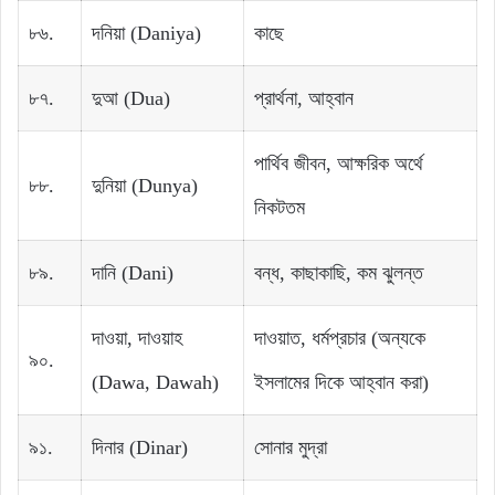
৮৬.
দনিয়া (Daniya)
কাছে
৮৭.
দুআ (Dua)
প্রার্থনা, আহ্বান
পার্থিব জীবন, আক্ষরিক অর্থে
৮৮.
দুনিয়া (Dunya)
নিকটতম
৮৯.
দানি (Dani)
বন্ধ, কাছাকাছি, কম ঝুলন্ত
দাওয়া, দাওয়াহ
দাওয়াত, ধর্মপ্রচার (অন্যকে
৯০.
(Dawa, Dawah)
ইসলামের দিকে আহ্বান করা)
৯১.
দিনার (Dinar)
সোনার মুদ্রা