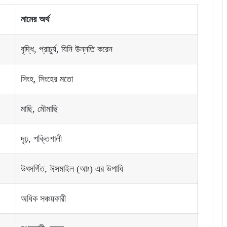
নামের অর্থ
বৃদ্ধি, প্রাচুর্য, যিনি উন্নতি করেন
সিংহ, সিংহের মতো
মাছি, মৌমাছি
দৃঢ়, শক্তিশালী
উৎসর্গিত, ঈসমাইল (আঃ) এর উপাধি
অধিক সঞ্চয়কারী