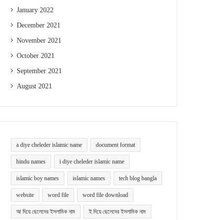
January 2022
December 2021
November 2021
October 2021
September 2021
August 2021
a diye cheleder islamic name
document format
hindu names
i diye cheleder islamic name
islamic boy names
islamic names
tech blog bangla
website
word file
word file download
আ দিয়ে ছেলেদের ইসলামিক নাম
ই দিয়ে ছেলেদের ইসলামিক নাম