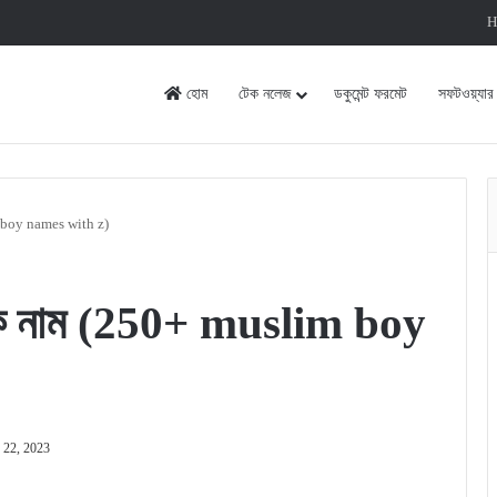
H
হোম
টেক নলেজ
ডকুমেন্ট ফরমেট
সফটওয়্যার
m boy names with z)
মিক নাম (250+ muslim boy
 22, 2023
rint