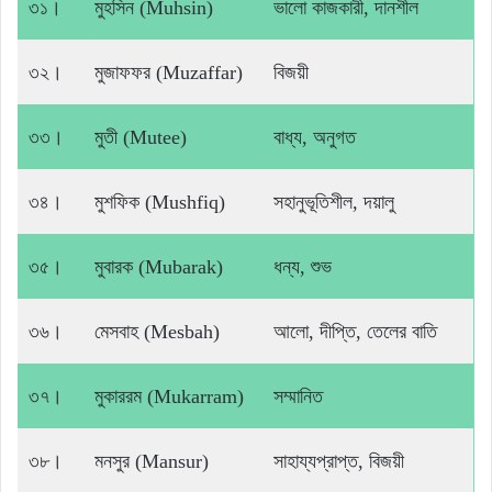
৩১।
মুহসিন (Muhsin)
ভালো কাজকারী, দানশীল
৩২।
মুজাফফর (Muzaffar)
বিজয়ী
৩৩।
মুতী (Mutee)
বাধ্য, অনুগত
৩৪।
মুশফিক (Mushfiq)
সহানুভূতিশীল, দয়ালু
৩৫।
মুবারক (Mubarak)
ধন্য, শুভ
৩৬।
মেসবাহ (Mesbah)
আলো, দীপ্তি, তেলের বাতি
৩৭।
মুকাররম (Mukarram)
সম্মানিত
৩৮।
মনসুর (Mansur)
সাহায্যপ্রাপ্ত, বিজয়ী