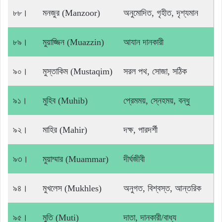
৮৮।
মনজুর (Manzoor)
অনুমোদিত, গৃহীত, দৃশ্যমান
৮৯।
মুয়াজ্জিন (Muazzin)
আযান দানকারী
৯০।
মুস্তাকিম (Mustaqim)
সরল পথ, সোজা, সঠিক
৯১।
মুহিব (Muhib)
প্রেমময়, স্নেহময়, বন্ধু
৯২।
মাহির (Mahir)
দক্ষ, পারদর্শী
৯৩।
মুয়াম্মার (Muammar)
দীর্ঘজীবী
৯৪।
মুখলেস (Mukhles)
অনুগত, বিশ্বস্ত, আন্তরিক
৯৫।
মুতি (Muti)
দাতা, দানকারী/বাধ্য