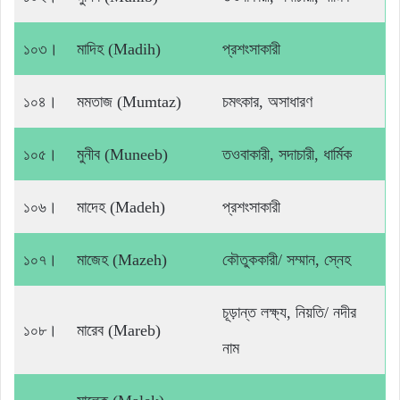
১০৩।
মাদিহ (Madih)
প্রশংসাকারী
১০৪।
মমতাজ (Mumtaz)
চমৎকার, অসাধারণ
১০৫।
মুনীব (Muneeb)
তওবাকারী, সদাচারী, ধার্মিক
১০৬।
মাদেহ (Madeh)
প্রশংসাকারী
১০৭।
মাজেহ (Mazeh)
কৌতুককারী/ সম্মান, স্নেহ
চূড়ান্ত লক্ষ্য, নিয়তি/ নদীর
১০৮।
মারেব (Mareb)
নাম