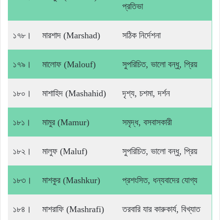
প্রতিভা
১৭৮।
মারশাদ (Marshad)
সঠিক নির্দেশনা
১৭৯।
মালোফ (Malouf)
সুপরিচিত, ভালো বন্ধু, প্রিয়
১৮০।
মাশাহিদ (Mashahid)
দৃশ্য, চশমা, দর্শন
১৮১।
মামুর (Mamur)
সমৃদ্ধ, বসবাসকারী
১৮২।
মালুফ (Maluf)
সুপরিচিত, ভালো বন্ধু, প্রিয়
১৮৩।
মাশকুর (Mashkur)
প্রশংসিত, ধন্যবাদের যোগ্য
১৮৪।
মাশরাফি (Mashrafi)
তরবারি যার কারুকার্য, বিখ্যাত