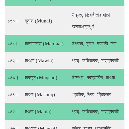
উন্নত, বিরোধীতার সাথে
১৫০।
মুনাফ (Munaf)
অসামঞ্জস্যপূর্ণ
১৫১।
মানফাআত (Manfaat)
উপকার, সুফল, দরকারী সেবা
১৫২।
মাওলা (Mawla)
প্রভু, অভিভাবক, সাহায্যকারী
১৫৩।
মাকসুদ (Maqsud)
উদ্দেশ্য, প্রস্তাবিত, চাওয়া
১৫৪।
মাশুক (Mashuq)
প্রেমিক, প্রিয়, প্রিয়তমা
১৫৫।
মওলা (Maula)
প্রভু, অভিভাবক, সাহায্যকারী
১৫৬।
মাওসুফ (Mausuf)
বর্ণনার যোগ্য, প্রশংসনীয়