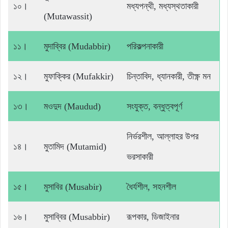
১০।
মধ্যপন্থী, মধ্যস্থতাকারী
(Mutawassit)
১১।
মুদাব্বির (Mudabbir)
পরিকল্পনাকারী
১২।
মুফাক্কির (Mufakkir)
চিন্তাবিদ, ধ্যানকারী, তীক্ষ্ণ মন
১৩।
মওদুদ (Maudud)
সংযুক্ত, বন্ধুত্বপূর্ণ
নির্ভরশীল, আল্লাহর উপর
১৪।
মুতামিদ (Mutamid)
ভরসাকারী
১৫।
মুসাবির (Musabir)
ধৈর্যশীল, সহনশীল
১৬।
মুসাব্বির (Musabbir)
রূপকার, ডিজাইনার