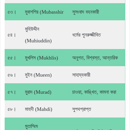
৫৩।
মুবাশশির (Mubasshir
সুসংবাদ বহনকারী
মুহিউদ্দীন
৫৪।
ধর্মের পুনরুজ্জীবিত
(Muhiuddin)
৫৫।
মুখলিস (Mukhlis)
অনুগত, বিশ্বস্ত, আন্তরিক
৫৬।
মুইন (Mueen)
সাহায্যকারী
৫৭।
মুরাদ (Murad)
চাওয়া, কাঙ্খিত, কামনা করা
৫৮।
মাহদী (Mahdi)
সুপথপ্রাপ্ত
মুতাম্মিম