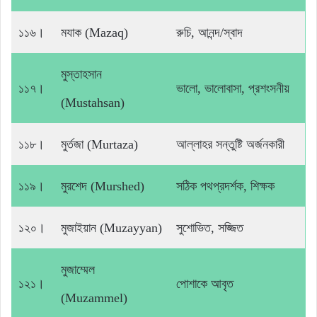
১১৬।
মযাক (Mazaq)
রুচি, আনন্দ/স্বাদ
মুস্তাহসান
১১৭।
ভালো, ভালোবাসা, প্রশংসনীয়
(Mustahsan)
১১৮।
মুর্তজা (Murtaza)
আল্লাহর সন্তুষ্টি অর্জনকারী
১১৯।
মুরশেদ (Murshed)
সঠিক পথপ্রদর্শক, শিক্ষক
১২০।
মুজাইয়ান (Muzayyan)
সুশোভিত, সজ্জিত
মুজাম্মেল
১২১।
পোশাকে আবৃত
(Muzammel)