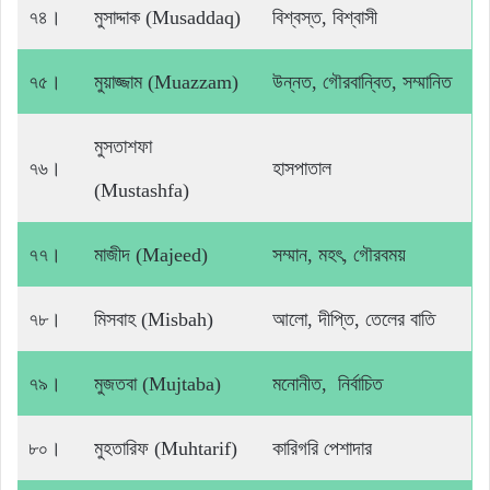
৭৪।
মুসাদ্দাক (Musaddaq)
বিশ্বস্ত, বিশ্বাসী
৭৫।
মুয়াজ্জাম (Muazzam)
উন্নত, গৌরবান্বিত, সম্মানিত
মুসতাশফা
৭৬।
হাসপাতাল
(Mustashfa)
৭৭।
মাজীদ (Majeed)
সম্মান, মহৎ, গৌরবময়
৭৮।
মিসবাহ (Misbah)
আলো, দীপ্তি, তেলের বাতি
৭৯।
মুজতবা (Mujtaba)
মনোনীত, নির্বাচিত
৮০।
মুহতারিফ (Muhtarif)
কারিগরি পেশাদার