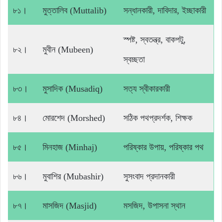
৮১।
মুত্তালিব (Muttalib)
সন্ধানকারী, দাবিদার, ইচ্ছাকারী
স্পষ্ট, স্বতন্ত্র, বাকপটু,
৮২।
মুবীন (Mubeen)
স্বচ্ছতা
৮৩।
মুসাদিক (Musadiq)
সত্য স্বীকারকারী
৮৪।
মোরশেদ (Morshed)
সঠিক পথপ্রদর্শক, শিক্ষক
৮৫।
মিনহাজ (Minhaj)
পরিষ্কার উপায়, পরিষ্কার পথ
৮৬।
মুবাশির (Mubashir)
সুসংবাদ প্রদানকারী
৮৭।
মাসজিদ (Masjid)
মসজিদ, উপাসনা স্থান