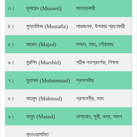
৩।
মুসায়েদ (Musaed)
সাহায্যকারী
৪।
মুস্তাফিজ (Mustafiz)
লাভজনক, উপকার গ্রহণকারী
৫।
মাজেদ (Majed)
সম্মান, মহৎ, গৌরবময়
৬।
মুরশিদ (Murshid)
সঠিক পথপ্রদর্শক, শিক্ষক
৭।
মুহাম্মদ (Muhammad)
প্রশংসনীয়
৮।
মাহমুদ (Mahmud)
প্রশংসনীয়, মহৎ
৯।
মাসুদ (Masud)
ভাগ্যবান, সুখী, ধন্য, সফল
মুতাওয়াসসিত