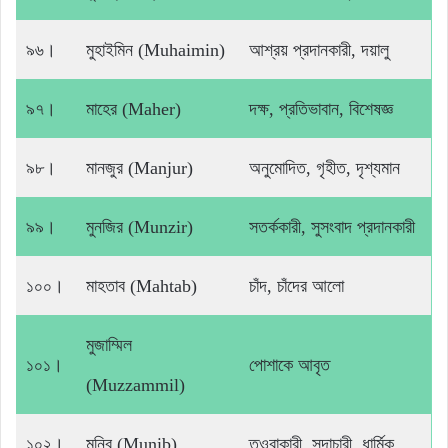
৯৬।
মুহাইমিন (Muhaimin)
আশ্রয় প্রদানকারী, দয়ালু
৯৭।
মাহের (Maher)
দক্ষ, প্রতিভাবান, বিশেষজ্ঞ
৯৮।
মানজুর (Manjur)
অনুমোদিত, গৃহীত, দৃশ্যমান
৯৯।
মুনজির (Munzir)
সতর্ককারী, সুসংবাদ প্রদানকারী
১০০।
মাহতাব (Mahtab)
চাঁদ, চাঁদের আলো
মুজাম্মিল
১০১।
পোশাকে আবৃত
(Muzzammil)
১০২।
মুনিব (Munib)
তওবাকারী, সদাচারী, ধার্মিক