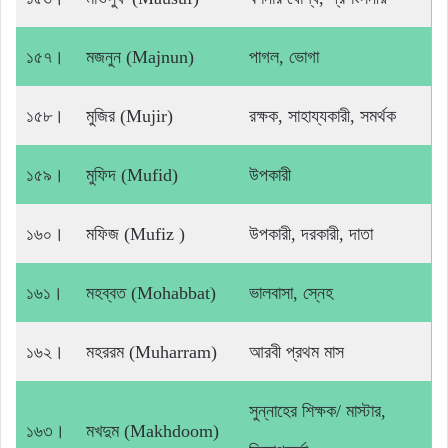
১৫৭।
মজনুন (Majnun)
পাগল, ভোগা
১৫৮।
মুজির (Mujir)
রক্ষক, সাহায্যকারী, সমর্থক
১৫৯।
মুফিদ (Mufid)
উপকারী
১৬০।
মফিজ (Mufiz )
উপকারী, দরকারী, দাতা
১৬১।
মহব্বত (Mohabbat)
ভালবাসা, স্নেহ
১৬২।
মহররম (Muharram)
আরবী প্রথম মাস
সুন্নাহের শিক্ষক/ মাস্টার,
১৬৩।
মখদুম (Makhdoom)