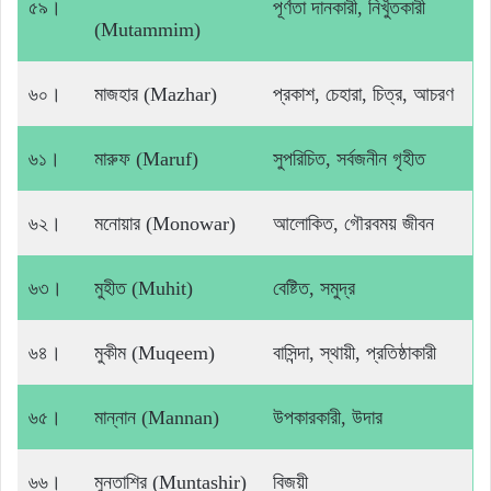
৫৯।
পূর্ণতা দানকারী, নিখুঁতকারী
(Mutammim)
৬০।
মাজহার (Mazhar)
প্রকাশ, চেহারা, চিত্র, আচরণ
৬১।
মারুফ (Maruf)
সুপরিচিত, সর্বজনীন গৃহীত
৬২।
মনোয়ার (Monowar)
আলোকিত, গৌরবময় জীবন
৬৩।
মুহীত (Muhit)
বেষ্টিত, সমুদ্র
৬৪।
মুকীম (Muqeem)
বাসিন্দা, স্থায়ী, প্রতিষ্ঠাকারী
৬৫।
মান্নান (Mannan)
উপকারকারী, উদার
৬৬।
মুনতাশির (Muntashir)
বিজয়ী