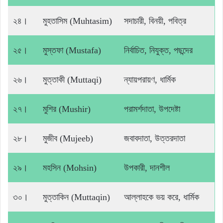
২৪।
মুহতাসিম (Muhtasim)
সদাচারী, বিনয়ী, পবিত্র
২৫।
মুস্তফা (Mustafa)
নির্বাচিত, নিযুক্ত, পছন্দের
২৬।
মুত্তাকী (Muttaqi)
ন্যায়পরায়ণ, ধার্মিক
২৭।
মুশির (Mushir)
পরামর্শদাতা, উপদেষ্টা
২৮।
মুজীব (Mujeeb)
জবাবদাতা, উত্তরদাতা
২৯।
মহসিন (Mohsin)
উপকারী, দানশীল
৩০।
মুত্তাকিন (Muttaqin)
আল্লাহকে ভয় করে, ধার্মিক