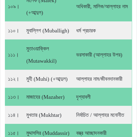
মালেক (Malek)
১০৯।
অধিকারী, মালিক/আল্লাহর নাম
(+আব্দুল)
১১০।
মুবাল্লিগ (Muballigh)
ধর্ম প্রচারক
মুতাওয়াক্কিল
১১১।
ভরসাকারী (আল্লাহর উপর)
(Mutawakkil)
১১২।
মুহী (Muhi) (+আব্দুল)
আল্লাহর নাম/জীবনদানকারী
১১৩।
মাজাহের (Mazaher)
দৃশ্যাবলী
১১৪।
মুখতার (Mukhtar)
নির্বাচিত / আল্লাহর মনোনীত
১১৫।
মুদ্দাসসির (Muddassir)
বস্ত্র আচ্ছাদনকারী