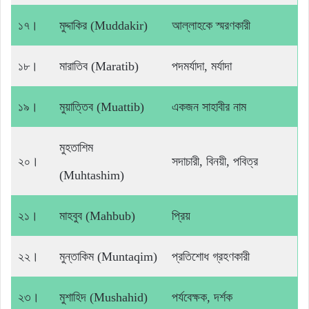
১৭।
মুদ্দাকির (Muddakir)
আল্লাহকে স্মরণকারী
১৮।
মারাতিব (Maratib)
পদমর্যাদা, মর্যাদা
১৯।
মুয়াত্তিব (Muattib)
একজন সাহাবীর নাম
মুহতাশিম
২০।
সদাচারী, বিনয়ী, পবিত্র
(Muhtashim)
২১।
মাহবুব (Mahbub)
প্রিয়
২২।
মুন্তাকিম (Muntaqim)
প্রতিশোধ গ্রহণকারী
২৩।
মুশাহিদ (Mushahid)
পর্যবেক্ষক, দর্শক