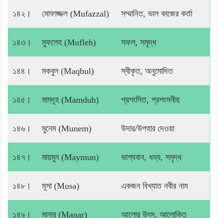
১৪২।
মোফাজ্জল (Mufazzal)
সম্মানিত, ভাল কাজের কর্তা
১৪৩।
মুফলেহ (Mufleh)
সফল, সমৃদ্ধ
১৪৪।
মকবুল (Maqbul)
স্বীকৃত, অনুমোদিত
১৪৫।
মামদূহ (Mamduh)
প্রশংসিত, প্রশংসনীয়
১৪৬।
মুনেম (Munem)
উদার/উপহার দেওয়া
১৪৭।
মায়মুন (Maymun)
ভাগ্যবান, ধন্য, সমৃদ্ধ
১৪৮।
মূসা (Musa)
একজন বিখ্যাত নবীর নাম
১৪৯।
মানার (Manar)
আলোর উৎস, আলোকিত