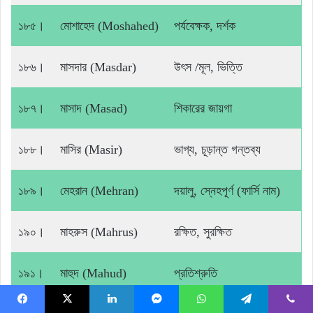
১৮৫।
মোশাহেদ (Moshahed)
পর্যবেক্ষক, দর্শক
১৮৬।
মাসদার (Masdar)
উৎস /মূল, ভিত্তি
১৮৭।
মাসাদ (Masad)
শিকারের জায়গা
১৮৮।
মাসির (Masir)
ভাগ্য, চূড়ান্ত গন্তব্য
১৮৯।
মেহরান (Mehran)
দয়ালু, স্নেহপূর্ণ (ফার্সি নাম)
১৯০।
মাহরুস (Mahrus)
রক্ষিত, সুরক্ষিত
১৯১।
মাহুদ (Mahud)
প্রতিশ্রুতি
Facebook
X
LinkedIn
Messenger
WhatsApp
Telegram
Viber