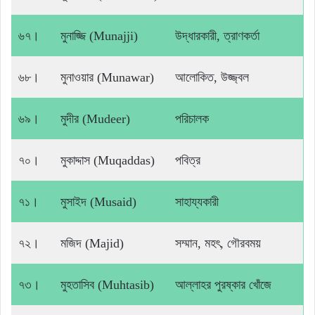
৬৭।
মুনাজ্জি (Munajji)
উদ্ধারকারী, ত্রাণকর্তা
৬৮।
মুনাওয়ার (Munawar)
আলোকিত, উজ্জ্বল
৬৯।
মুদীর (Mudeer)
পরিচালক
৭০।
মুকাদ্দাস (Muqaddas)
পবিত্র
৭১।
মুসাইদ (Musaid)
সাহায্যকারী
৭২।
মজিদ (Majid)
সম্মান, মহৎ, গৌরবময়
৭৩।
মুহতাসিব (Muhtasib)
আল্লাহর পুরষ্কার খোঁজে