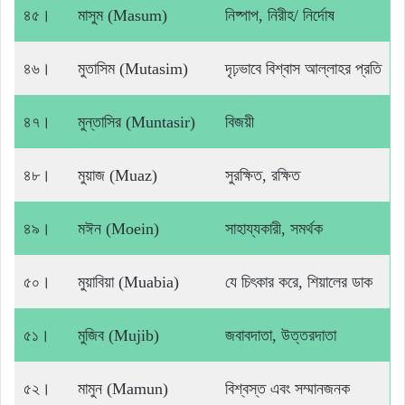
৪৫।
মাসুম (Masum)
নিষ্পাপ, নিরীহ/ নির্দোষ
৪৬।
মুতাসিম (Mutasim)
দৃঢ়ভাবে বিশ্বাস আল্লাহর প্রতি
৪৭।
মুন্তাসির (Muntasir)
বিজয়ী
৪৮।
মুয়াজ (Muaz)
সুরক্ষিত, রক্ষিত
৪৯।
মঈন (Moein)
সাহায্যকারী, সমর্থক
৫০।
মুয়াবিয়া (Muabia)
যে চিৎকার করে, শিয়ালের ডাক
৫১।
মুজিব (Mujib)
জবাবদাতা, উত্তরদাতা
৫২।
মামুন (Mamun)
বিশ্বস্ত এবং সম্মানজনক