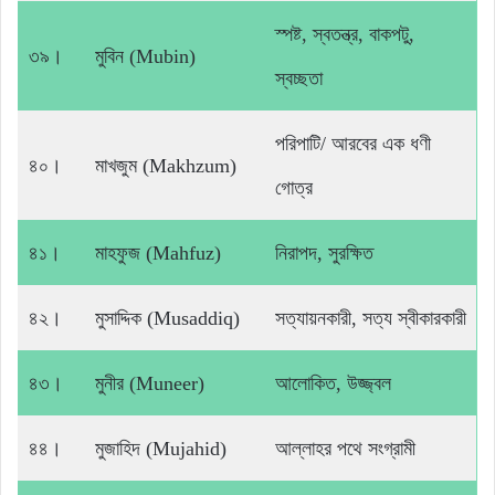
স্পষ্ট, স্বতন্ত্র, বাকপটু,
৩৯।
মুবিন (Mubin)
স্বচ্ছতা
পরিপাটি/ আরবের এক ধণী
৪০।
মাখজুম (Makhzum)
গোত্র
৪১।
মাহফুজ (Mahfuz)
নিরাপদ, সুরক্ষিত
৪২।
মুসাদ্দিক (Musaddiq)
সত্যায়নকারী, সত্য স্বীকারকারী
৪৩।
মুনীর (Muneer)
আলোকিত, উজ্জ্বল
৪৪।
মুজাহিদ (Mujahid)
আল্লাহর পথে সংগ্রামী