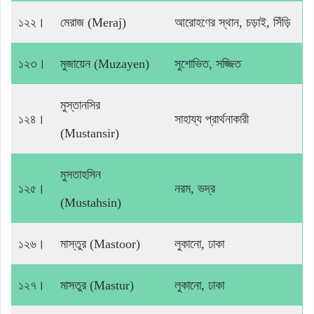
১২২।
মেরাজ (Meraj)
আরোহণের স্থান, চড়াই, সিঁড়ি
১২৩।
মুজায়েন (Muzayen)
সুশোভিত, সজ্জিত
মুস্তানসির
১২৪।
সাহায্য প্রার্থনাকারী
(Mustansir)
মুসতাহসিন
১২৫।
নরম, ভদ্র
(Mustahsin)
১২৬।
মাস্তুর (Mastoor)
লুকানো, ঢাকা
১২৭।
মাসতুর (Mastur)
লুকানো, ঢাকা