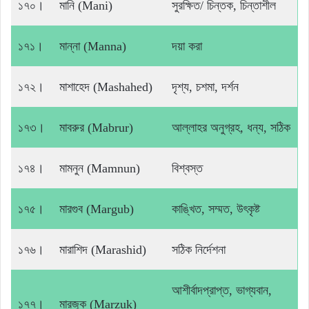
১৭০।
মানি (Mani)
সুরক্ষিত/ চিন্তক, চিন্তাশীল
১৭১।
মান্না (Manna)
দয়া করা
১৭২।
মাশাহেদ (Mashahed)
দৃশ্য, চশমা, দর্শন
১৭৩।
মাবরুর (Mabrur)
আল্লাহর অনুগ্রহ, ধন্য, সঠিক
১৭৪।
মামনুন (Mamnun)
বিশ্বস্ত
১৭৫।
মারগুব (Margub)
কাঙ্খিত, সম্মত, উৎকৃষ্ট
১৭৬।
মারাশিদ (Marashid)
সঠিক নির্দেশনা
আশীর্বাদপ্রাপ্ত, ভাগ্যবান,
১৭৭।
মারজুক (Marzuk)