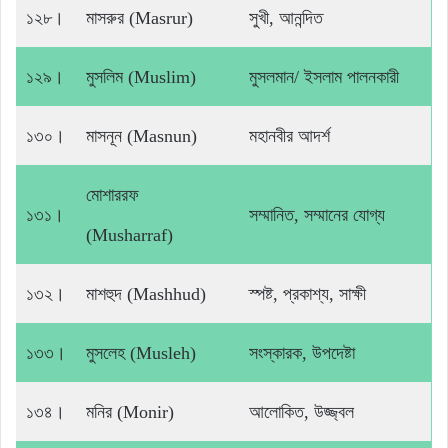
১২৮।
মাসরুর (Masrur)
সুখী, আনন্দিত
১২৯।
মুসলিম (Muslim)
মুসলমান/ ইসলাম পালনকারী
১৩০।
মাসনূন (Masnun)
মহানবীর আদর্শ
মোশাররফ
১৩১।
সম্মানিত, সম্মানের যোগ্য
(Musharraf)
১৩২।
মাশহুদ (Mashhud)
স্পষ্ট, প্রকাশ্য, সাক্ষী
১৩৩।
মুসলেহ (Musleh)
সংস্কারক, উপদেষ্টা
১৩৪।
মনির (Monir)
আলোকিত, উজ্জ্বল