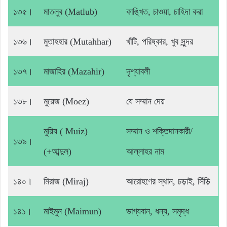
১৩৫।
মাতলুব (Matlub)
কাঙ্খিত, চাওয়া, চাহিদা করা
১৩৬।
মুতাহহার (Mutahhar)
খাঁটি, পরিষ্কার, খুব সুন্দর
১৩৭।
মাজাহির (Mazahir)
দৃশ্যাবলী
১৩৮।
মুয়েজ (Moez)
যে সম্মান দেয়
মুয়িয ( Muiz)
সম্মান ও শক্তিদানকারী/
১৩৯।
(+আব্দুল)
আল্লাহর নাম
১৪০।
মিরাজ (Miraj)
আরোহণের স্থান, চড়াই, সিঁড়ি
১৪১।
মাইমুন (Maimun)
ভাগ্যবান, ধন্য, সমৃদ্ধ