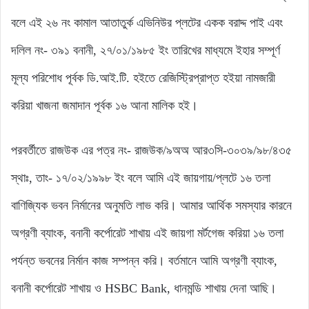
বলে এই ২৬ নং কামাল আতাতুর্ক এভিনিউর প্লটের একক বরাদ্দ পাই এবং
দলিল নং- ৩৯১ বনানী, ২৭/০১/১৯৮৫ ইং তারিখের মাধ্যমে ইহার সম্পূর্ণ
মূল্য পরিশোধ পূর্বক ডি.আই.টি. হইতে রেজিস্ট্রিপ্রাপ্ত হইয়া নামজারী
করিয়া খাজনা জমাদান পূর্বক ১৬ আনা মালিক হই।
পরবর্তীতে রাজউক এর পত্র নং- রাজউক/৯অঅ আর৩সি-৩০৩৯/৯৮/৪৩৫
স্থাঃ, তাং- ১৭/০২/১৯৯৮ ইং বলে আমি এই জায়গায়/প্লটে ১৬ তলা
বাণিজ্যিক ভবন নির্মানের অনুমতি লাভ করি। আমার আর্থিক সমস্যার কারনে
অগ্রণী ব্যাংক, বনানী কর্পোরেট শাখায় এই জায়গা মর্টগেজ করিয়া ১৬ তলা
পর্যন্ত ভবনের নির্মান কাজ সম্পন্ন করি। বর্তমানে আমি অগ্রণী ব্যাংক,
বনানী কর্পোরেট শাখায় ও HSBC Bank, ধানমন্ডি শাখায় দেনা আছি।