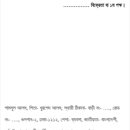
…………… বিক্রেতা বা ১ম পক্ষ।
শামসুল আলম, পিতা- খুরশেদ আলম, স্থায়ী ঠিকানা- বাড়ী নং- …., রোড
নং- …., গুলশান-২, ঢাকা-১২১২, পেশা- ব্যবসা, জাতীয়তা- বাংলাদেশী,