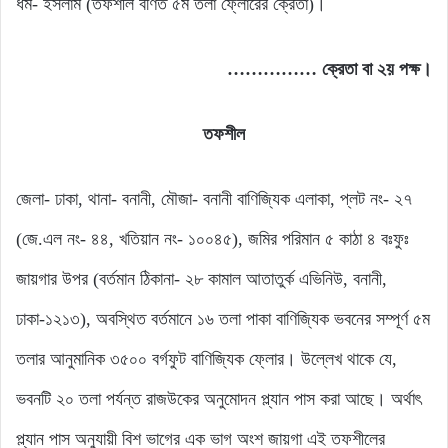
ধর্ম- ইসলাম (তফশীল বর্ণিত ৫ম তলা ফ্লোরের ক্রেতা)।
…………… ক্রেতা বা ২য় পক্ষ।
তফশীল
জেলা- ঢাকা, থানা- বনানী, মৌজা- বনানী বাণিজ্যিক এলাকা, প্লট নং- ২৭
(জে.এল নং- ৪৪, খতিয়ান নং- ১০০৪৫), জমির পরিমান ৫ কাঠা ৪ বঃফুঃ
জায়গার উপর (বর্তমান ঠিকানা- ২৮ কামাল আতাতুর্ক এভিনিউ, বনানী,
ঢাকা-১২১৩), অবস্থিত বর্তমানে ১৬ তলা পাকা বাণিজ্যিক ভবনের সম্পূর্ণ ৫ম
তলার আনুমানিক ৩৫০০ বর্গফুট বাণিজ্যিক ফ্লোর। উল্লেখ থাকে যে,
ভবনটি ২০ তলা পর্যন্ত রাজউকের অনুমোদন প্ল্যান পাস করা আছে। অর্থাৎ
প্ল্যান পাস অনুযায়ী বিশ ভাগের এক ভাগ অংশ জায়গা এই তফশীলের