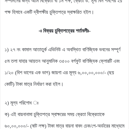
সম্পাদনের জন্য আমি বিক্রেতা বা ১ম পক্ষ, ক্রেতা ড. মূসা বিন শমশের ২য়
পক্ষ হিসাবে একটি দ্বীপক্ষীয় চুক্তিপত্র স্বাক্ষরিত হইল।
-ঃ বিক্রয় চুক্তিপত্রের শর্তাবলীঃ-
১) ২৭ নং কামাল আতাতুর্ক এভিনিউ এ অবস্থিত বাণিজ্যিক ভবনের সম্পূর্ণ
৫ম তলা যাহার আয়তন আনুমানিক ৩৫০০ বর্গফুট বাণিজ্যিক ফ্লোরটি এবং
১/২০ (বিশ ভাগের এক ভাগ) জায়গা এর মূল্য ৬,০০,০০,০০০/- (ছয়
কোটি) টাকা মাত্র নির্ধারণ করা হইল।
২) মূল্য পরিশোধ ঃ
ক) এই বায়নানামা চুক্তিপত্র স্বাক্ষরের সময় ক্রেতা বিক্রেতাকে
৬০,০০,০০০/- (ষাট লক্ষ) টাকা মাত্র বায়না বাবদ চেক/পে-অর্ডারের মাধ্যেমে