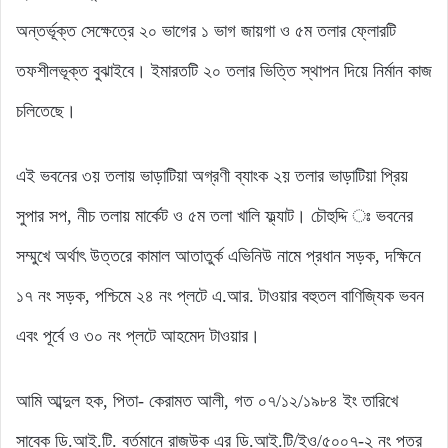
অন্তর্ভূক্ত সেক্ষেত্রে ২০ ভাগের ১ ভাগ জায়গা ও ৫ম তলার ফ্লোরটি
তফশীলভূক্ত বুঝাইবে। ইমারতটি ২০ তলার ভিত্তি স্থাপন দিয়ে নির্মান কাজ
চলিতেছে।
এই ভবনের ৩য় তলায় ভাড়াটিয়া অগ্রণী ব্যাংক ২য় তলার ভাড়াটিয়া প্রিয়
সুপার সপ, নীচ তলায় মার্কেট ও ৫ম তলা খালি ফ্ল্যাট। চৌহুদ্দি ঃ ভবনের
সম্মুখে অর্থাৎ উত্তরে কামাল আতাতুর্ক এভিনিউ নামে প্রধান সড়ক, দক্ষিনে
১৭ নং সড়ক, পশ্চিমে ২৪ নং প্লটে এ.আর. টাওয়ার বহুতল বাণিজ্যিক ভবন
এবং পূর্বে ও ৩০ নং প্লটে আহমেদ টাওয়ার।
আমি আব্দুল হক, পিতা- কেরামত আলী, গত ০৭/১২/১৯৮৪ ইং তারিখে
সাবেক ডি.আই.টি. বর্তমানে রাজউক এর ডি.আই.টি/ইও/৫০০৭-২ নং পত্র