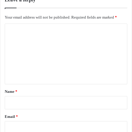
Your email address will not be published.
Required fields are marked
*
C
o
m
m
e
n
t
*
Name
*
Email
*