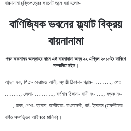
বায়নানামা চুক্তিপত্রের ফরমেট তুলে ধরা হলোঃ-
বাণিজ্যিক ভবনের ফ্ল্যাট বিক্রয়
বায়নানামা
পরম করুনাময় আল্লাহর নামে এই বায়নানামা অদ্য ২২ এপ্রিল ২০১৮ইং তারিখে
সম্পাদিত হইল।
আব্দুল হক, পিতা- কেরামত আলী, স্থায়ী ঠিকানা- গ্রাম- ………., পোঃ
………, জেলা- ……….., বর্তমান ঠিকানা- বাড়ী নং- …., সড়ক নং-
….., ঢাকা, পেশা- ব্যবসা, জাতীয়তা- বাংলাদেশী, ধর্ম- ইসলাম (তফশীলের
বর্ণিত সম্পত্তির আইনতঃ মালিক)।