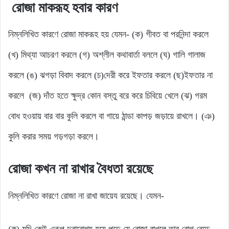
রোজা মাকরূহ হবার কারণ
নিম্নলিখিত কারণে রোজা মাকরূহ হয় যেমন- (ক) গীবত বা পরনিন্দা করলে
(খ) মিথ্যা আচরণ করলে (গ) অশ্লীল কথাবার্তা বললে (ঘ) গালি গালাজ
করলে (ঙ) ঝগড়া বিবাদ করলে (চ)দেরী করে ইফতার করলে (ছ)ইফতার না
করলে (জ) দাঁত হতে ক্ষুদ্র কোন বস্তু বরে করে চিবিয়ে খেলে (ঝ) গরম
বোধ হওয়ায় বার বার কুলি করলে বা গায়ে ঠান্ডা কাপড় জড়ায়ে রাখলে। (ঞ)
কুলি করার সময় গড়গড়া করলে।
রোজা কখন না রাখার বৈধতা রয়েছে
নিম্নলিখিত কারণে রোজা না রাখা জায়েয রয়েছে। যেমন-
(ক) যদি কেউ এরূপ দুরারোগ্য হয়ে পড়ে যে রোজা রাখলে তার রোগ বেড়ে