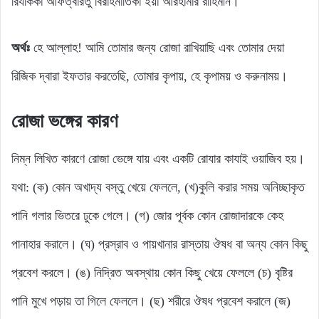
রিযকিকা আফত্বারতু বিরাহমাতিকা ইয়া আরহামার রাহিমীন।
অর্থঃ
হে আল্লাহ! আমি তোমার জন্য রোজা রাখিয়াছি এবং তোমার দেয়া
রিজিক দ্বারা ইফতার করতেছি, তোমার কৃপায়, হে কৃপাময় ও করুনাময়।
রোজা ভঙ্গের কারণ
নিম্ন লিখিত কারণে রোজা ভেঙ্গে যায় এবং একটি রোযার কাযাই ওয়াজিব হয়।
যথা: (ক) কোন অখাদ্য বস্তু খেয়ে ফেললে, (খ)কুলি করার সময় অনিচ্ছাকৃত
পানি গলার ভিতরে ঢুকে গেলে। (গ) জোর পূর্বক কোন রোজাদারকে কেহ
পানাহার করালে। (ঘ) প্রস্রাব ও পায়খানার রাস্তায় ঔষধ বা অন্য কোন কিছু
প্রবেশ করলে। (ঙ) নিদ্রিত অবস্থায় কোন কিছু খেয়ে ফেললে (চ) বৃষ্টির
পানি মুখে পড়ায় তা গিলে ফেললে। (ছ) শরীরে ঔষধ প্রবেশ করালে (জ)