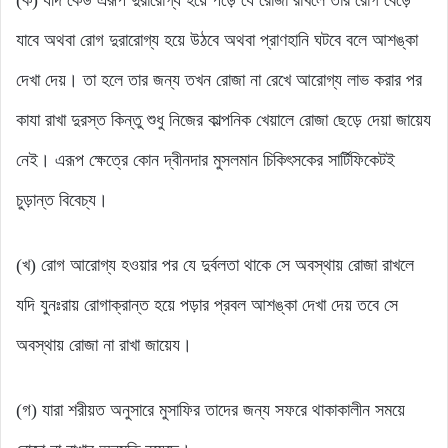
যাবে অথবা রোগ দুরারোগ্য হয়ে উঠবে অথবা প্রাণহানি ঘটবে বলে আশঙ্কা
দেখা দেয়। তা হলে তার জন্য তখন রোজা না রেখে আরোগ্য লাভ করার পর
কাযা রাখা দুরস্ত কিন্তু শুধু নিজের কাল্পনিক খেয়ালে রোজা ছেড়ে দেয়া জায়েয
নেই। এরূপ ক্ষেত্রে কোন দ্বীনদার মুসলমান চিকিৎসকের সার্টিফিকেটই
চুড়ান্ত বিবেচ্য।
(খ) রোগ আরোগ্য হওয়ার পর যে দুর্বলতা থাকে সে অবস্থায় রোজা রাখলে
যদি যুনঃরায় রোগাক্রান্ত হয়ে পড়ার প্রবল আশঙ্কা দেখা দেয় তবে সে
অবস্থায় রোজা না রাখা জায়েয।
(গ) যারা শরীয়ত অনুসারে মুসাফির তাদের জন্য সফরে থাকাকালীন সময়ে