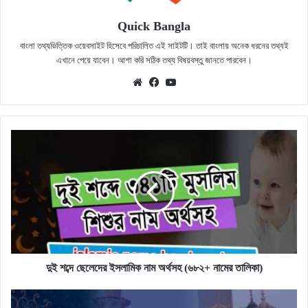
Quick Bangla
বাংলা তথ্যভিত্তিক ওয়েবসাইট হিসেবে পরিচালিত এই সাইটটি। তাই বাংলায় অনেক ধরনের তথ্যই
এখানে পেয়ে যাবেন। আশা করি সঠিক তথ্য বিষয়বস্তু জানতে পারবেন।
Website
Facebook
YouTube
দুই
শব্দে
ছেলেদের
ইসলামিক
নাম
অর্থসহ
(৬৮২+
নামের
তালিকা)
দুই শব্দে ছেলেদের ইসলামিক নাম অর্থসহ (৬৮২+ নামের তালিকা)
ইসলামের