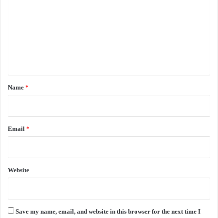
m
m
e
n
t
*
Name
*
Email
*
Website
Save my name, email, and website in this browser for the next time I