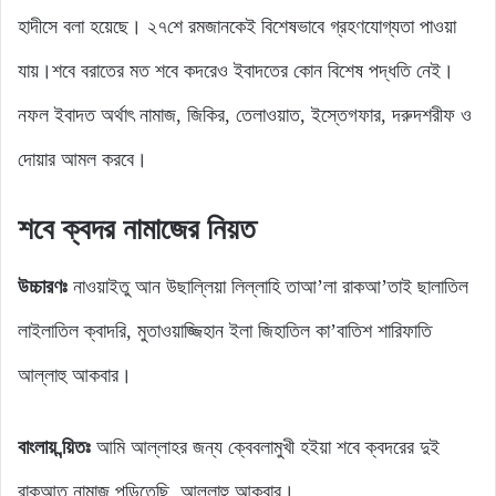
হাদীসে বলা হয়েছে। ২৭শে রমজানকেই বিশেষভাবে গ্রহণযোগ্যতা পাওয়া
যায়।শবে বরাতের মত শবে কদরেও ইবাদতের কোন বিশেষ পদ্ধতি নেই।
নফল ইবাদত অর্থাৎ নামাজ, জিকির, তেলাওয়াত, ইস্তেগফার, দরুদশরীফ ও
দোয়ার আমল করবে।
শবে ক্বদর নামাজের নিয়ত
উচ্চারণঃ
নাওয়াইতু আন উছাল্লিয়া লিল্লাহি তাআ’লা রাকআ’তাই ছালাতিল
লাইলাতিল ক্বাদরি, মুতাওয়াজ্জিহান ইলা জিহাতিল কা’বাতিশ শারিফাতি
আল্লাহু আকবার।
বাংলায় ন্য়িতঃ
আমি আল্লাহর জন্য ক্বেবলামুখী হইয়া শবে ক্বদরের দুই
রাকআত নামাজ পড়িতেছি, আল্লাহু আকবার।