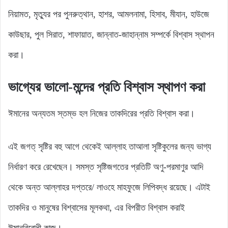
নিয়ামত, মৃত্যুর পর পুনরুত্থান, হাশর, আমলনামা, হিসাব, মীযান, হাউজে
কাউছার, পুল সিরাত, শাফায়াত, জান্নাত-জাহান্নাম সম্পর্কে বিশ্বাস স্থাপন
করা।
ভাগ্যের ভালো-মন্দের প্রতি বিশ্বাস স্থাপণ করা
ঈমানের অন্যতম স্তম্ভ হল নিজের তাকদিরের প্রতি বিশ্বাস করা।
এই জগত্ সৃষ্টির বহু আগে থেকেই আল্লাহ তাআলা সৃষ্টিকুলের জন্য ভাগ্য
নির্ধারণ করে রেখেছেন। সমস্ত সৃষ্টিজগতের প্রতিটি অণু-পরমাণুর আদি
থেকে অন্ত আল্লাহর দপ্তরে/ লাওহে মাহফুজে লিপিবদ্ধ রয়েছে। এটাই
তাকদির ও মানুষের বিশ্বাসের মূলকথা, এর বিপরীত বিশ্বাস করাই