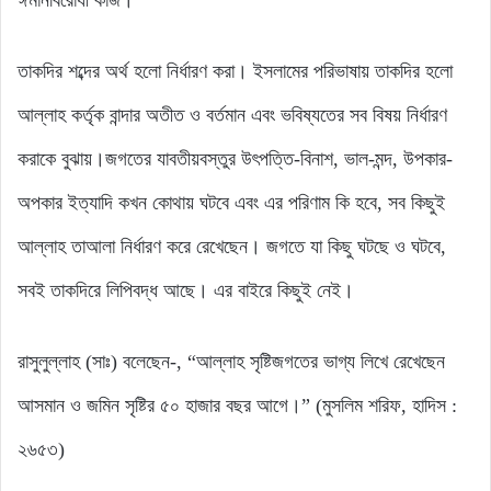
ঈমানবিরোধী কাজ।
তাকদির শব্দের অর্থ হলো নির্ধারণ করা। ইসলামের পরিভাষায় তাকদির হলো
আল্লাহ কর্তৃক বান্দার অতীত ও বর্তমান এবং ভবিষ্যতের সব বিষয় নির্ধারণ
করাকে বুঝায়।জগতের যাবতীয়বস্তুর উৎপত্তি-বিনাশ, ভাল-মন্দ, উপকার-
অপকার ইত্যাদি কখন কোথায় ঘটবে এবং এর পরিণাম কি হবে, সব কিছুই
আল্লাহ তাআলা নির্ধারণ করে রেখেছেন। জগতে যা কিছু ঘটছে ও ঘটবে,
সবই তাকদিরে লিপিবদ্ধ আছে। এর বাইরে কিছুই নেই।
রাসুলুল্লাহ (সাঃ) বলেছেন-, “আল্লাহ সৃষ্টিজগতের ভাগ্য লিখে রেখেছেন
আসমান ও জমিন সৃষ্টির ৫০ হাজার বছর আগে।” (মুসলিম শরিফ, হাদিস :
২৬৫৩)