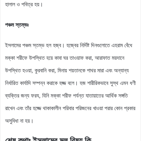
হালাল ও পবিত্র হয়।
পঞ্চম স্তম্ভঃ
ইসলামের পঞ্চম স্তম্ভ হল হজ্ব। হজ্বের নির্দিষ্ট দিনগুলোতে এহরাম বেঁধে
মক্কা শরীফে উপস্থিত হয়ে কাবা ঘর তাওয়াফ করা, আরাফাত ময়দানে
উপস্থিত হওয়া, কুরবানি করা, মিনায় শয়তানকে পাথর মারা এবং অন্যান্য
নির্ধারিত কার্যাদি সম্পন্ন করাকে হজ্জ বলে। হজ শারীরিকভাবে সুস্থ এমন ধণী
ব্যক্তির জন্য ফরয, যিনি মক্কা শরীফ পর্যন্ত যাতায়াতের আর্থিক সঙ্গতি
রাখেন এবং তাঁর হজ্জে থাকাকালীন পরিবার পরিজনের খাওয়া পরার কোন প্রকার
অসুবিধা না হয়।
শেষ কথাঃ ইসলামের মূল বিষয় কি