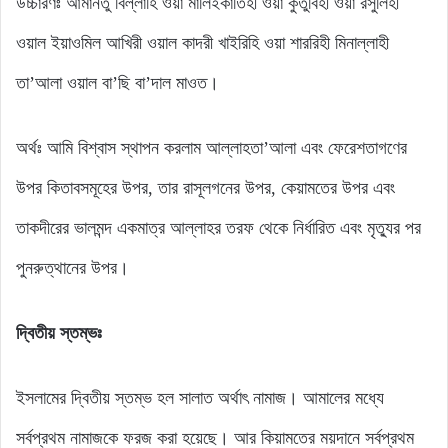
উচ্চারণঃ আমানতু বিল্লাহি ওয়া মালিইকাতিহী ওয়া কুতুবিহী ওয়া রসুলিহী
ওয়াল ইয়াওমিল আখিরী ওয়াল কাদরী খাইরিহি ওয়া শাররিহী মিনাল্লাহী
তা’আলা ওয়াল বা’ছি বা’দাল মাওত।
অর্থঃ আমি বিশ্বাস স্থাপন করলাম আল্লাহতা’আলা এবং ফেরেশতাগণের
উপর কিতাবসমূহের উপর, তার রাসূলগনের উপর, কেয়ামতের উপর এবং
তাকদীরের ভালমন্দ একমাত্র আল্লাহর তরফ থেকে নির্ধারিত এবং মৃত্যুর পর
পুনরুত্থানের উপর।
দ্বিতীয় স্তম্ভঃ
ইসলামের দ্বিতীয় স্তম্ভ হল সালাত অর্থাৎ নামাজ। আমালের মধ্যে
সর্বপ্রথম নামাজকে ফরজ করা হয়েছে। আর কিয়ামতের ময়দানে সর্বপ্রথম