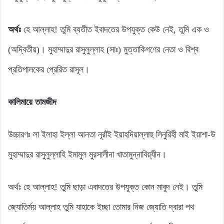
অর্থঃ
হে আল্লাহ! তুমি ব্যতীত ইবাদতের উপযুক্ত কেউ নেই, তুমি এক ও
(অদ্বিতীয়)। মুহাম্মাদুর রাসুলুল্লাহ (সাঃ) মুত্তাকিগণের নেতা ও বিশ্ব
প্রতিপালকের প্রেরিত রাসূল।
কালিমায়ে তামজীদ
উচ্চারণঃ লা ইলাহা ইল্লা আনতা নূরাঁই ইয়াহদিয়াল্লাহু লিনুরিহী মাই ইয়াশা-উ
মুহাম্মাদুর রাসুলুল্লাহি ইমামুল মুরসালীনা খাতামুন্নাবিয়্যীন।
অর্থঃ হে আল্লাহ! তুমি ছাড়া এবাদতের উপযুক্ত কোন মাবুদ নেই। তুমি
জ্যোতির্ময় আল্লাহ তুমি যাহাকে ইচ্ছা তোমার নিজ জ্যোতি দ্বারা পথ