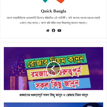
Quick Bangla
বাংলা তথ্যভিত্তিক ওয়েবসাইট হিসেবে পরিচালিত এই সাইটটি। তাই বাংলায় অনেক ধরনের তথ্যই
এখানে পেয়ে যাবেন। আশা করি সঠিক তথ্য বিষয়বস্তু জানতে পারবেন।
Website
Facebook
YouTube
রমজানের
গুরুত্বপূর্ন
সকল
কিছু
জানুন
ও
রোজার
নিয়ম
কানুন
রমজানের গুরুত্বপূর্ন সকল কিছু জানুন ও রোজার নিয়ম কানুন
আজান