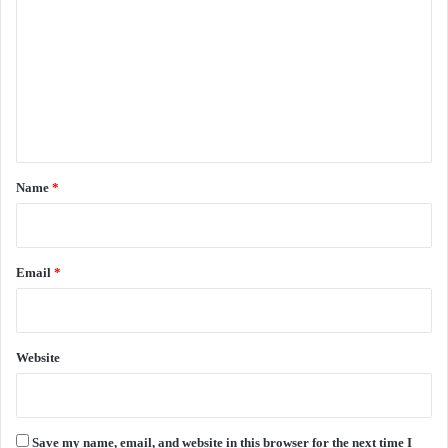
o
m
m
e
n
t
*
Name
*
Email
*
Website
Save my name, email, and website in this browser for the next time I