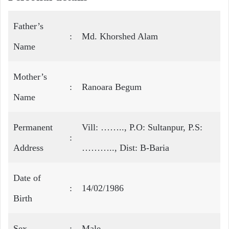
Father’s
:
Md. Khorshed Alam
Name
Mother’s
:
Ranoara Begum
Name
Permanent
Vill: …….., P.O: Sultanpur, P.S:
:
Address
……….., Dist: B-Baria
Date of
:
14/02/1986
Birth
Sex
:
Male