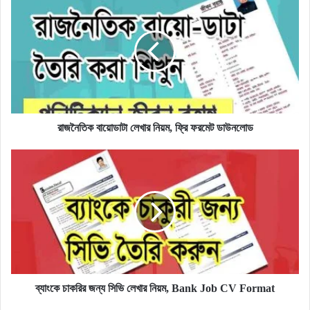
বায়োডাটা
লেখার
নিয়ম,
ফ্রি
ফরমেট
ডাউনলোড
রাজনৈতিক বায়োডাটা লেখার নিয়ম, ফ্রি ফরমেট ডাউনলোড
ব্যাংকে
চাকরির
জন্য
সিভি
লেখার
নিয়ম,
Bank
Job
CV
Format
ব্যাংকে চাকরির জন্য সিভি লেখার নিয়ম, Bank Job CV Format