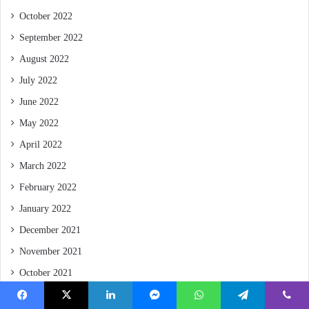
October 2022
September 2022
August 2022
July 2022
June 2022
May 2022
April 2022
March 2022
February 2022
January 2022
December 2021
November 2021
October 2021
September 2021
Facebook
X
LinkedIn
Messenger
WhatsApp
Telegram
Viber