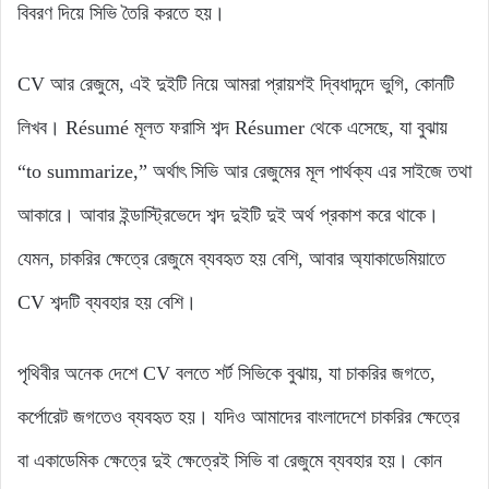
বিবরণ দিয়ে সিভি তৈরি করতে হয়।
CV আর রেজুমে, এই দুইটি নিয়ে আমরা প্রায়শই দ্বিধাদন্দে ভুগি, কোনটি
লিখব। Résumé মূলত ফরাসি শব্দ Résumer থেকে এসেছে, যা বুঝায়
“to summarize,” অর্থাৎ সিভি আর রেজুমের মূল পার্থক্য এর সাইজে তথা
আকারে। আবার ইন্ডাস্ট্রিভেদে শব্দ দুইটি দুই অর্থ প্রকাশ করে থাকে।
যেমন, চাকরির ক্ষেত্রে রেজুমে ব্যবহৃত হয় বেশি, আবার অ্যাকাডেমিয়াতে
CV শব্দটি ব্যবহার হয় বেশি।
পৃথিবীর অনেক দেশে CV বলতে শর্ট সিভিকে বুঝায়, যা চাকরির জগতে,
কর্পোরেট জগতেও ব্যবহৃত হয়। যদিও আমাদের বাংলাদেশে চাকরির ক্ষেত্রে
বা একাডেমিক ক্ষেত্রে দুই ক্ষেত্রেই সিভি বা রেজুমে ব্যবহার হয়। কোন