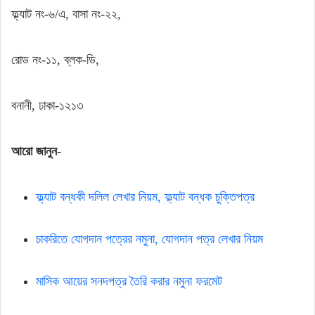
ফ্ল্যাট নং-৬/এ, বাসা নং-২২,
রোড নং-১১, ব্লক-ডি,
বনানী, ঢাকা-১২১৩
আরো জানুন-
ফ্ল্যাট বন্ধকী দলিল লেখার নিয়ম, ফ্ল্যাট বন্ধক চুক্তিপত্র
চাকরিতে যোগদান পত্রের নমুনা, যোগদান পত্র লেখার নিয়ম
মাসিক আয়ের সনদপত্র তৈরি করার নমুনা ফরমেট