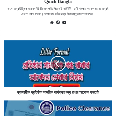
Quick Bangla
বাংলা তথ্যভিত্তিক ওয়েবসাইট হিসেবে পরিচালিত এই সাইটটি। তাই বাংলায় অনেক ধরনের তথ্যই
এখানে পেয়ে যাবেন। আশা করি সঠিক তথ্য বিষয়বস্তু জানতে পারবেন।
Website
Facebook
YouTube
ব্যবসায়ীক
প্রতিষ্ঠান
সাময়িক
কার্যক্রম
বন্ধ
রাখার
আবেদন
ফরমেট
ব্যবসায়ীক প্রতিষ্ঠান সাময়িক কার্যক্রম বন্ধ রাখার আবেদন ফরমেট
পুলিশ
ক্লিয়ারেন্স
সার্টিফিকেট