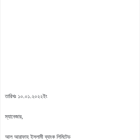
তারিখঃ ১০.০১.২০২২ইং
ম্যানেজার,
আল আরাফাহ ইসলামী ব্যাংক লিমিটেড