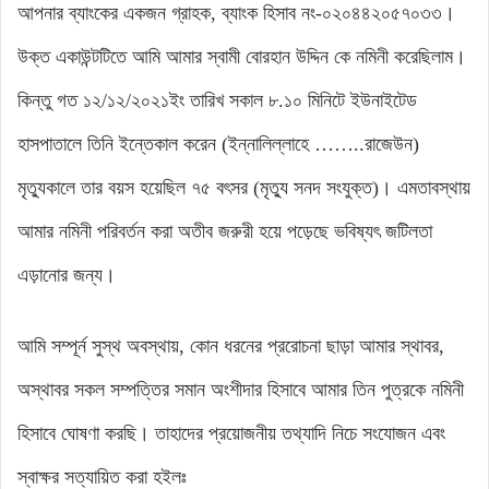
আপনার ব্যাংকের একজন গ্রাহক, ব্যাংক হিসাব নং-০২০৪৪২০৫৭০৩৩।
উক্ত একাউন্টটিতে আমি আমার স্বামী বোরহান উদ্দিন কে নমিনী করেছিলাম।
কিন্তু গত ১২/১২/২০২১ইং তারিখ সকাল ৮.১০ মিনিটে ইউনাইটেড
হাসপাতালে তিনি ইন্তেকাল করেন (ইন্নালিল্লাহে ……..রাজেউন)
মৃত্যুকালে তার বয়স হয়েছিল ৭৫ বৎসর (মৃত্যু সনদ সংযুক্ত)। এমতাবস্থায়
আমার নমিনী পরিবর্তন করা অতীব জরুরী হয়ে পড়েছে ভবিষ্যৎ জটিলতা
এড়ানোর জন্য।
আমি সম্পূর্ন সুস্থ অবস্থায়, কোন ধরনের প্ররোচনা ছাড়া আমার স্থাবর,
অস্থাবর সকল সম্পত্তির সমান অংশীদার হিসাবে আমার তিন পুত্রকে নমিনী
হিসাবে ঘোষণা করছি। তাহাদের প্রয়োজনীয় তথ্যাদি নিচে সংযোজন এবং
স্বাক্ষর সত্যায়িত করা হইলঃ