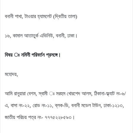
বনানী শাখা, টাওয়ার হ্যামলেট (দ্বিতীয় তালা)
১৬, কামাল আতাতুর্ক এভিনিউ, বনানী, ঢাকা।
বিষয় ঃ নমিনী পরিবর্তন প্রসঙ্গে।
মহোদয়,
আমি রানুয়ারা বেগম, স্বামী ঃ মরহুম খোরশেদ আলম, ঠিকানা-ফ্ল্যাট নং-৬/
এ, বাসা নং-২২, রোড নং-১১, ব্লক-ডি, বনানী মডেল টাউন, ঢাকা-১২১৩,
জাতীয় পরিচয় পত্র নং- ৭৭৭৫২২৮৫৯৩।