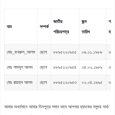
জাতীয়
জন্ম
শতক
নাম
সম্পর্ক
পরিচয়পত্র
তারিখ
হ
মোঃ_ফখরুল_আলম
ছেলে
৮৮৯৫২২০৯৫৫
০৬.০১.১৯৮৬
৩৩
মোঃ শামসুল আলম
ছেলে
৮৮৯৫২২০৯৫৪
২৪.০২.১৯৮৯
৩৩
মোঃ রায়হান আলম
ছেলে
৮৮৯৫২২০৯৫৩
০২.০৪.১৯৯৫
৩৩
আমার অবর্তমানে আমার তিনপুত্র সমান ভাবে আপনার ব্যাংকের সমুদয় অর্থ/