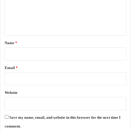
m
e
n
t
*
Name
*
Email
*
Website
Save my name, email, and website in this browser for the next time I
comment.