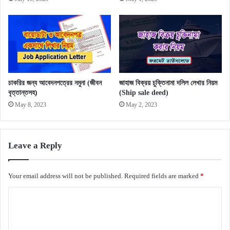
চাকরির জন্য আবেদনপত্রের নমুনা (জীবন
জাহাজ বিক্রয় চুক্তিনামা দলিল লেখার নিয়ম
বৃত্তান্তসহ)
(Ship sale deed)
May 8, 2023
May 2, 2023
Leave a Reply
Your email address will not be published.
Required fields are marked
*
C
o
m