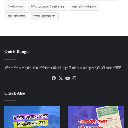
ইসলামিক জ্ঞান
উ দিয়ে ছেলেদের ইসলামিক নাম
ওয়ার্ড ফাইল ডাউনলোড
ফ্রি ওয়ার্ড ফাইল
মুসলিম ছেলেদের নাম
Quick Bangla
টেকনোলজি ও অন্যান্য বিষয়ক বিভিন্ন ক্যাটাগরি অনুযায়ী জানার ও জানানুর জন্যই এই ওয়েবসাইটটি।
Facebook
X
YouTube
Instagram
Check Also