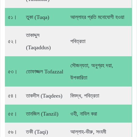
৫১।
তুকা (Tuqa)
আল্লাহর প্রতি মনোযোগী হওয়া
তাকাদ্দুস
৫২।
পবিত্রতা
(Taqaddus)
সৌজন্যতা, অনুগ্রহ দয়া,
৫৩।
তোফাজ্জল Tofazzal
উপকারিতা
৫৪।
তাকদীস (Taqdees)
বিশুদ্ধ, পবিত্রতা
৫৫।
তানজিল (Tanzil)
ওহী, নাযিল করা
৫৬।
তকী (Taqi)
আল্লাহ-ভীরু, সংযমী