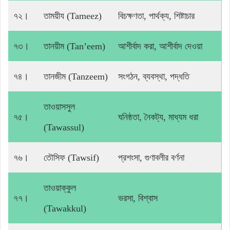
৭২।
তাময়ীয (Tameez)
বিচক্ষণতা, পার্থক্য, শিষ্টাচার
৭৩।
তানয়ীম (Tan’eem)
আশীর্বাদ করা, আশীর্বাদ দেওয়া
৭৪।
তানজীম (Tanzeem)
সংগঠন, ব্যবস্থা, পদ্ধতি
তাওয়াসসুল
৭৫।
ঘনিষ্ঠতা, নৈকট্য, মাধ্যম ধরা
(Tawassul)
৭৬।
তৌসিফ (Tawsif)
প্রশংসা, গুণাবলীর বর্ণনা
তাওয়াক্কুল
৭৭।
ভরসা, বিশ্বাস
(Tawakkul)