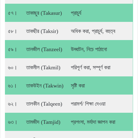
৫৭।
তাকাছুর (Takasur)
প্রাচুর্য
৫৮।
তাকছীর (Taksir)
অধিক করা, প্রাচুর্য, বহুত্ব
৫৯।
তানজীল (Tanzeel)
উদ্ঘাটন, নিচে পাঠানো
৬০।
তাকমীল (Takmil)
পরিপূর্ণ করা, সম্পূর্ণ করা
৬১।
তাকউইন (Takwin)
সৃষ্টি করা
৬২।
তালকীন (Talqeen)
পরামর্শ/ শিক্ষা দেওয়া
৬৩।
তামজীদ (Tamjid)
প্রশংসা, মর্যাদা জ্ঞাপন করা