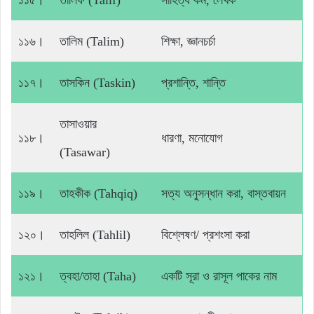
১১৫।
তালিফ (Talif)
সাহিত্য কর্ম, লেখক
১১৬।
তালিম (Talim)
শিক্ষা, জ্ঞানচর্চা
১১৭।
তাসকিন (Taskin)
প্রশান্তি, শান্তি
তাসাওয়ার
১১৮।
ধারণা, মনোযোগ
(Tasawar)
১১৯।
তাহকীক (Tahqiq)
সত্য অনুসন্ধান করা, বাস্তবায়ন
১২০।
তাহলিল (Tahlil)
বিশ্লেষণ/ প্রশংসা করা
১২১।
ত্বহা/তাহা (Taha)
একটি সূরা ও রাসূল পাকের নাম