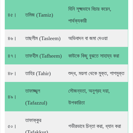
যিনি সূক্ষ্মভাবে বিচার করেন,
৪৫।
তমিজ (Tamiz)
পার্থক্যকারী
৪৬।
তাছলীম (Tasleem)
অভিবাদন বা জমা দেওয়া
৪৭।
তাফহীম (Tafheem)
কাউকে কিছু বুঝতে সাহায্য করা
৪৮।
তাহির (Tahir)
শুদ্ধ, ময়লা থেকে মুক্ত, পাপমুক্ত
তাফাজ্জুল
সৌজন্যতা, অনুগ্রহ দয়া,
৪৯।
(Tafazzul)
উপকারিতা
তাফাক্কুর
৫০।
গভীরভাবে চিন্তা করা, ধ্যান করা
(Tafakkur)