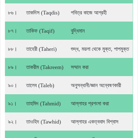
৮৬।
তাকদিস (Taqdis)
পবিত্র কাজে আগ্রহী
৮৭।
তাকিফ (Taqif)
বুদ্ধিমান
৮৮।
তাহেরী (Taheri)
শুদ্ধ, ময়লা থেকে মুক্ত, পাপমুক্ত
৮৯।
তাকরীম (Takreem)
সম্মান করা
৯০।
তালেব (Taleb)
অনুসন্ধানী/জ্ঞান অন্বেষণকারী
৯১।
তাহমিদ (Tahmid)
আল্লাহর প্রশংসা করা
৯২।
তাওহিদ (Tawhid)
আল্লাহর একত্ববাদ বিশ্বাস