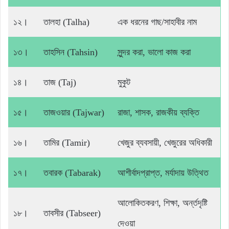
১২।
তালহা (Talha)
এক ধরনের গাছ/সাহাবীর নাম
১৩।
তাহসিন (Tahsin)
সুন্দর করা, ভালো কাজ করা
১৪।
তাজ (Taj)
মুকুট
১৫।
তাজওয়ার (Tajwar)
রাজা, শাসক, রাজকীয় ব্যক্তি
১৬।
তামির (Tamir)
খেজুর ব্যবসায়ী, খেজুরের অধিকারী
১৭।
তবারক (Tabarak)
আশীর্বাদপ্রাপ্ত, মর্যাদায় উত্থিত
আলোকিতকরণ, শিক্ষা, অর্ন্তদৃষ্টি
১৮।
তাবসীর (Tabseer)
দেওয়া