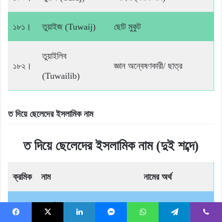
১৮১।
তুয়াইজ (Tuwaij)
ছোট মুকুট
তুয়াইলিব
১৮২।
জ্ঞান অন্বেষণকারী/ ছাত্র
(Tuwailib)
ত দিয়ে ছেলেদের ইসলামিক নাম
ত দিয়ে ছেলেদের ইসলামিক নাম (দুই শব্দে)
ক্রমিক
নাম
নামের অর্থ
তাওহীদুল ইসলাম (Tawhidul
ইসলামের প্রতি দৃঢ়
১।
Facebook
X
LinkedIn
Messenger
WhatsApp
Telegram
Viber