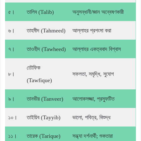
৫।
তালিব (Talib)
অনুসন্ধানী/জ্ঞান অন্বেষণকারী
৬।
তাহমীদ (Tahmeed)
আল্লাহর প্রশংসা করা
৭।
তাওহীদ (Tawheed)
আল্লাহর একত্ববাদ বিশ্বাস
তৌফিক
৮।
সফলতা, সমৃদ্ধি, সুযোগ
(Tawfique)
৯।
তানভীর (Tanveer)
আলোকসজ্জা, প্রস্ফুটিত
১০।
তাইয়িব (Tayyib)
ভালো, পবিত্র, বিশুদ্ধ
১১।
তারেক (Tarique)
সন্ধ্যা দর্শনার্থী; শুকতারা