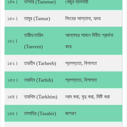
১৪৯।
তাম্মার (Tammar)
খেজুর ব্যবসায়ী
১৫০।
তামুর (Tamur)
সিংহের আস্তানা, হৃদয়
তারীম/তারিম
আল্লাহর সামনে বিনীত প্রার্থনা
১৫১।
(Tareem)
করে
১৫২।
তারহীব (Tarheeb)
প্রশস্ততা, বিশালতা
১৫৩।
তারহিব (Tarhib)
প্রশস্ততা, বিশালতা
১৫৪।
তারখিম (Tarkhim)
নরম করা, মৃদু করা, মিষ্টি করা
১৫৫।
তাসাহির (Tasahir)
জাগরণ