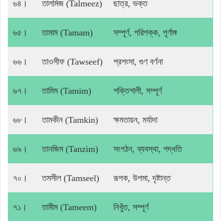
৬৪।
তালমিজ (Talmeez)
ছাত্র, ভক্ত
৬৫।
তামাম (Tamam)
সম্পূর্ণ, পরিপক্ক, পূর্ণাঙ্গ
৬৬।
তাওসীফ (Tawseef)
প্রশংসা, গুণ বর্ণনা
৬৭।
তামিম (Tamim)
শক্তিশালী, সম্পূর্ণ
৬৮।
তামকীন (Tamkin)
ক্ষমতায়ন, মর্যাদা
৬৯।
তানজিম (Tanzim)
সংগঠন, ব্যবস্থা, পদ্ধতি
৭০।
তমসীল (Tamseel)
রূপক, উপমা, দৃষ্টান্ত
৭১।
তামীম (Tameem)
নিখুঁত, সম্পূর্ণ