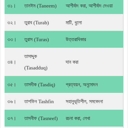
৩১।
তানঈম (Taneem)
আশীর্বাদ করা, আশীর্বাদ দেওয়া
৩২।
তুরাব (Turab)
মাটি, ধুলো
৩৩।
তুরাস (Turas)
উত্তরাধিকার
তাসাদ্দুক
৩৪।
দান করা
(Tasadduq)
৩৫।
তাসদীক (Tasdiq)
প্রত্যয়ন, অনুমোদন
৩৬।
তাশফিন Tashfin
সহানুভূতিশীল, সমবেদনা
৩৭।
তাসনীফ (Tasneef)
রচনা করা, লেখা