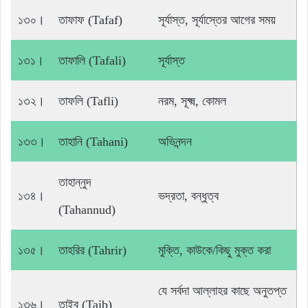
১৩০।
তাফাফ (Tafaf)
সূর্যাস্ত, সূর্যাস্তের আগের সময়
১৩১।
তাফালি (Tafali)
সূর্যাস্ত
১৩২।
তাফলি (Tafli)
নরম, সূক্ষ্ম, কোমল
১৩৩।
তাহানি (Tahani)
অভিনন্দন
তাহান্নুদ
১৩৪।
ভদ্রতা, বন্ধুত্ব
(Tahannud)
১৩৫।
তাহরির (Tahrir)
মুক্তি, কাউকে/কিছু মুক্ত করা
যে সর্বদা আল্লাহর কাছে অনুতপ্ত
১৩৬।
তাইব (Taib)