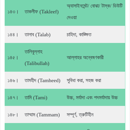
অ্যাসাইনমেন্ট/ বোঝা/ টাস্ক/ ডিউটি
১৪৩।
তাকলীফ (Takleef)
দেওয়া
১৪৪।
তালাব (Talab)
চাহিদা, কাঙ্ক্ষিত
তালিবুল্লাহ
১৪৫।
আল্লাহর অন্বেষণকারী
(Talibullah)
১৪৬।
তামহীদ (Tamheed)
সুবিধা করা, সহজ করা
১৪৭।
তামি (Tami)
উচ্চ, মর্যাদা এবং পদমর্যাদায় উচ্চ
১৪৮।
তাম্মাম (Tammam)
সম্পূর্ণ, ত্রুটিহীন