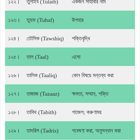
১২২।
তুলাইব (Tulaib)
একজন সাহাবীর নাম
১২৩।
তুহফ (Tuhaf)
উপহার
১২৪।
তৌসিক (Tawshiq)
শক্তিবৃদ্ধি
১২৫।
তাল (Taal)
এসো
১২৬।
তালিক (Taaliq)
কোন বিষয়ে মন্তব্য করা
১২৭।
তাজাজ (Tazaaz)
ক্ষমতা, সম্মান, শক্তি
১২৮।
তাবিথ (Tabith)
গাজেল; করুণাময়
১২৯।
তাদরিস (Tadris)
গবেষণা করা, অনুসন্ধান করা