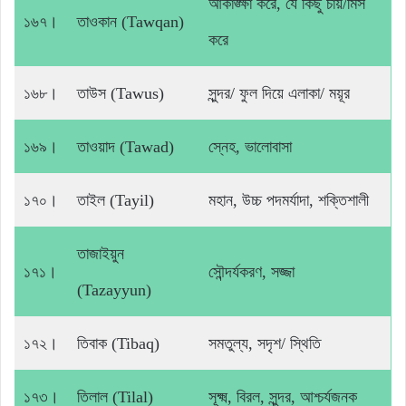
আকাঙ্ক্ষা করে, যে কিছু চায়/মিস
১৬৭।
তাওকান (Tawqan)
করে
১৬৮।
তাউস (Tawus)
সুন্দর/ ফুল দিয়ে এলাকা/ ময়ূর
১৬৯।
তাওয়াদ (Tawad)
স্নেহ, ভালোবাসা
১৭০।
তাইল (Tayil)
মহান, উচ্চ পদমর্যাদা, শক্তিশালী
তাজাইয়ুন
১৭১।
সৌন্দর্যকরণ, সজ্জা
(Tazayyun)
১৭২।
তিবাক (Tibaq)
সমতুল্য, সদৃশ/ স্থিতি
১৭৩।
তিলাল (Tilal)
সূক্ষ্ম, বিরল, সুন্দর, আশ্চর্যজনক