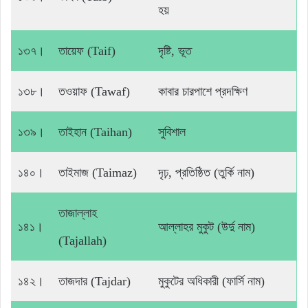
হয়
১৩৭।
তায়েফ (Taif)
দৃষ্টি, ভূত
১৩৮।
তওয়াফ (Tawaf)
কাবার চারপাশে প্রদক্ষিণ
১৩৯।
তাইহান (Taihan)
সুবিশাল
১৪০।
তাইমাজ (Taimaz)
দৃঢ়, প্রতিষ্ঠিত (তুর্কি নাম)
তাজাল্লাহ
১৪১।
আল্লাহর মুকুট (উর্দু নাম)
(Tajallah)
১৪২।
তাজদার (Tajdar)
মুকুটের অধিকারী (ফার্সি নাম)