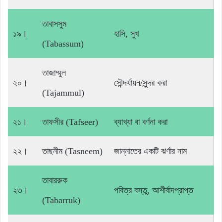
তাবাসসুম
১৯।
হাসি, সুখ
(Tabassum)
তাজাম্মুল
২০।
সৌন্দর্যায়ন/সুন্দর করা
(Tajammul)
২১।
তাফসীর (Tafseer)
ব্যাখ্যা বা বর্ণনা করা
২২।
তাছনীম (Tasneem)
জান্নাতের একটি ঝর্ণার নাম
তাবাররুক
২৩।
পবিত্র বস্তু, আশীর্বাদপ্রাপ্ত
(Tabarruk)