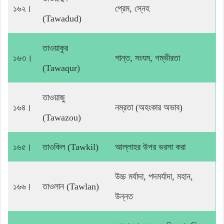
১৬২।
প্রেম, স্নেহ
(Tawadud)
তাওয়াকুর
১৬৩।
শান্ত, সংযম, গম্ভীরতা
(Tawaqur)
তাওয়াজু
১৬৪।
নম্রতা (অহংকার অভাব)
(Tawazou)
১৬৫।
তাওকিল (Tawkil)
আল্লাহর উপর ভরসা করা
উচ্চ মর্যাদা, পদমর্যাদা, মহান,
১৬৬।
তাওলান (Tawlan)
উন্নত