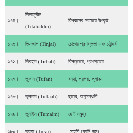
তিলালুদ্দীন
১৭৪।
বিশ্বাসের সবচেয়ে উৎকৃষ্ট
(Tilaluddin)
১৭৫।
তিনজাল (Tinjal)
চোখের প্রশস্ততা এবং সৌন্দর্য
১৭৬।
তিরহাব (Tirhab)
বিস্তৃততা, প্রশস্ততা
১৭৭।
তুফান (Tufan)
বন্যা, প্রলয়, প্লাবন
১৭৮।
তুল্লাব (Tullaab)
ছাত্র, অনুসন্ধানী
১৭৯।
তুমাইম (Tumaim)
ছোট সমুদ্র
১৮০।
তুরাজ (Turaj)
সাহসী (ফার্সি নাম)