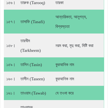
১৫৬।
তারুক (Tarooq)
তারকা
আন্তরিকতা, আনুগত্য,
১৫৭।
তাসাফি (Tasafi)
বিশ্বস্ততা
তারখীম
১৫৮।
নরম করা, মৃদু করা, মিষ্টি করা
(Tarkheem)
১৫৯।
তাসিন (Tasin)
কুরআনিক নাম
১৬০।
তাসীন (Taseen)
কুরআনিক নাম
১৬১।
তাওয়াব (Tawab)
যে তওবা করে
তাওয়াদুদ