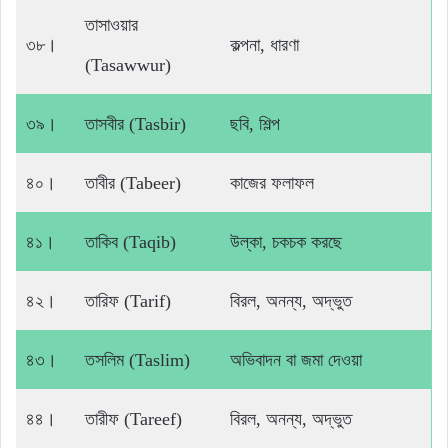
তাসাওয়ার
৩৮।
কল্পনা, ধারণা
(Tasawwur)
৩৯।
তাসবীর (Tasbir)
ছবি, শিল্প
৪০।
তাবীর (Tabeer)
কাজের ফলাফল
৪১।
তাকিব (Taqib)
উল্কা, চকচক করছে
৪২।
তারিফ (Tarif)
বিরল, অনন্য, অদ্ভুত
৪৩।
তসলিম (Taslim)
অভিবাদন বা জমা দেওয়া
৪৪।
তারীফ (Tareef)
বিরল, অনন্য, অদ্ভুত