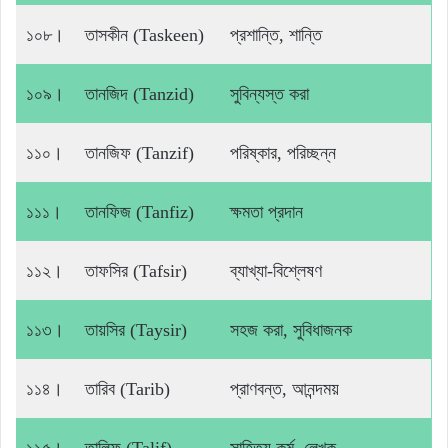
১০৮।
তাসকীন (Taskeen)
প্রশান্তি, শান্তি
১০৯।
তানজিদ (Tanzid)
সুবিন্যস্ত করা
১১০।
তানজিফ (Tanzif)
পরিষ্কার, পরিচ্ছন্ন
১১১।
তানফিজ (Tanfiz)
ক্ষমতা প্রদান
১১২।
তাফসির (Tafsir)
ব্যাখ্যা-বিশ্লেষণ
১১৩।
তায়সির (Taysir)
সহজ করা, সুবিধাজনক
১১৪।
তারিব (Tarib)
প্রাণবন্ত, আনন্দময়