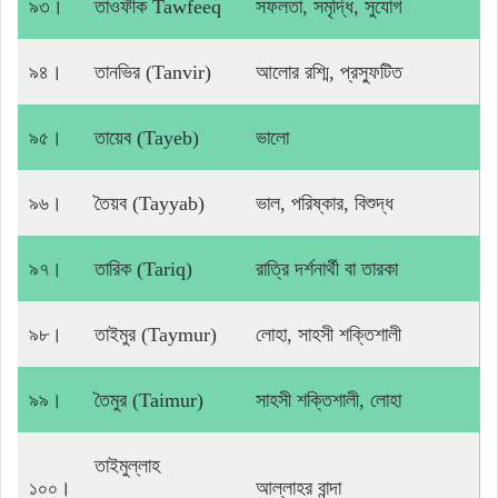
৯৩।
তাওফীক Tawfeeq
সফলতা, সমৃদ্ধি, সুযোগ
৯৪।
তানভির (Tanvir)
আলোর রশ্মি, প্রস্ফুটিত
৯৫।
তায়েব (Tayeb)
ভালো
৯৬।
তৈয়ব (Tayyab)
ভাল, পরিষ্কার, বিশুদ্ধ
৯৭।
তারিক (Tariq)
রাত্রি দর্শনার্থী বা তারকা
৯৮।
তাইমুর (Taymur)
লোহা, সাহসী শক্তিশালী
৯৯।
তৈমুর (Taimur)
সাহসী শক্তিশালী, লোহা
তাইমুল্লাহ
১০০।
আল্লাহর বান্দা