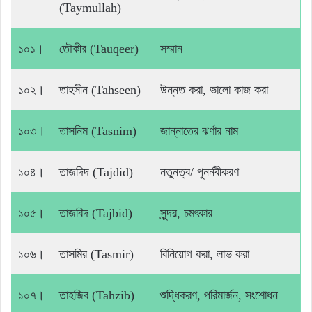
(Taymullah)
১০১।
তৌকীর (Tauqeer)
সম্মান
১০২।
তাহসীন (Tahseen)
উন্নত করা, ভালো কাজ করা
১০৩।
তাসনিম (Tasnim)
জান্নাতের ঝর্ণার নাম
১০৪।
তাজদিদ (Tajdid)
নতুনত্ব/ পুনর্নবীকরণ
১০৫।
তাজবিদ (Tajbid)
সুন্দর, চমৎকার
১০৬।
তাসমির (Tasmir)
বিনিয়োগ করা, লাভ করা
১০৭।
তাহজিব (Tahzib)
শুদ্ধিকরণ, পরিমার্জন, সংশোধন