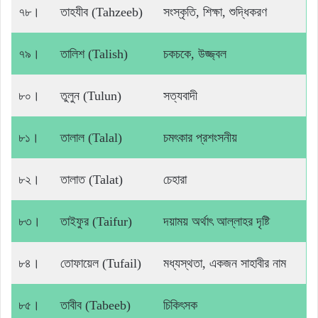
৭৮।
তাহযীব (Tahzeeb)
সংস্কৃতি, শিক্ষা, শুদ্ধিকরণ
৭৯।
তালিশ (Talish)
চকচকে, উজ্জ্বল
৮০।
তুলুন (Tulun)
সত্যবাদী
৮১।
তালাল (Talal)
চমৎকার প্রশংসনীয়
৮২।
তালাত (Talat)
চেহারা
৮৩।
তাইফুর (Taifur)
দয়াময় অর্থাৎ আল্লাহর দৃষ্টি
৮৪।
তোফায়েল (Tufail)
মধ্যস্থতা, একজন সাহাবীর নাম
৮৫।
তাবীব (Tabeeb)
চিকিৎসক