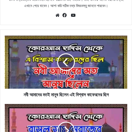
এখানে পেয়ে যাবেন। আশা করি সঠিক তথ্য বিষয়বস্তু জানতে পারবেন।
YouTube
Website
Facebook
নবী
আমাদের
মতই
মানুষ
ছিলেন
এই
বিশ্বাস
কাফেরদের
ছিল
নবী আমাদের মতই মানুষ ছিলেন এই বিশ্বাস কাফেরদের ছিল
মেরাজের
রাতে
রাসুল
সাঃ
আল্লাহকে