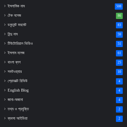
ইসলামিক নাম
508
টেক নলেজ
86
ডকুমেন্ট ফরমেট
83
হিন্দু নাম
59
টিউটোরিয়াল ভিডিও
51
ইসলাম নলেজ
61
বাংলা ব্লগ
25
সফটওয়্যার
10
প্রোডাক্ট রিভিউ
4
English Blog
4
জানা-অজানা
4
তথ্য ও প্রযুক্তি
2
ব্যবসা আইডিয়া
2