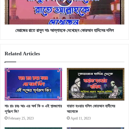
দেখেছেন
কোরআন
হাদিসের
দলিল
মেরাজের রাতে রাসুল সাঃ আল্লাহকে দেখেছেন কোরআন হাদিসের দলিল
Related Articles
সাঃ রাঃ রহঃ আঃ এর অর্থ কি ও এই শব্দগুলোর
বায়াত হওয়ার দলিল কোরআন হাদীসের
পূর্ণরূপ কি?
আলোকে
February 25, 2023
April 11, 2023