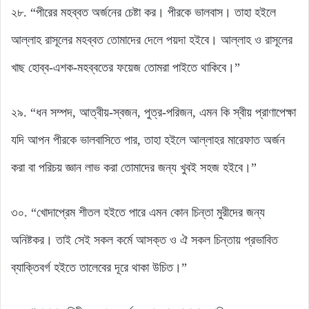
২৮. “পীরের মহব্বত অর্জনের চেষ্টা কর। পীরকে ভালবাস। তাহা হইলে
আল্লাহ রাসূলের মহব্বত তোমাদের দেলে পয়দা হইবে। আল্লাহ ও রাসূলের
খাছ হোব্ব-এশক-মহব্বতের ফয়েজ তোমরা পাইতে থাকিবে।”
২৯. “ধন সম্পদ, আত্বীয়-স্বজন, পুত্র-পরিজন, এমন কি স্বীয় প্রাণাপেক্ষা
যদি আপন পীরকে ভালবাসিতে পার, তাহা হইলে আল্লাহর মারেফাত অর্জন
করা বা পরিচয় জ্ঞান লাভ করা তোমাদের জন্য খুবই সহজ হইবে।”
৩০. “খোদাপ্রেম শীতল হইতে পারে এমন কোন চিন্তা মুরীদের জন্য
অনিষ্টকর। তাই সেই সকল কর্মে আসক্ত ও ঐ সকল চিন্তায় প্রভাবিত
ব্যাক্তিবর্গ হইতে তালেবের দূরে থাকা উচিত।”