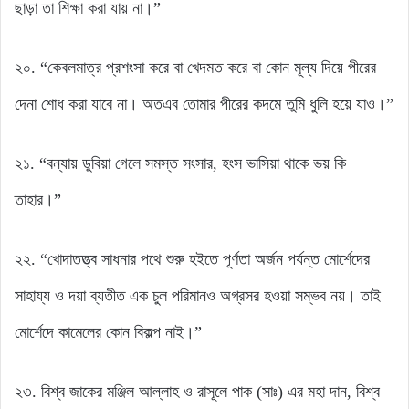
ছাড়া তা শিক্ষা করা যায় না।”
২০. “কেবলমাত্র প্রশংসা করে বা খেদমত করে বা কোন মূল্য দিয়ে পীরের
দেনা শোধ করা যাবে না। অতএব তোমার পীরের কদমে তুমি ধুলি হয়ে যাও।”
২১. “বন্যায় ডুবিয়া গেলে সমস্ত সংসার, হংস ভাসিয়া থাকে ভয় কি
তাহার।”
২২. “খোদাতত্ত্ব সাধনার পথে শুরু হইতে পূর্ণতা অর্জন পর্যন্ত মোর্শেদের
সাহায্য ও দয়া ব্যতীত এক চুল পরিমানও অগ্রসর হওয়া সম্ভব নয়। তাই
মোর্শেদে কামেলের কোন বিকল্প নাই।”
২৩. বিশ্ব জাকের মঞ্জিল আল্লাহ ও রাসূলে পাক (সাঃ) এর মহা দান, বিশ্ব