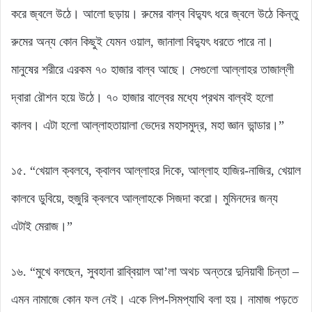
করে জ্বলে উঠে। আলো ছড়ায়। রুমের বাল্ব বিদ্যুৎ ধরে জ্বলে উঠে কিন্তু
রুমের অন্য কোন কিছুই যেমন ওয়াল, জানালা বিদ্যুৎ ধরতে পারে না।
মানুষের শরীরে এরকম ৭০ হাজার বাল্ব আছে। সেগুলো আল্লাহর তাজাল্লী
দ্বারা রৌশন হয়ে উঠে। ৭০ হাজার বাল্বের মধ্যে প্রথম বাল্বই হলো
কালব। এটা হলো আল্লাহতায়ালা ভেদের মহাসমুদ্র, মহা জ্ঞান ভান্ডার।”
১৫. “খেয়াল ক্বলবে, ক্বালব আল্লাহর দিকে, আল্লাহ হাজির-নাজির, খেয়াল
কালবে ডুবিয়ে, হুজুরি ক্বলবে আল্লাহকে সিজদা করো। মুমিনদের জন্য
এটাই মেরাজ।”
১৬. “মুখে বলছেন, সুবহানা রাব্বিয়াল আ’লা অথচ অন্তরে দুনিয়াবী চিন্তা –
এমন নামাজে কোন ফল নেই। একে লিপ-সিমপ্যাথি বলা হয়। নামাজ পড়তে