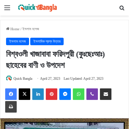
Menu
Se
Home
/
ইসলাম নলেজ
ইসলাম নলেজ
ইসলামিক প্রশ্ন উত্তর
বিশ্বওলী খাজাবাবা ফরিদপুরী (কুঃছেঃআঃ)
ছাহেবের বাণী ও উপদেশ
Quick Bangla
April 27, 2023
Last Updated: April 27, 2023
Facebook
X
LinkedIn
Pinterest
Messenger
WhatsApp
Viber
Share via Email
Print