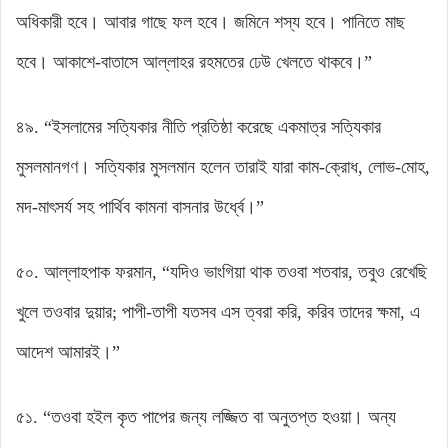
অধিকারী হবে। আবার গাছে ফল হবে। জমিনে শস্য হবে। পানিতে মাছ
হবে। আকাশে-বাতাসে আল্লাহর রহমতের ঢেউ খেলতে থাকবে।”
৪৯. “ইসলামের সত্যিকার নীতি প্রতিষ্ঠা করেছে একমাত্র সত্যিকার
মুসলমানগণ। সত্যিকার মুসলমান হলেন তারাই যারা কাম-ক্রোধ, লোভ-মোহ,
মদ-মাৎসর্য সহ পার্থিব কামনা বাসনার উর্ধ্বে।”
৫০. আল্লাহপাক ফরমান, “যদিও ভাংগিয়া থাক তওবা শতবার, তবুও রেখেছি
খুলে তওবার দুয়ার; পাপী-তাপী যতসব এস ত্বরা করি, করিব তাদের ক্ষমা, এ
আদেশ আমারই।”
৫১. “তওবা হইল কৃত পাপের জন্য লজ্জিত বা অনুতপ্ত হওয়া। অন্য