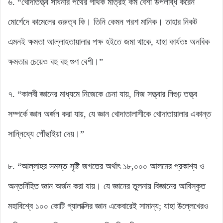
৬. “খোদাতত্ত্ব সাধনার পথের পথিক মাত্রই কম বেশী উপলব্ধি করেন
মোর্শেদে কামেলের গুরুত্ব কি। তিনি কেমন পরশ মানিক। তাহার নিকট
এমনই ক্ষমতা আল্লাহতায়ালার পক্ষ হইতে জমা থাকে, যাহা কার্যতঃ অনবিক
ক্ষমতার চেয়েও বহু বহু গুণ বেশী।”
৭. “কালবী জ্ঞানের মাধ্যমে নিজেকে চেনা যায়, নিজ সত্ত্বার নিগুঢ় তত্ত্ব
সম্পর্কে জ্ঞান অর্জন করা যায়, যে জ্ঞান খোদাতালাশীকে খোদাতায়ালার একান্ত
সান্নিধ্যে পৌঁছাইয়া দেয়।”
৮. “আল্লাহর সমস্ত সৃষ্টি জগতের অর্থাৎ ১৮,০০০ আলমের প্রকাশ্য ও
অন্তর্নিহিত জ্ঞান অর্জন করা যায়। যে জ্ঞানের তুলনায় বিজ্ঞানের আবিস্কৃত
মহাবিশ্বে ১০০ কোটি গ্যালাক্সির জ্ঞান একেবারেই সামান্য; যাহা উল্লেখেরও