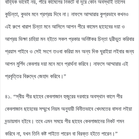
বাহ্যিক ভাবেই নয়, পীরে কামেলের নিকটে বা দূরে কোন অবস্থাই তালেব
কুচিন্তা, কুভাব মনে প্রশ্রয় দিবে না। নাফসে আম্মারার কুপ্রভাবে কখনও
এই রুপে খারাপ চিন্তা মনে আসিলে আপন পীরে কামেল ছাহেবের দয়া ও
আশ্রয় ভিক্ষা চাহিয়া মন হইতে সকল প্রকার অনিষ্টকর চিন্তা দুরীভুত করিবার
প্রয়াস পাইবে ও সেই সংগে তওবা করিয়া মন অন্য দিক ঘুরাইয়া লইবার জন্য
আপন মুর্শিদ কেবলার দয়া মনে মনে প্রার্থনা করিবে। নাফসে আম্মারার এই
প্রবৃত্তির বিরুদ্ধে জেহাদ করিবে।”
৪১. “স্বীয় পীর ছাহেব কেবলাজান হুজুরের দরবারে অবস্থান কালে পীর
কেবলাজান ছাহেবের সম্মুখে নিয়ম অনুযায়ী বিনীতভাবে খেদমতের বাসনা লইয়া
দন্ডায়মান হইবে। তবে এমন সময়ে পীর ছাহেব কেবলাজানের নিকট গমন
করিবে না, যখন তিনি কষ্ট পাইতে পারেন বা বিরক্ত হইতে পারেন।”