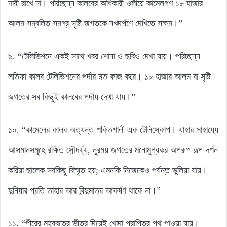
দাবী রাখে না। পরিচ্ছন্ন কালবের অধিকারী ওলীয়ে কামেলগণ ১৮ হাজার
আলম সম্বলিত সমগ্র সৃষ্টি জগতকে নখদর্পণে দেখিতে সক্ষম।”
৯. “টেলিভিশনে একই সাথে খবর শোনা ও ছবিও দেখা যায়। পরিচ্ছন্ন
লতিফা কালব টেলিভিশনের পর্দার মত কাজ করে। ১৮ হাজার আলম বা সৃষ্টি
জগতের সব কিছুই কালবের পর্দায় দেখা যায়।”
১০. “কামেলের কালব অত্যন্ত শক্তিশালী এক টেলিস্কোপ। যাহার সাহায্যে
আসমানসমূহে রক্ষিত সৌন্দর্য্য, নূরময় জগতের মনোমুগ্ধকর অপরূপ রূপ দর্শন
করিয়া ছালেক সবকিছু বিস্মৃত হয়; এমনকি নিজেকেও পর্যন্ত ভুলিয়া যায়।
দুনিয়ার প্রতি তাহার আর বিন্দুমাত্র আকর্ষণ থাকে না।”
১১. “পীরের মহব্বতের ভীতর দিয়েই খোদা প্রাপ্তির পথ পাওয়া যায়।