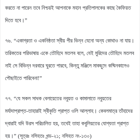
করতে না পারেন তবে নিশ্চয়ই আপনাকে মহান প্রতিপালকের কাছে কৈফিয়ত
দিতে হবে।”
৭৬. “একাগ্রতা ও একনিষ্ঠতা স্বীয় পীর ভিন্ন যেনো অন্য কোথাও না যায়।
তরিকতের পরিভাষায় একে তৌহিদে মতলব বলে, যেই মুরিদের তৌহিদে মতলব
নাই সে বিভিন্ন দরবারে ঘুরতে পারবে, কিন্তু মঞ্জিলে মাকছুদে কষ্মিনকালেও
পৌছাইতে পারিবেনা!”
৭৭. “যে সকল সাধক বেলায়েতের নবুয়ত ও কামালাতে নবুয়তের
মর্যাদাপ্রাপ্ত-তাহারাই স্বীকৃতি প্রাপ্ত ওলি আল্লাহ। কেবলমাত্র তাঁহাদের
দ্বারাই যদি উরস পরিচালিত হয়, তবেই তাহা কবুলিয়তের যোগ্যতা প্রাপ্ত
হয়।” (সূত্রঃ নসিহতঃ খন্ড-২১; নসিহত নং-১৩০)