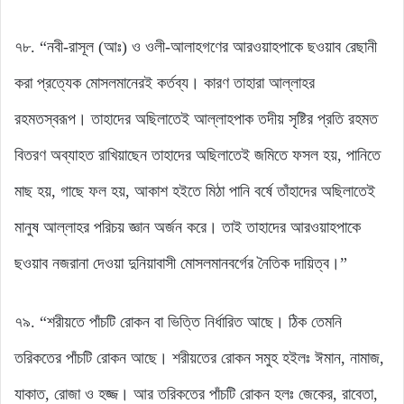
৭৮. “নবী-রাসূল (আঃ) ও ওলী-আলাহগণের আরওয়াহপাকে ছওয়াব রেছানী
করা প্রত্যেক মােসলমানেরই কর্তব্য। কারণ তাহারা আল্লাহর
রহমতস্বরূপ। তাহাদের অছিলাতেই আল্লাহপাক তদীয় সৃষ্টির প্রতি রহমত
বিতরণ অব্যাহত রাখিয়াছেন তাহাদের অছিলাতেই জমিতে ফসল হয়, পানিতে
মাছ হয়, গাছে ফল হয়, আকাশ হইতে মিঠা পানি বর্ষে তাঁহাদের অছিলাতেই
মানুষ আল্লাহর পরিচয় জ্ঞান অর্জন করে। তাই তাহাদের আরওয়াহপাকে
ছওয়াব নজরানা দেওয়া দুনিয়াবাসী মােসলমানবর্গের নৈতিক দায়িত্ব।”
৭৯. “শরীয়তে পাঁচটি রোকন বা ভিত্তি নির্ধারিত আছে। ঠিক তেমনি
তরিকতের পাঁচটি রোকন আছে। শরীয়তের রোকন সমুহ হইলঃ ঈমান, নামাজ,
যাকাত, রোজা ও হজ্জ। আর তরিকতের পাঁচটি রোকন হলঃ জেকের, রাবেতা,