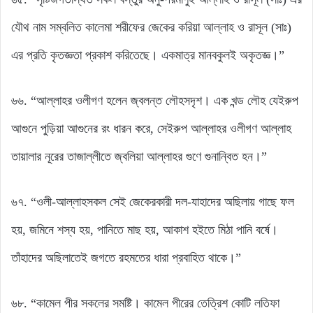
যৌথ নাম সম্বলিত কালেমা শরীফের জেকের করিয়া আল্লাহ ও রাসূল (সাঃ)
এর প্রতি কৃতজ্ঞতা প্রকাশ করিতেছে। একমাত্র মানবকুলই অকৃতজ্ঞ।”
৬৬. “আল্লাহর ওলীগণ হলেন জ্বলন্ত লৌহসদৃশ। এক খন্ড লৌহ যেইরুপ
আগুনে পুড়িয়া আগুনের রং ধারন করে, সেইরুপ আল্লাহর ওলীগণ আল্লাহ
তায়ালার নূরের তাজাল্লীতে জ্বলিয়া আল্লাহর গুণে গুনান্বিত হন।”
৬৭. “ওলী-আল্লাহসকল সেই জেকেরকারী দল-যাহাদের অছিলায় গাছে ফল
হয়, জমিনে শস্য হয়, পানিতে মাছ হয়, আকাশ হইতে মিঠা পানি বর্ষে।
তাঁহাদের অছিলাতেই জগতে রহমতের ধারা প্রবাহিত থাকে।”
৬৮. “কামেল পীর সকলের সমষ্টি। কামেল পীরের তেত্রিশ কোটি লতিফা