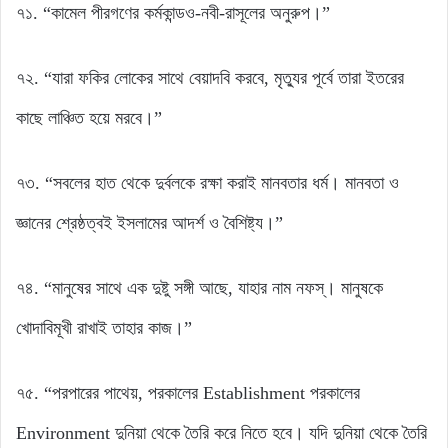
৭১. “কামেল পীরগণের কর্মকান্ডও-নবী-রাসূলের অনুরুপ।”
৭২. “যারা ফকির লোকের সাথে বেয়াদবি করবে, মৃত্যুর পূর্বে তারা ইতরের
কাছে লাঞ্চিত হয়ে মরবে।”
৭৩. “সবলের হাত থেকে দুর্বলকে রক্ষা করাই মানবতার ধর্ম। মানবতা ও
জ্ঞানের শ্রেষ্ঠত্বই ইসলামের আদর্শ ও বৈশিষ্ট্য।”
৭৪. “মানুষের সাথে এক দুষ্টু সঙ্গী আছে, যাহার নাম নফস্। মানুষকে
খোদাবিমূখী রাখাই তাহার কাজ।”
৭৫. “পরপারের পাথেয়, পরকালের Establishment পরকালের
Environment দুনিয়া থেকে তৈরি করে নিতে হবে। যদি দুনিয়া থেকে তৈরি