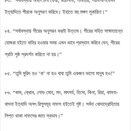
৮৩. “সর্বাবস্থায় অর্থাৎ চলা ফেরা, উঠা-বসা, পানাহার, শয়ন-উপবেসন
ইত্যাদিতে পীরকে অনুসরণ করিবে। ইহাতে বহু মঙ্গল লুকায়িত।”
৮৪. “সর্বাবস্থায় পীরের অনুসরন করাই উত্তম। পীরের সহিত সাক্ষাতান্তে
হোজরা হইতে বাহির হওয়ার সময় এমন ভাবে প্রস্থান করিবে যেন, পীরের
প্রতি পৃষ্ঠ প্রদর্শন করিতে না হয়।”
৮৫. “তুমি মুরিদ হও ‘বা’ না হও বাবা তুমি একজন ভালো মানুষ হও!”
৮৬. “কাম, ক্রোধ, লোভ মোহ, মদ, মাৎসর্য, হিংসা, কিনা, রিয়া, কামনা-
বাসনা ইত্যাদি অসৎ রিপুসমূহ নাফস হইতেই সৃষ্ট। সর্বদা খোদাদ্রোহিতায়
লিপ্ত থাকা নাফসের জাত স্বভাব।”