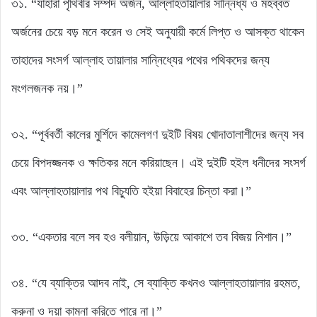
৩১. “যাহারা পৃথিবীর সম্পদ অর্জন, আল্লাহতায়ালার সান্নিধ্য ও মহব্বত
অর্জনের চেয়ে বড় মনে করেন ও সেই অনুযায়ী কর্মে লিপ্ত ও আসক্ত থাকেন
তাহাদের সংসর্গ আল্লাহ তায়ালার সান্নিধ্যের পথের পথিকদের জন্য
মংগলজনক নয়।”
৩২. “পূর্ববর্তী কালের মুর্শিদে কামেলগণ দুইটি বিষয় খোদাতালাশীদের জন্য সব
চেয়ে বিপদজ্জনক ও ক্ষতিকর মনে করিয়াছেন। এই দুইটি হইল ধনীদের সংসর্গ
এবং আল্লাহতায়ালার পথ বিচ্যুতি হইয়া বিবাহের চিন্তা করা।”
৩৩. “একতার বলে সব হও বলীয়ান, উড়িয়ে আকাশে তব বিজয় নিশান।”
৩৪. “যে ব্যাক্তির আদব নাই, সে ব্যাক্তি কখনও আল্লাহতায়ালার রহমত,
করুনা ও দয়া কামনা করিতে পারে না।”