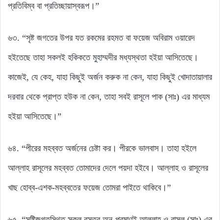
প্রতিবিম্ব বা প্রতিচ্ছায়াস্বরূপ।”
৬৩. “সৃষ্ট জগতের উপর যত রকমের রহমত বা ফয়েজ অবিরাম ওয়ারেদ
হইতেছে তাহা সকলই হকিকতে মুহাম্মদীর মধ্যস্থতা হইয়া আসিতেছে।
কাজেই, যে কেহ, যাহা কিছুই অর্জন করুক না কেন, যাহা কিছুই খোদাতায়ালার
দরবার থেকে প্রাপ্ত হউক না কেন, তাহা সবই রাসূলে পাক (সাঃ) এর মাধ্যম
হইয়া আসিতেছে।”
৬৪. “পীরের মহব্বত অর্জনের চেষ্টা কর। পীরকে ভালবাস। তাহা হইলে
আল্লাহ রাসূলের মহব্বত তোমাদের দেলে পয়দা হইবে। আল্লাহ ও রাসূলের
খাছ হোব্ব-এশক-মহব্বতের ফয়েজ তোমরা পাইতে থাকিবে।”
৬৫. “সৃষ্টিজগতস্থিত সকল বস্তুর অনু-পরমাণুই আল্লাহ ও রাসূল (সাঃ) এর