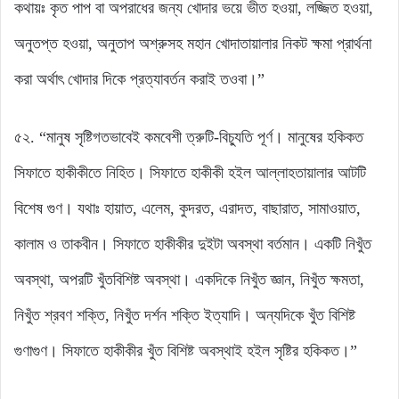
কথায়ঃ কৃত পাপ বা অপরাধের জন্য খোদার ভয়ে ভীত হওয়া, লজ্জিত হওয়া,
অনুতপ্ত হওয়া, অনুতাপ অশ্রুসহ মহান খোদাতায়ালার নিকট ক্ষমা প্রার্থনা
করা অর্থাৎ খোদার দিকে প্রত্যাবর্তন করাই তওবা।”
৫২. “মানুষ সৃষ্টিগতভাবেই কমবেশী ত্রুটি-বিচ্যুতি পূর্ণ। মানুষের হকিকত
সিফাতে হাকীকীতে নিহিত। সিফাতে হাকীকী হইল আল্লাহতায়ালার আটটি
বিশেষ গুণ। যথাঃ হায়াত, এলেম, কুদরত, এরাদত, বাছারাত, সামাওয়াত,
কালাম ও তাকবীন। সিফাতে হাকীকীর দুইটা অবস্থা বর্তমান। একটি নিখুঁত
অবস্থা, অপরটি খুঁতবিশিষ্ট অবস্থা। একদিকে নিখুঁত জ্ঞান, নিখুঁত ক্ষমতা,
নিখুঁত শ্রবণ শক্তি, নিখুঁত দর্শন শক্তি ইত্যাদি। অন্যদিকে খুঁত বিশিষ্ট
গুণাগুণ। সিফাতে হাকীকীর খুঁত বিশিষ্ট অবস্থাই হইল সৃষ্টির হকিকত।”