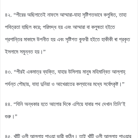
৪২. “পীরের অছিলাতেই নাফসে আম্মারা-যাহা সৃষ্টিগতভাবে কলুষিত, তাহা
পবিত্রতা হাছিল করে; পরিশুদ্ধ হয় এবং আম্মারা বা কলুষতা হইতে
প্রশান্তির মাকামে উপনীত হয় এবং সৃষ্টিগত কুফরী হইতে হাকীকী ৰা প্রকৃত
ইসলামে সমুন্নত হয়।”
৪৩. “পীরই একমাত্র ব্যক্তি, যাহার উসিলায় মানুষ মহিমান্বিত আল্লাহ্
পর্যন্ত পৌছায়, যাহা দুনিয়া ও আখেরাতের কল্যানের মধ্যে সর্বোৎকৃষ্ট।”
৪৪. “যিনি অন্ধকার হতে আলোর দিকে এগিয়ে যাবার পথ দেখান তিনি’ই
গুরু।”
৪৫. খাঁটি ওলী আল্লাহ পাওয়া ভারী কঠিন। তাই খাঁটি ওলী আল্লাহ পাওয়ার