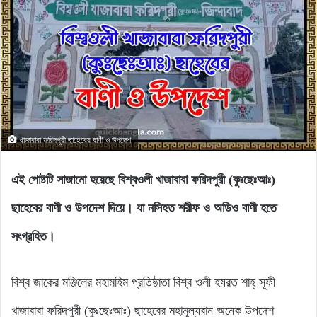
খাজাবাবা ফরিদপুরী ছাহেবের বাণী ও উপদেশ
এই পোষ্টটি সাজানো হয়েছে বিশ্বওলী খাজাবাবা ফরিদপুরী (কুঃছেঃআঃ)
ছাহেবের বাণী ও উপদেশ দিয়ে। যা নসিহত শরীফ ও অডিও বাণী হতে
সংগ্রহিত।
বিশ্ব জাকের মঞ্জিলের মহামহিম প্রতিষ্ঠাতা বিশ্ব ওলী হযরত শাহ্ সূফী
খাজাবাবা ফরিদপুরী (কুঃছেঃআঃ) ছাহেবের মহামূল্যবান অনেক উপদেশ