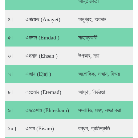
আন্তরিকতা
৪।
এনায়েত (Anayet)
অনুগ্রহ, অবদান
৫।
এমদাদ (Emdad )
সাহায্যকারী
৬।
এহসান (Ehsan )
উপকার, দয়া
৭।
এজায (Ejaj )
অলৌকিক, সম্মান, বিস্ময়
৮।
এতেমাদ (Etemad)
আস্থা, নির্ভরতা
৯।
এহতেশাম (Ehtesham)
সম্মানিত, মহৎ, লজ্জা করা
১০।
এসাম (Eisam)
বন্ধন, প্রতিশ্রুতি