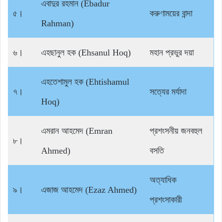
এবাদুর রহমান (Ebadur
৫।
করুণাময়ের বান্দা
Rahman)
৬।
এহছানুল হক (Ehsanul Hoq)
মহান প্রভুর দয়া
এহতেশামুল হক (Ehtishamul
৭।
সত্যের মর্যাদা
Hoq)
এমরান আহমেদ (Emran
প্রশংসনীয় জনবহুল
৮।
Ahmed)
বসতি
অত্যাধিক
৯।
এজাজ আহমেদ (Ezaz Ahmed)
প্রশংসাকারী