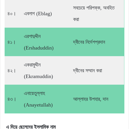
সবচেয়ে পরিপক্ক, অবহিত
৪০।
এবলাগ (Eblag)
করা
এরশাদুদ্দীন
৪১।
দ্বীনের নির্দেশপ্রদান
(Ershaduddin)
একরামুদ্দীন
৪২।
দ্বীনের সম্মান করা
(Ekramuddin)
এনায়েতুল্লাহ
৪৩।
আল্লাহর উপহার, দান
(Anayetullah)
এ দিয়ে ছেলেদের ইসলামিক নাম