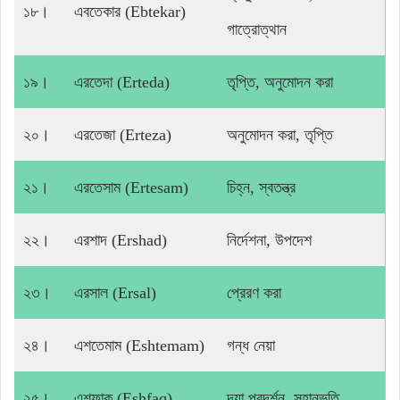
১৮।
এবতেকার (Ebtekar)
গাত্রোত্থান
১৯।
এরতেদা (Erteda)
তৃপ্তি, অনুমোদন করা
২০।
এরতেজা (Erteza)
অনুমোদন করা, তৃপ্তি
২১।
এরতেসাম (Ertesam)
চিহ্ন, স্বতন্ত্র
২২।
এরশাদ (Ershad)
নির্দেশনা, উপদেশ
২৩।
এরসাল (Ersal)
প্রেরণ করা
২৪।
এশতেমাম (Eshtemam)
গন্ধ নেয়া
২৫।
এশফাক (Eshfaq)
দয়া প্রদর্শন, সহানুভূতি