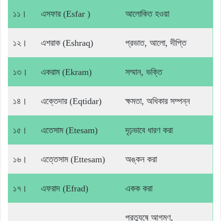
১১।
এসফার (Esfar )
আলোকিত হওয়া
১২।
এশরাক (Eshraq)
প্রভাত, আলো, দীপ্তি
১৩।
একরাম (Ekram)
সম্মান, ভক্তি
১৪।
এক্তেদার (Eqtidar)
ক্ষমতা, অধিকার সম্পন্ন
১৫।
এতেসাম (Etesam)
দৃঢ়ভাবে ধারণ করা
১৬।
এত্তেসাম (Ettesam)
অঙ্কন করা
১৭।
এফরাদ (Efrad)
একক করা
প্রত্যুষে আগমণ,