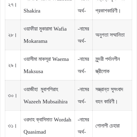
২৭।
Shakira
অর্থ-
প্রকাশকারিণী।
ওয়াফীয়া মুকারামা Wafia
-নামের
২৮।
অনুগতা সম্মানিতা
Mokarama
অর্থ-
ওয়াসীমা মাকসূরা Waema
-নামের
সুন্দরী পর্দানশীন
২৯।
Maksusa
অর্থ-
স্ত্রীলোক
ওয়াজীহা মুবাশশিরাহ
-নামের
সম্ভ্রান্ত সুসংবাদ
৩০।
Wazeeh Mubsaihira
অর্থ-
বহন কারিণী।
ওরদাহ ক্বাসিমাত Wordah
-নামের
৩১।
গোলাপী চেহারা
Quasimad
অর্থ-