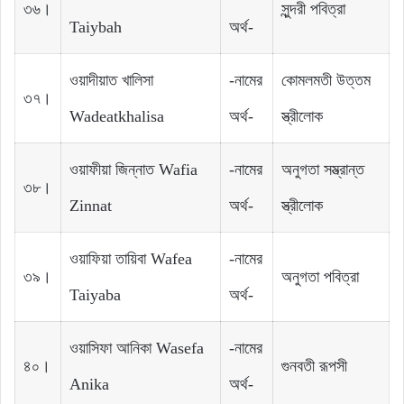
৩৬।
সুন্দরী পবিত্রা
Taiybah
অর্থ-
ওয়াদীয়াত খালিসা
-নামের
কোমলমতী উত্তম
৩৭।
Wadeatkhalisa
অর্থ-
স্ত্রীলোক
ওয়াফীয়া জিন্নাত Wafia
-নামের
অনুগতা সম্ভ্রান্ত
৩৮।
Zinnat
অর্থ-
স্ত্রীলোক
ওয়াফিয়া তায়িবা Wafea
-নামের
৩৯।
অনুগতা পবিত্রা
Taiyaba
অর্থ-
ওয়াসিফা আনিকা Wasefa
-নামের
৪০।
গুনবতী রূপসী
Anika
অর্থ-