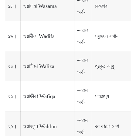
১৮।
ওয়াসামা Wasama
চমৎকার
অর্থ-
-নামের
১৯।
ওয়াদীফা Wadifa
সবুজঘন বাগান
অর্থ-
-নামের
২০।
ওয়ালীজা Waliza
প্রকৃত বন্ধু
অর্থ-
-নামের
২১।
ওয়াফীকা Wafiqa
সামঞ্জস্য
অর্থ-
-নামের
২২।
ওয়াহফুন Wahfun
ঘন কালো কেশ
অর্থ-