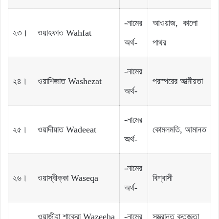
-নামের
আওয়াজ, কালো
২৩।
ওয়াহফাত Wahfat
অর্থ-
পাথর
-নামের
২৪।
ওয়াশিজাত Washezat
পরস্পরের আত্মীয়তা
অর্থ-
-নামের
২৫।
ওয়াদীয়াত Wadeeat
কোমলমতি, আমানত
অর্থ-
-নামের
২৬।
ওয়াস্বীক্কা Waseqa
বিশ্বাসী
অর্থ-
ওয়াজীহা শাকেরা Wazeeha
-নামের
সম্ভ্রান্ত কৃতজ্ঞতা