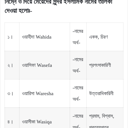
নিম্নে ও দিয়ে মেয়েদের সুন্দর ইসলামিক নামের তালিকা
দেওয়া হলোঃ-
-নামের
১।
ওয়াহীদা Wahida
একক, চিরণ
অর্থ-
-নামের
২।
ওয়াসিফা Wasefa
প্রশংসাকারিণী
অর্থ-
-নামের
৩।
ওয়ারিসা Waresha
উত্তরাধিকারিনী
অর্থ-
-নামের
প্রমাম, বিশ্বাস,
৪।
ওয়াসীকা Wasiqa
অর্থ-
প্রত্যয়পত্র