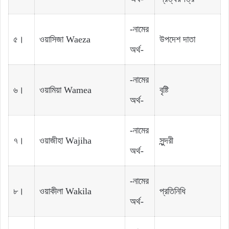
-নামের
৫।
ওয়াসিজা Waeza
উপদেশ দাতা
অর্থ-
-নামের
৬।
ওয়ামিয়া Wamea
বৃষ্টি
অর্থ-
-নামের
৭।
ওয়াজীহা Wajiha
সুন্দরী
অর্থ-
-নামের
৮।
ওয়াকীলা Wakila
প্রতিনিধি
অর্থ-