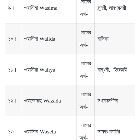
-নামের
৯।
ওয়াসীমা Wasima
সুন্দরী, লাবণ্যময়ী
অর্থ-
-নামের
১০।
ওয়ালীদা Walida
বালিকা
অর্থ-
-নামের
১১।
ওয়ালীয়া Waliya
বান্ধবী, হিতকারী
অর্থ-
-নামের
১২।
ওয়াজেদাহ Wazada
সংবেদনশীলা
অর্থ-
-নামের
১৩।
ওয়াসিলা Wasela
সাক্ষাৎ কারিণী
অর্থ-