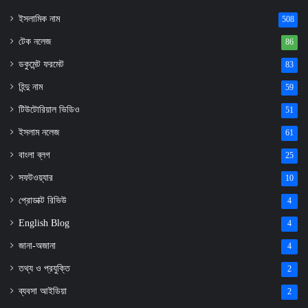
ইসলামিক নাম
508
টেক নলেজ
86
ডকুমেন্ট ফরমেট
83
হিন্দু নাম
59
টিউটোরিয়াল ভিডিও
51
ইসলাম নলেজ
61
বাংলা ব্লগ
25
সফটওয়্যার
10
প্রোডাক্ট রিভিউ
4
English Blog
4
জানা-অজানা
4
তথ্য ও প্রযুক্তি
2
ব্যবসা আইডিয়া
2