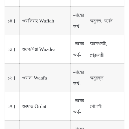
-নামের
১৪।
ওয়াফিয়াহ Wafiah
অনুগত, যথেষ্ট
অর্থ-
-নামের
আবেগময়ী,
১৫।
ওয়াজদিয়া Wazdea
অর্থ-
প্রেমময়ী
-নামের
১৬।
ওয়াফা Waafa
অনুরক্ত
অর্থ-
-নামের
১৭।
ওরদাত Ordat
গোলাপী
অর্থ-
-নামের