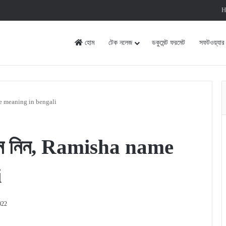
H
হোম
টেক নলেজ
ডকুমেন্ট ফরমেট
সফটওয়্যার
ame meaning in bengali
জেনে নিন, Ramisha name
i
022
rint