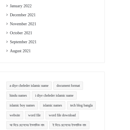
January 2022
December 2021
November 2021
October 2021
September 2021
August 2021
a diye cheleder islamic name
document format
hindu names
i diye cheleder islamic name
islamic boy names
islamic names
tech blog bangla
website
word file
word file download
আ দিয়ে ছেলেদের ইসলামিক নাম
ই দিয়ে ছেলেদের ইসলামিক নাম