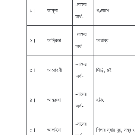
-নামের
১।
আনুশা
খণ্ডাংশ
অর্থ-
-নামের
২।
আদ্রিতা
আরাধ্য
অর্থ-
-নামের
৩।
আরোহণী
সিঁড়ি, মই
অর্থ-
-নামের
৪।
আমরুষা
হঠাৎ
অর্থ-
-নামের
৫।
আলাইনা
শিলার ন্যায় দৃঢ়, নম্র ও