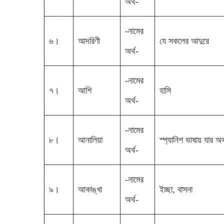
অর্থ-
-নামের
৬।
আদরিণী
যে সকলের আদুরে
অর্থ-
-নামের
৭।
আশি
হাসি
অর্থ-
-নামের
৮।
আনালিয়া
স্প্যানিশ ভাষায় যার অর
অর্থ-
-নামের
৯।
আকাঙ্খা
ইচ্ছা, বাসনা
অর্থ-