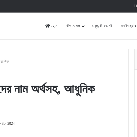
H
হোম
টেক নলেজ
ডকুমেন্ট ফরমেট
সফটওয়্যার
র তালিকা
়েদের নাম অর্থসহ, আধুনিক
y 30, 2024
rint