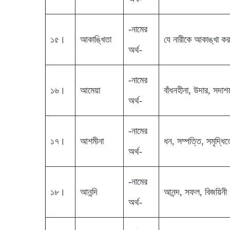
-নামের
১৫।
আকাঙ্খিতা
যে নারীকে আকাঙ্খা করা
অর্থ-
-নামের
১৬।
আমেয়া
বাঁধনহীনা, উদার, সদাশয
অর্থ-
-নামের
১৭।
আশমীনা
ধন, সম্পত্তি, সমৃদ্ধিতে
অর্থ-
-নামের
১৮।
আনন্দি
আনন্দ, সফল, বিজয়িনী
অর্থ-