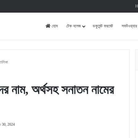
H
হোম
টেক নলেজ
ডকুমেন্ট ফরমেট
সফটওয়্যার
তালিকা
েদের নাম, অর্থসহ সনাতন নামের
y 30, 2024
rint