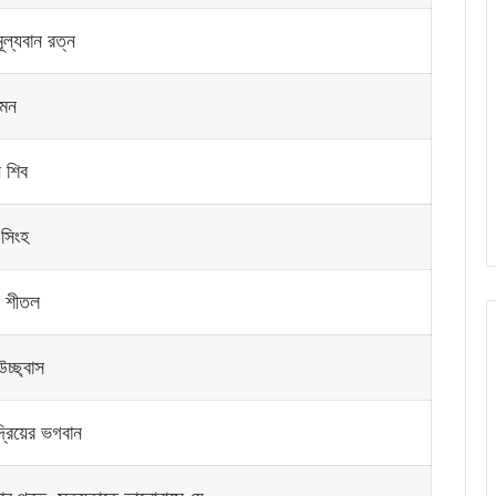
মূল্যবান রত্ন
 মন
 শিব
 সিংহ
, শীতল
উচ্ছ্বাস
দ্রিয়ের ভগবান