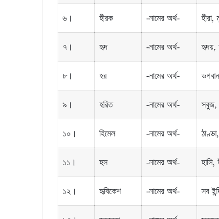
৬।
হীরক
-নামের অর্থ-
হীরা, 
৭।
হৃদ
-নামের অর্থ-
হৃদয়,
৮।
হর
-নামের অর্থ-
ভগবান
৯।
হরিত
-নামের অর্থ-
সবুজ,
১০।
হিমেল
-নামের অর্থ-
ঠাণ্ডা
১১।
হস
-নামের অর্থ-
হাসি, 
১২।
হৃষিকেশ
-নামের অর্থ-
সব ইন্