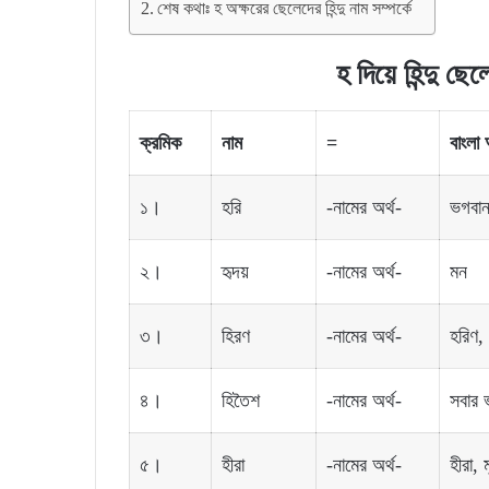
শেষ কথাঃ হ অক্ষরের ছেলেদের হিন্দু নাম সম্পর্কে
হ দিয়ে হিন্দু ছ
ক্রমিক
নাম
=
বাংলা
১।
হরি
-নামের অর্থ-
ভগবান 
২।
হৃদয়
-নামের অর্থ-
মন
৩।
হিরণ
-নামের অর্থ-
হরিণ, 
৪।
হিতৈশ
-নামের অর্থ-
সবার ভ
৫।
হীরা
-নামের অর্থ-
হীরা, 