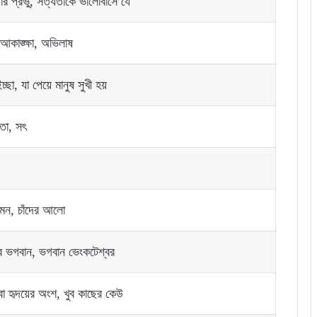
ার প্রভু, সত্যতাকে ভালোবাসে যে
 আকাঙ্ক্ষা, অভিলাষ
ইচ্ছা, যা পেয়ে মানুষ সুখী হয়
তা, সৎ
, মন, চাঁদের আলো
 ভগবান, ভগবান ভেংকটেশ্বর
বা হৃদয়ের অংশ, খুব কাছের কেউ