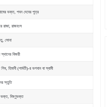
রামের ভক্ত, পবন দেবের পুত্র
দের রাজা, রাজহংস
ু, সোনা
স্থানের বিজয়ী
শিব, হিমানী (পার্বতী)-র ভগবান বা স্বামী
ের স্তুতি
 ভক্ত, বিষ্ণুভক্ত